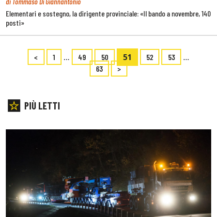
di Tommaso Di Giannantonio
Elementari e sostegno, la dirigente provinciale: «Il bando a novembre, 140
posti»
…
51
…
<
1
49
50
52
53
63
>
PIÙ LETTI