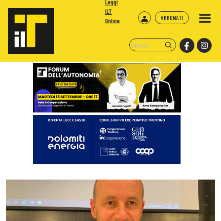
Leggi
ILT
ABBONATI
Online