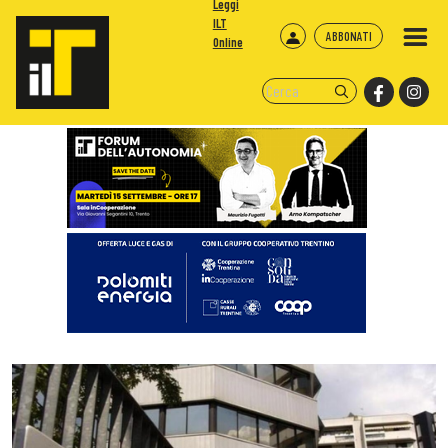
Leggi
ILT
ABBONATI
Online