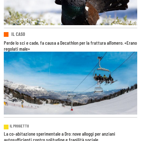
IL CASO
Perde lo sci e cade, fa causa a Decathlon per la frattura all’omero. «Erano
regolati male»
IL PROGETTO
La co-abitazione sperimentale a Dro: nove alloggi per anziani
autosufficienti contro solitudine e fragilità sociale