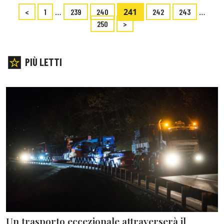
…
241
…
<
1
239
240
242
243
250
>
PIÙ LETTI
Un trasporto eccezionale attraverserà il