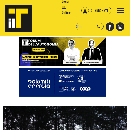
Leggi
ILT
ABBONATI
Online