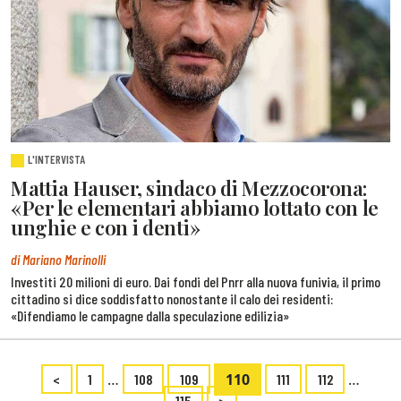
L'INTERVISTA
Mattia Hauser, sindaco di Mezzocorona:
«Per le elementari abbiamo lottato con le
unghie e con i denti»
di Mariano Marinolli
Investiti 20 milioni di euro. Dai fondi del Pnrr alla nuova funivia, il primo
cittadino si dice soddisfatto nonostante il calo dei residenti:
«Difendiamo le campagne dalla speculazione edilizia»
…
110
…
<
1
108
109
111
112
115
>