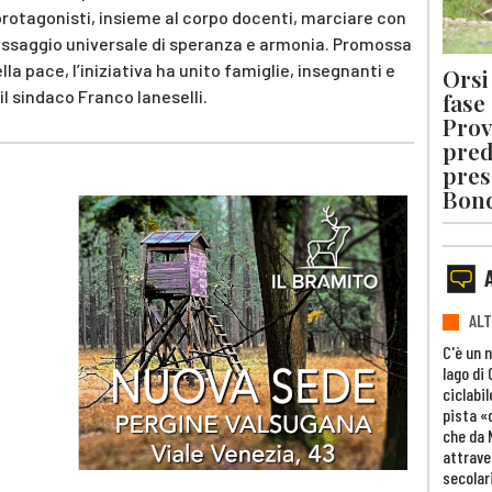
i protagonisti, insieme al corpo docenti, marciare con
messaggio universale di speranza e armonia. Promossa
la pace, l’iniziativa ha unito famiglie, insegnanti e
Orsi 
il sindaco Franco Ianeselli.
fase
Prov
pred
pres
Bon
ALT
C'è un 
lago di
ciclabil
pista «
che da 
attrave
secolar