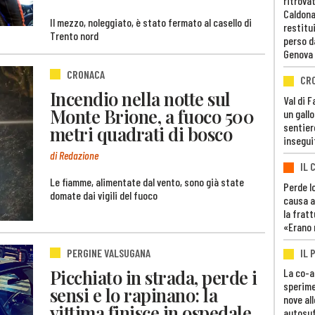
ritrovat
Caldona
Il mezzo, noleggiato, è stato fermato al casello di
restitui
Trento nord
perso d
Genova
CRONACA
CR
Incendio nella notte sul
Val di 
Monte Brione, a fuoco 500
un gall
sentier
metri quadrati di bosco
insegui
di Redazione
IL 
Le fiamme, alimentate dal vento, sono già state
Perde lo
domate dai vigili del fuoco
causa a
la fratt
«Erano 
IL 
PERGINE VALSUGANA
Picchiato in strada, perde i
La co-a
sperime
sensi e lo rapinano: la
nove al
vittima finisce in ospedale
autosuf