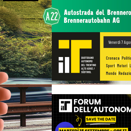
Venerdì 7 Ago
Cronaca
Politi
Sport
Motori
Mondo
Redazio