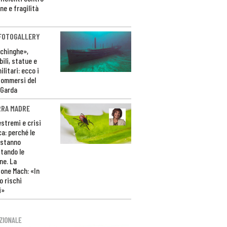
ne e fragilità
 FOTOGALLERY
ichinghe»,
ili, statue e
litari: ecco i
sommersi del
 Garda
RRA MADRE
estremi e crisi
ca: perché le
 stanno
tando le
ne. La
one Mach: «In
 rischi
i»