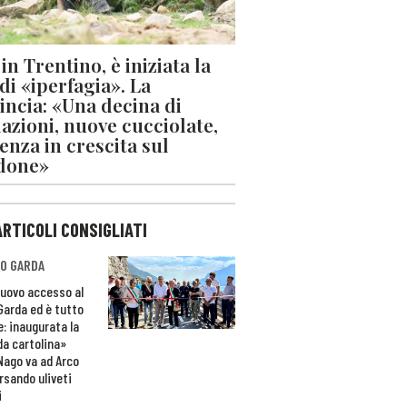
in Trentino, è iniziata la
 di «iperfagia». La
incia: «Una decina di
azioni, nuove cucciolate,
enza in crescita sul
done»
ARTICOLI CONSIGLIATI
O GARDA
nuovo accesso al
 Garda ed è tutto
e: inaugurata la
da cartolina»
Nago va ad Arco
rsando uliveti
i