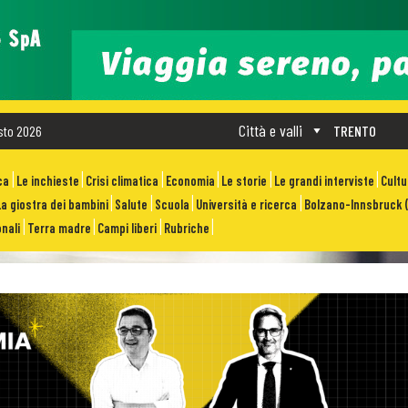
Città e valli
sto 2026
TRENTO
ca
Le inchieste
Crisi climatica
Economia
Le storie
Le grandi interviste
Cult
La giostra dei bambini
Salute
Scuola
Università e ricerca
Bolzano-Innsbruck (
nali
Terra madre
Campi liberi
Rubriche