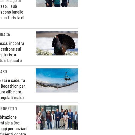
a nel lago di
zzo: i sub
scono l’anello
a un turista di
ONACA
Fassa, incontra
o cedrone sul
o, turista
to e beccato
CASO
 sci e cade, fa
 Decathlon per
ura all’omero.
regolati male»
PROGETTO
bitazione
ntale a Dro:
loggi per anziani
ficienti contro