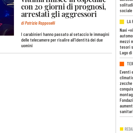
con 20 giorni di prognosi,
solitudi
sociale
arrestati gli aggressori
LA
di Patrizia Rapposelli
Navi «v
I carabinieri hanno passato al setaccio le immagini
automob
delle telecamere per risalire all'identità dei due
mezzi mi
uomini
tesori 
Lago di
TE
Eventi 
climati
zecche
conquis
montag
Fondazi
aumento
sanitar