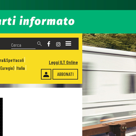
ura&Spettacoli
Leggi ILT Online
Euregio)
Italia
ABBONATI