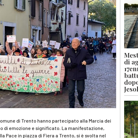
Mest
di a
17en
batt
dopo
Jeso
 comune di Trento hanno partecipato alla Marcia dei
co di emozione e significato. La manifestazione,
la Pace in piazza di Fiera a Trento, si è svolta nel