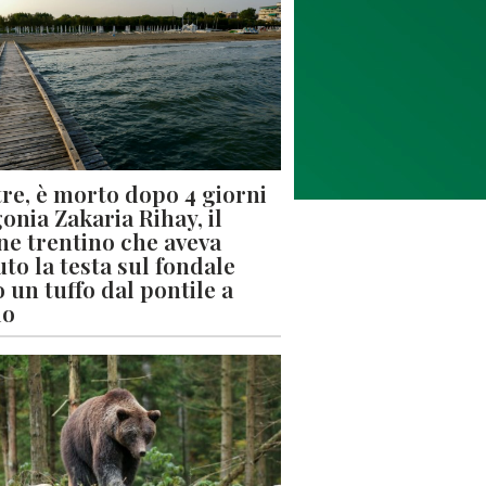
re, è morto dopo 4 giorni
gonia Zakaria Rihay, il
ne trentino che aveva
uto la testa sul fondale
 un tuffo dal pontile a
lo