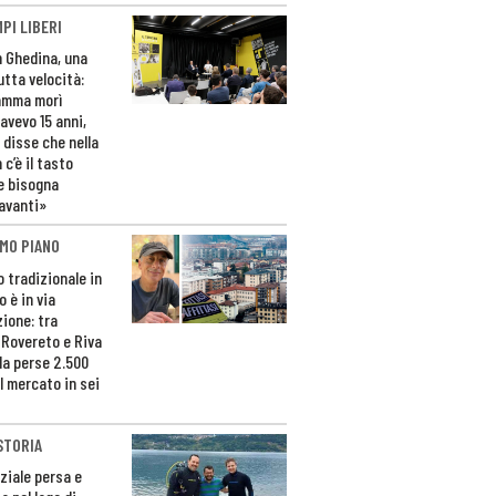
PI LIBERI
n Ghedina, una
utta velocità:
amma morì
avevo 15 anni,
 disse che nella
 c’è il tasto
e bisogna
avanti»
MO PIANO
o tradizionale in
 è in via
zione: tra
 Rovereto e Riva
da perse 2.500
l mercato in sei
STORIA
ziale persa e