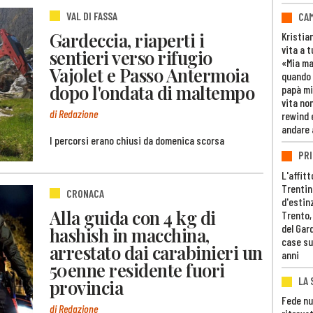
VAL DI FASSA
CAM
Gardeccia, riaperti i
Kristia
vita a t
sentieri verso rifugio
«Mia m
Vajolet e Passo Antermoia
quando 
dopo l'ondata di maltempo
papà mi
vita non
di Redazione
rewind 
andare 
I percorsi erano chiusi da domenica scorsa
PRI
L'affitt
Trentino
CRONACA
d'estin
Alla guida con 4 kg di
Trento,
del Gar
hashish in macchina,
case su
arrestato dai carabinieri un
anni
50enne residente fuori
LA 
provincia
Fede nu
di Redazione