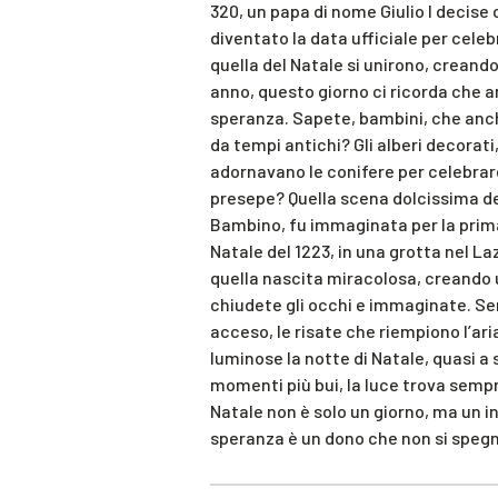
320, un papa di nome Giulio I decise 
diventato la data ufficiale per celebr
quella del Natale si unirono, creando
anno, questo giorno ci ricorda che 
speranza. Sapete, bambini, che an
da tempi antichi? Gli alberi decorati
adornavano le conifere per celebrare 
presepe? Quella scena dolcissima de
Bambino, fu immaginata per la prima 
Natale del 1223, in una grotta nel La
quella nascita miracolosa, creando u
chiudete gli occhi e immaginate. Senti
acceso, le risate che riempiono l’aria
luminose la notte di Natale, quasi a 
momenti più bui, la luce trova sempr
Natale non è solo un giorno, ma un i
speranza è un dono che non si speg