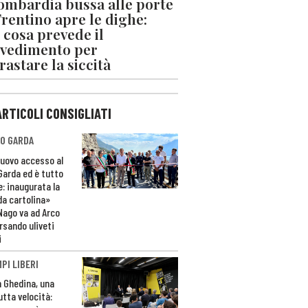
ombardia bussa alle porte
 Trentino apre le dighe:
 cosa prevede il
vedimento per
rastare la siccità
ARTICOLI CONSIGLIATI
O GARDA
nuovo accesso al
 Garda ed è tutto
e: inaugurata la
da cartolina»
Nago va ad Arco
rsando uliveti
i
PI LIBERI
n Ghedina, una
utta velocità: