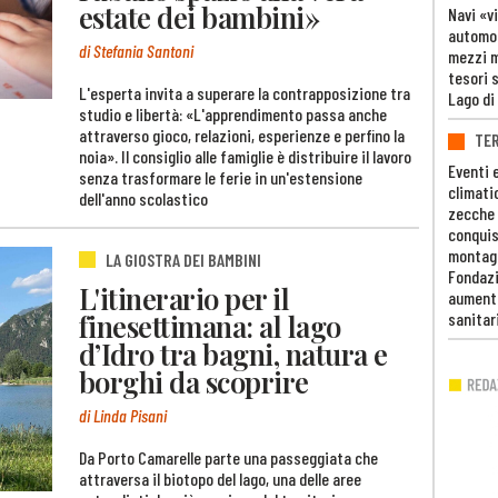
estate dei bambini»
Navi «v
automob
di Stefania Santoni
mezzi mi
tesori 
L'esperta invita a superare la contrapposizione tra
Lago di
studio e libertà: «L'apprendimento passa anche
attraverso gioco, relazioni, esperienze e perfino la
TE
noia». Il consiglio alle famiglie è distribuire il lavoro
Eventi 
senza trasformare le ferie in un'estensione
climati
dell'anno scolastico
zecche
conquis
montag
LA GIOSTRA DEI BAMBINI
Fondazi
L'itinerario per il
aumento
finesettimana: al lago
sanitar
d’Idro tra bagni, natura e
borghi da scoprire
di Linda Pisani
Da Porto Camarelle parte una passeggiata che
attraversa il biotopo del lago, una delle aree