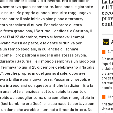
La L
dell’anno: il solstizio d’inverno. Era il periodo in
e il
no, sembrava quasi scomparire, lasciando le giornate
ecco
e e scure. Ma proprio quando l’oscurità raggiungeva il
prov
rdinario: il sole iniziava pian piano a tornare,
cont
sto cresciuta di nuovo. Per celebrare questa
 festa grandiosa, i Saturnali, dedicati a Saturno, il
, dal 17 al 23 dicembre, tutto si fermava: i campi
ivano messi da parte, e la gente si riuniva per
a un tempo speciale, in cui anche gli schiavi
ALT
 come i loro padroni e sedersi alla stessa tavola.
C'è un 
 durante i Saturnali, e il mondo sembrava un luogo più
lago di
i fermavano qui: il 25 dicembre celebravano il Natalis
ciclabil
pista «
tto”, perché proprio in quel giorno il sole, dopo aver
che da 
ava a brillare con nuova forza. Passarono i secoli, e
attrave
 a intrecciarsi con queste antiche tradizioni. Era la
secolar
n una notte silenziosa, sotto un cielo trapunto di
CAM
orbido ad accoglierlo, ma una semplice mangiatoia in
li. Quel bambino era Gesù, e la sua nascita portava con
Kristia
vita a t
 un dono che avrebbe illuminato il mondo intero. Nel