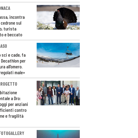
ONACA
Fassa, incontra
o cedrone sul
o, turista
to e beccato
CASO
 sci e cade, fa
 Decathlon per
ura all’omero.
regolati male»
PROGETTO
bitazione
ntale a Dro:
loggi per anziani
ficienti contro
ne e fragilità
 FOTOGALLERY