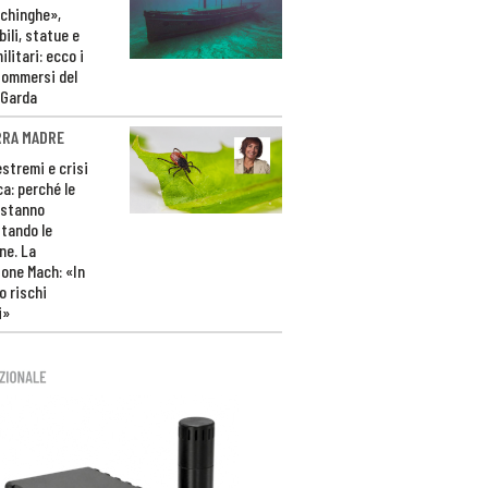
ichinghe»,
ili, statue e
litari: ecco i
sommersi del
 Garda
RRA MADRE
estremi e crisi
ca: perché le
 stanno
tando le
ne. La
one Mach: «In
 rischi
i»