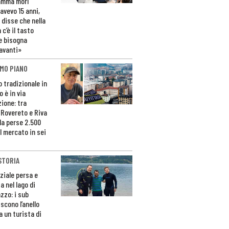
amma morì
avevo 15 anni,
 disse che nella
 c’è il tasto
e bisogna
avanti»
MO PIANO
o tradizionale in
 è in via
zione: tra
 Rovereto e Riva
da perse 2.500
l mercato in sei
STORIA
ziale persa e
a nel lago di
zzo: i sub
scono l’anello
a un turista di