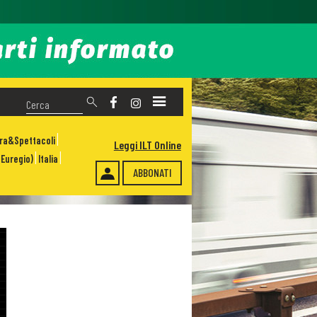
ura&Spettacoli
Leggi ILT Online
Euregio)
Italia
ABBONATI