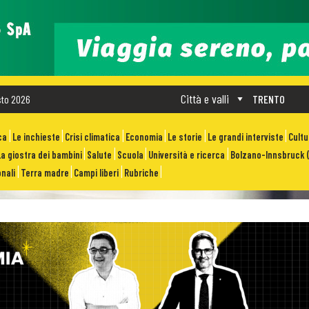
Città e valli
sto 2026
TRENTO
ca
Le inchieste
Crisi climatica
Economia
Le storie
Le grandi interviste
Cult
La giostra dei bambini
Salute
Scuola
Università e ricerca
Bolzano-Innsbruck (
nali
Terra madre
Campi liberi
Rubriche