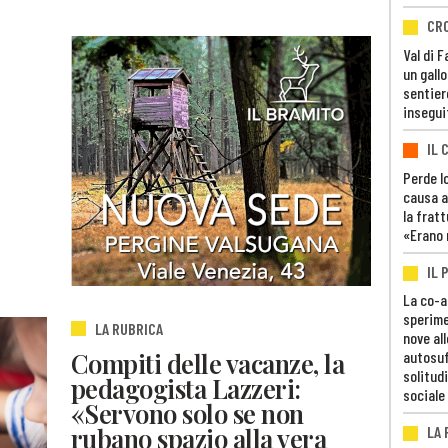
CR
Val di 
un gall
sentier
insegui
IL 
Perde lo
causa a
la fratt
«Erano 
IL 
La co-a
sperime
LA RUBRICA
nove al
Compiti delle vacanze, la
autosuf
solitudi
pedagogista Lazzeri:
sociale
«Servono solo se non
rubano spazio alla vera
LA