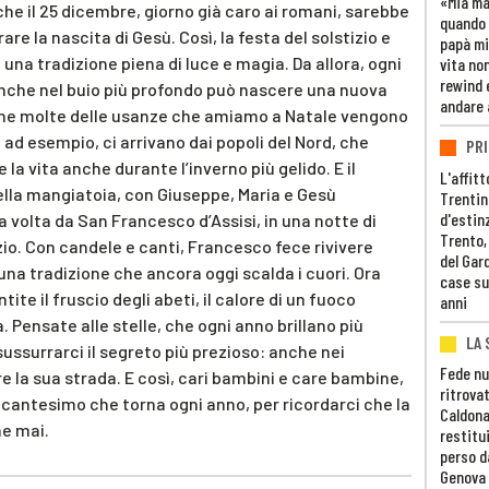
«Mia m
che il 25 dicembre, giorno già caro ai romani, sarebbe
quando 
are la nascita di Gesù. Così, la festa del solstizio e
papà mi
 una tradizione piena di luce e magia. Da allora, ogni
vita non
rewind 
anche nel buio più profondo può nascere una nuova
andare 
che molte delle usanze che amiamo a Natale vengono
, ad esempio, ci arrivano dai popoli del Nord, che
PRI
la vita anche durante l’inverno più gelido. E il
L'affitt
lla mangiatoia, con Giuseppe, Maria e Gesù
Trentino
d'estin
volta da San Francesco d’Assisi, in una notte di
Trento,
zio. Con candele e canti, Francesco fece rivivere
del Gar
na tradizione che ancora oggi scalda i cuori. Ora
case su
te il fruscio degli abeti, il calore di un fuoco
anni
. Pensate alle stelle, che ogni anno brillano più
LA 
sussurrarci il segreto più prezioso: anche nei
Fede nu
e la sua strada. E così, cari bambini e care bambine,
ritrovat
ncantesimo che torna ogni anno, per ricordarci che la
Caldona
ne mai.
restitui
perso d
Genova