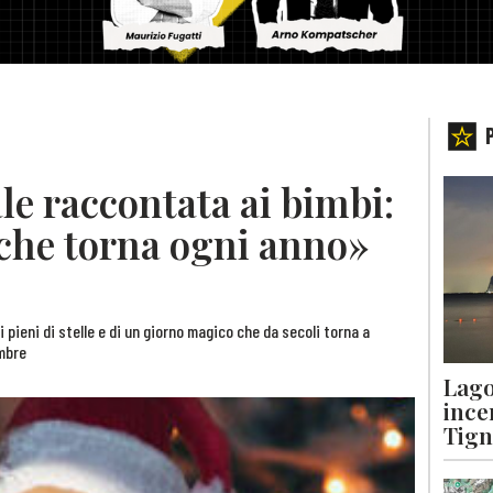
ale raccontata ai bimbi:
che torna ogni anno»
li pieni di stelle e di un giorno magico che da secoli torna a
embre
Lago
ince
Tigna