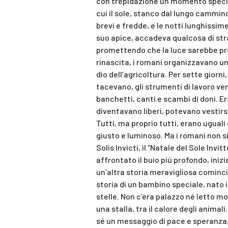
con trepidazione un momento speciale 
cui il sole, stanco dal lungo cammi
brevi e fredde, e le notti lunghissim
suo apice, accadeva qualcosa di strao
promettendo che la luce sarebbe pre
rinascita, i romani organizzavano una
dio dell’agricoltura. Per sette giorni
tacevano, gli strumenti di lavoro ven
banchetti, canti e scambi di doni. Er
diventavano liberi, potevano vestirsi
Tutti, ma proprio tutti, erano uguali
giusto e luminoso. Ma i romani non s
Solis Invicti, il “Natale del Sole Invi
affrontato il buio più profondo, inizi
un’altra storia meravigliosa cominciò
storia di un bambino speciale, nato i
stelle. Non c’era palazzo né letto m
una stalla, tra il calore degli anima
sé un messaggio di pace e speranza,