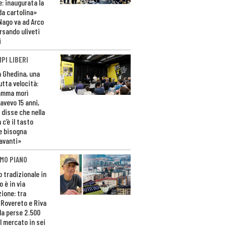
e: inaugurata la
da cartolina»
Nago va ad Arco
rsando uliveti
i
PI LIBERI
n Ghedina, una
utta velocità:
amma morì
avevo 15 anni,
 disse che nella
 c’è il tasto
e bisogna
avanti»
MO PIANO
o tradizionale in
 è in via
zione: tra
 Rovereto e Riva
da perse 2.500
l mercato in sei