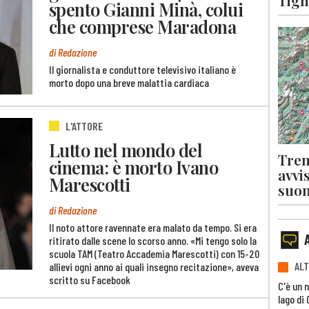
Tigna
spento Gianni Minà, colui
che comprese Maradona
di Redazione
Il giornalista e conduttore televisivo italiano è
morto dopo una breve malattia cardiaca
L'ATTORE
Lutto nel mondo del
Tren
cinema: è morto Ivano
avvi
Marescotti
suon
di Redazione
Il noto attore ravennate era malato da tempo. Si era
ritirato dalle scene lo scorso anno. «Mi tengo solo la
scuola TAM (Teatro Accademia Marescotti) con 15-20
ALT
allievi ogni anno ai quali insegno recitazione», aveva
scritto su Facebook
C'è un 
lago di