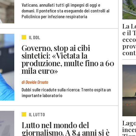
Vaticano, annullati tutti gli impegni di oggi e
domani. Il pontefice sta eseguendo dei controlli al
Policlinico per infezione respiratoria
La L
e il
IL DDL
ecco
prov
Governo, stop ai cibi
cont
sintetici: «Vietata la
produzione, multe fino a 60
mila euro»
di Davide Orsato
Dubbi sulle ricadute sulla ricerca: Trento ospita un
importante laboratorio
IL LUTTO
Lago
Lutto nel mondo del
ince
giornalismo. A 84 anni si è