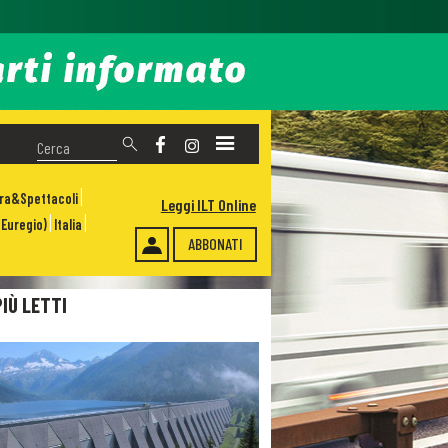
ura&Spettacoli
Leggi ILT Online
Euregio)
Italia
ABBONATI
PIÙ LETTI