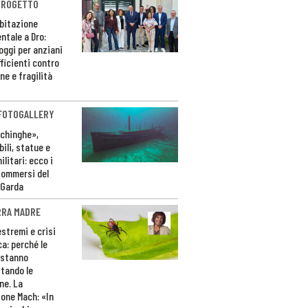
PROGETTO
bitazione
ntale a Dro:
loggi per anziani
ficienti contro
ne e fragilità
 FOTOGALLERY
ichinghe»,
ili, statue e
litari: ecco i
sommersi del
 Garda
RRA MADRE
estremi e crisi
ca: perché le
 stanno
tando le
ne. La
one Mach: «In