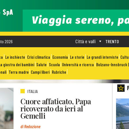
Città e valli
sto 2026
TRENTO
ca
Le inchieste
Crisi climatica
Economia
Le storie
Le grandi interviste
Cult
La giostra dei bambini
Salute
Scuola
Università e ricerca
Bolzano-Innsbruck (
nali
Terra madre
Campi liberi
Rubriche
ITALIA
Cuore affaticato, Papa
ricoverato da ieri al
Gemelli
di Redazione