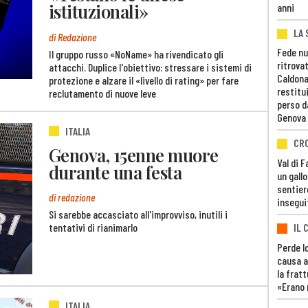
istituzionali»
anni
LA 
di Redazione
Fede nu
Il gruppo russo «NoName» ha rivendicato gli
ritrovat
attacchi. Duplice l'obiettivo: stressare i sistemi di
Caldona
protezione e alzare il «livello di rating» per fare
restitui
reclutamento di nuove leve
perso d
Genova
ITALIA
CR
Genova, 15enne muore
Val di 
durante una festa
un gall
sentier
di redazione
insegui
Si sarebbe accasciato all'improvviso, inutili i
IL 
tentativi di rianimarlo
Perde lo
causa a
la fratt
«Erano 
ITALIA