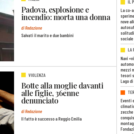
IL 
Padova, esplosione e
La co-a
incendio: morta una donna
sperime
nove al
autosuf
di Redazione
solitudi
Salvati il marito e due bambini
sociale
LA
Navi «v
automob
mezzi mi
VIOLENZA
tesori 
Lago di
Botte alla moglie davanti
alle figlie, 36enne
TE
denunciato
Eventi 
climati
di Redazione
zecche
conquis
Il fatto è successo a Reggio Emilia
montag
Fondazi