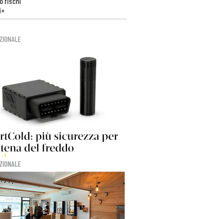
 rischi
i»