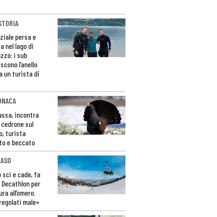
STORIA
ziale persa e
a nel lago di
zzo: i sub
scono l’anello
a un turista di
ONACA
Fassa, incontra
o cedrone sul
o, turista
to e beccato
CASO
 sci e cade, fa
 Decathlon per
ura all’omero.
regolati male»