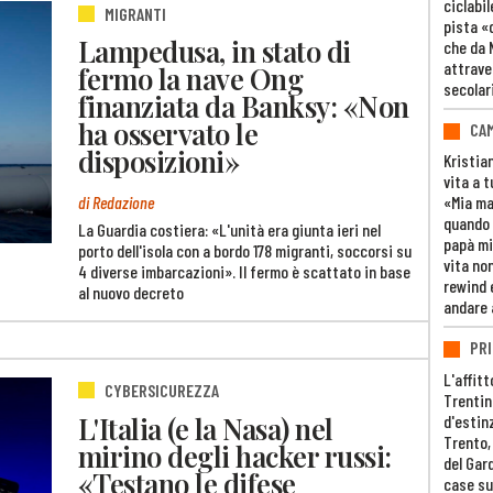
ciclabil
MIGRANTI
pista «
Lampedusa, in stato di
che da 
attrave
fermo la nave Ong
secolar
finanziata da Banksy: «Non
ha osservato le
CAM
disposizioni»
Kristia
vita a t
di Redazione
«Mia m
quando 
La Guardia costiera: «L'unità era giunta ieri nel
papà mi
porto dell'isola con a bordo 178 migranti, soccorsi su
vita non
4 diverse imbarcazioni». Il fermo è scattato in base
rewind 
al nuovo decreto
andare 
PRI
L'affitt
CYBERSICUREZZA
Trentino
L'Italia (e la Nasa) nel
d'estin
Trento,
mirino degli hacker russi:
del Gar
«Testano le difese
case su