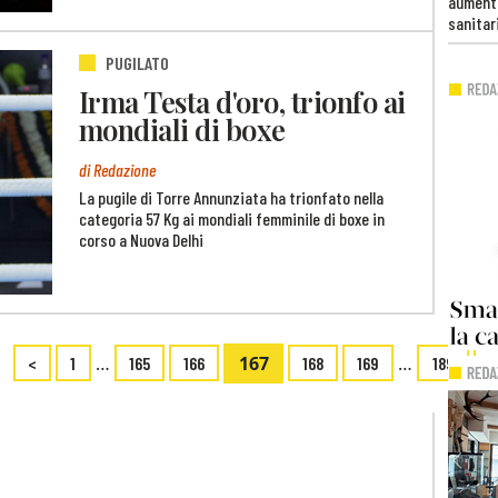
aumento
sanitar
PUGILATO
Irma Testa d'oro, trionfo ai
mondiali di boxe
di Redazione
La pugile di Torre Annunziata ha trionfato nella
categoria 57 Kg ai mondiali femminile di boxe in
corso a Nuova Delhi
…
167
…
<
1
165
166
168
169
189
>