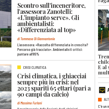
raga
Scontro sull'inceneritore,
l'assessora Zanotelli:
«L’impianto serve». Gli
ambientalisti:
«Differenziata al top»
di Tommaso Di Giannantonio
L’assessora: «Raccolta differenziata in crescita?
Percorso già tracciato». Ambientalisti critici:
puntare all’85%
Trent
chil
E al
CRISI CLIMATICA
mult
Crisi climatica, i ghiacciai
sempre più in crisi: nel
2023 spariti 65 ettari (pari a
90 campi da calcio)
ALT
di Massimo Furlani
C'è un 
Il monitoraggio della Società degli alpinisti