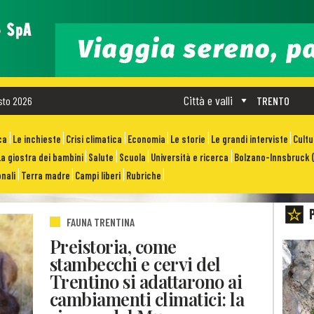
Città e valli
sto 2026
TRENTO
ca
Le inchieste
Crisi climatica
Economia
Le storie
Le grandi interviste
Cult
La giostra dei bambini
Salute
Scuola
Università e ricerca
Bolzano-Innsbruck (
nali
Terra madre
Campi liberi
Rubriche
FAUNA TRENTINA
Preistoria, come
stambecchi e cervi del
Trentino si adattarono ai
cambiamenti climatici: la