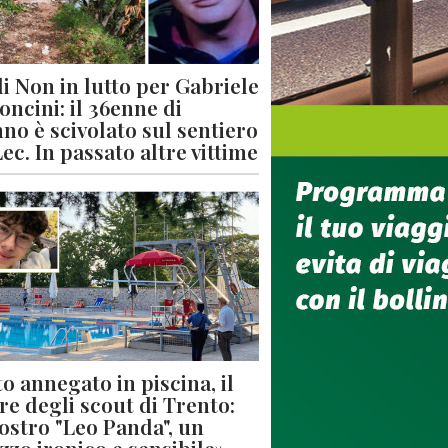
di Non in lutto per Gabriele
oncini: il 36enne di
no è scivolato sul sentiero
Lec. In passato altre vittime
o annegato in piscina, il
re degli scout di Trento:
nostro "Leo Panda", un