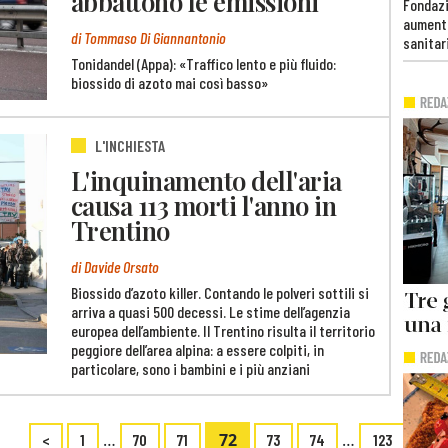
abbattono le emissioni
Fondazi
aumento
di Tommaso Di Giannantonio
sanitar
Tonidandel (Appa): «Traffico lento e più fluido:
biossido di azoto mai così basso»
L'INCHIESTA
L'inquinamento dell'aria
causa 113 morti l'anno in
Trentino
di Davide Orsato
Biossido d’azoto killer. Contando le polveri sottili si
arriva a quasi 500 decessi. Le stime dell’agenzia
europea dell’ambiente. Il Trentino risulta il territorio
peggiore dell’area alpina: a essere colpiti, in
particolare, sono i bambini e i più anziani
…
72
…
<
1
70
71
73
74
123
>