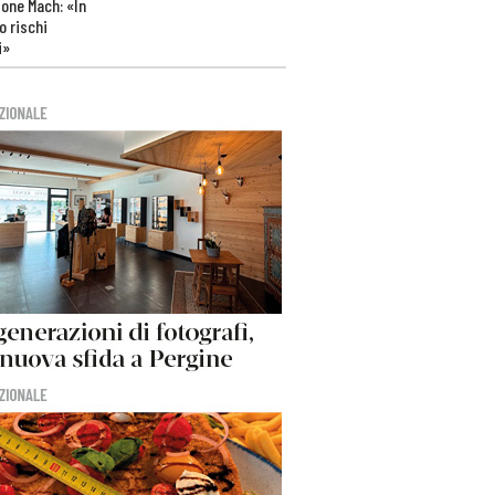
one Mach: «In
 rischi
i»