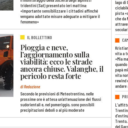
lago di
tridentini (Sat) presentato ieri mattina:
ciclabil
«Importante sensibilizzare i cittadini affinché
pista «
vengano adottate misure adeguate a mitigare il
che da 
fenomeno»
attrave
secolar
IL BOLLETTINO
CAM
Pioggia e neve,
Kristia
l’aggiornamento sulla
vita a t
«Mia m
viabilità: ecco le strade
quando 
ancora chiuse. Valanghe, il
papà mi
pericolo resta forte
vita non
rewind 
andare 
di Redazione
Secondo le previsioni di Meteotrentino, nelle
PRI
prossime ore è attesa un’attenuazione dei flussi
sudorientali e, nel pomeriggio, sono possibili
L'affitt
precipitazioni deboli o al più moderate
Trentino
d'estin
Trento,
del Gar