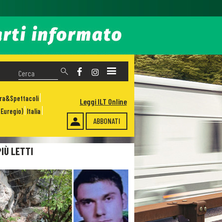
ura&Spettacoli
Leggi ILT Online
Euregio)
Italia
ABBONATI
PIÙ LETTI