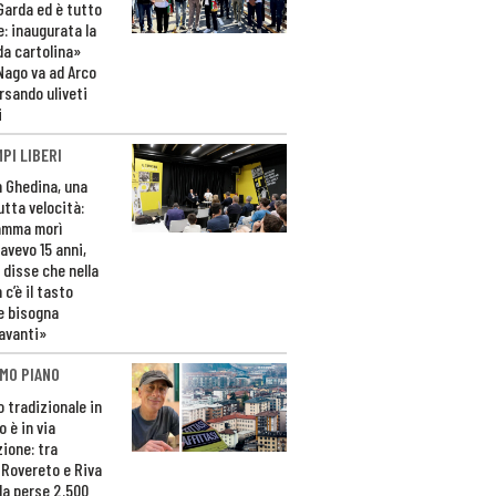
 Garda ed è tutto
e: inaugurata la
da cartolina»
Nago va ad Arco
rsando uliveti
i
PI LIBERI
n Ghedina, una
utta velocità:
amma morì
avevo 15 anni,
 disse che nella
 c’è il tasto
e bisogna
avanti»
MO PIANO
o tradizionale in
 è in via
zione: tra
 Rovereto e Riva
da perse 2.500