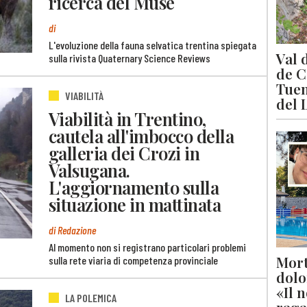
ricerca del Muse
di
L'evoluzione della fauna selvatica trentina spiegata
Val 
sulla rivista Quaternary Science Reviews
de C
Tuen
VIABILITÀ
del 
Viabilità in Trentino,
cautela all'imbocco della
galleria dei Crozi in
Valsugana.
L'aggiornamento sulla
situazione in mattinata
di Redazione
Al momento non si registrano particolari problemi
Mort
sulla rete viaria di competenza provinciale
dolo
«Il 
LA POLEMICA