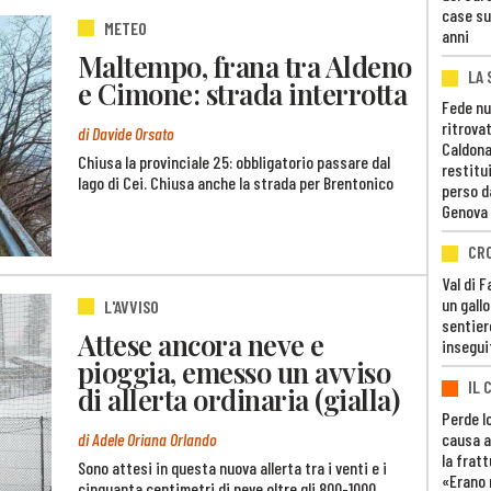
case su
METEO
anni
Maltempo, frana tra Aldeno
LA 
e Cimone: strada interrotta
Fede nu
ritrovat
di Davide Orsato
Caldona
Chiusa la provinciale 25: obbligatorio passare dal
restitui
lago di Cei. Chiusa anche la strada per Brentonico
perso d
Genova
CR
Val di 
un gall
L'AVVISO
sentier
Attese ancora neve e
insegui
pioggia, emesso un avviso
IL 
di allerta ordinaria (gialla)
Perde lo
causa a
di Adele Oriana Orlando
la fratt
Sono attesi in questa nuova allerta tra i venti e i
«Erano 
cinquanta centimetri di neve oltre gli 800-1000