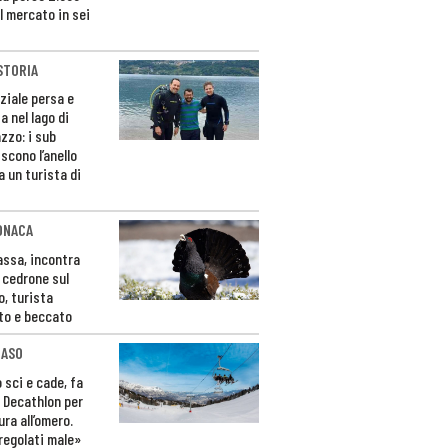
l mercato in sei
STORIA
ziale persa e
a nel lago di
zzo: i sub
scono l’anello
a un turista di
ONACA
Fassa, incontra
o cedrone sul
o, turista
to e beccato
CASO
 sci e cade, fa
 Decathlon per
ura all’omero.
regolati male»