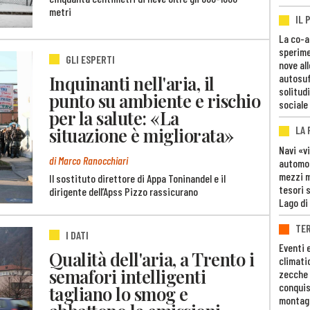
metri
IL 
La co-a
sperime
GLI ESPERTI
nove al
Inquinanti nell'aria, il
autosuf
solitudi
punto su ambiente e rischio
sociale
per la salute: «La
situazione è migliorata»
LA
Navi «v
di Marco Ranocchiari
automob
mezzi mi
Il sostituto direttore di Appa Toninandel e il
tesori 
dirigente dell’Apss Pizzo rassicurano
Lago di
TE
I DATI
Eventi 
Qualità dell'aria, a Trento i
climati
semafori intelligenti
zecche
conquis
tagliano lo smog e
montag