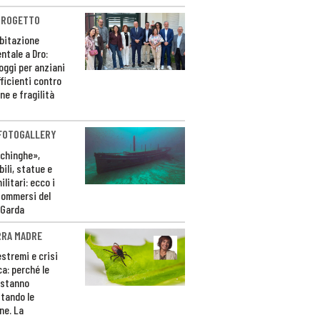
PROGETTO
bitazione
ntale a Dro:
loggi per anziani
ficienti contro
ne e fragilità
 FOTOGALLERY
ichinghe»,
ili, statue e
litari: ecco i
sommersi del
 Garda
RRA MADRE
estremi e crisi
ca: perché le
 stanno
tando le
ne. La