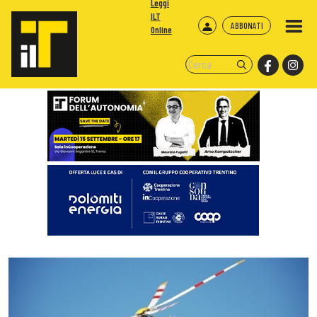
Leggi
ILT
ABBONATI
Online