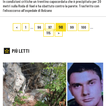
In condizioni critiche un trentino capocordata che è precipitato per 20
metri sulla Roda di Vael e ha sbattuto contro la parete. Trasferito con
l'elisoccorso all'ospedale di Bolzano
…
98
…
<
1
96
97
99
100
115
>
PIÙ LETTI