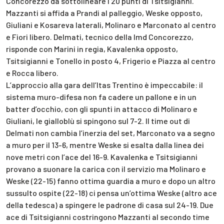
Concorezzo da sottolineare i 20 punti di Tsitsigianni.
Mazzanti si affida a Prandi al palleggio, Weske opposto,
Giuliani e Kosareva laterali, Molinaro e Marconato al centro
e Fiori libero. Delmati, tecnico della Imd Concorezzo,
risponde con Marini in regia, Kavalenka opposto,
Tsitsigianni e Tonello in posto 4, Frigerio e Piazza al centro
e Rocca libero.
L’approccio alla gara dell’Itas Trentino è impeccabile: il
sistema muro-difesa non fa cadere un pallone e in un
batter d’occhio, con gli spunti in attacco di Molinaro e
Giuliani, le gialloblù si spingono sul 7-2. Il time out di
Delmati non cambia l’inerzia del set, Marconato va a segno
a muro per il 13-6, mentre Weske si esalta dalla linea dei
nove metri con l’ace del 16-9. Kavalenka e Tsitsigianni
provano a suonare la carica con il servizio ma Molinaro e
Weske (22-15) fanno ottima guardia a muro e dopo un altro
sussulto ospite (22-18) ci pensa un’ottima Weske (altro ace
della tedesca) a spingere le padrone di casa sul 24-19. Due
ace di Tsitsigianni costringono Mazzanti al secondo time