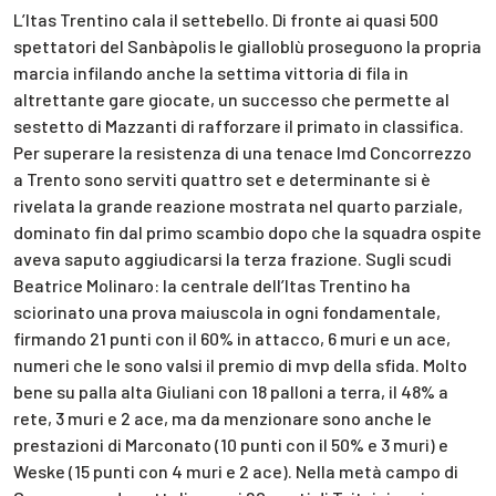
L’Itas Trentino cala il settebello. Di fronte ai quasi 500
spettatori del Sanbàpolis le gialloblù proseguono la propria
marcia infilando anche la settima vittoria di fila in
altrettante gare giocate, un successo che permette al
sestetto di Mazzanti di rafforzare il primato in classifica.
Per superare la resistenza di una tenace Imd Concorrezzo
a Trento sono serviti quattro set e determinante si è
rivelata la grande reazione mostrata nel quarto parziale,
dominato fin dal primo scambio dopo che la squadra ospite
aveva saputo aggiudicarsi la terza frazione. Sugli scudi
Beatrice Molinaro: la centrale dell’Itas Trentino ha
sciorinato una prova maiuscola in ogni fondamentale,
firmando 21 punti con il 60% in attacco, 6 muri e un ace,
numeri che le sono valsi il premio di mvp della sfida. Molto
bene su palla alta Giuliani con 18 palloni a terra, il 48% a
rete, 3 muri e 2 ace, ma da menzionare sono anche le
prestazioni di Marconato (10 punti con il 50% e 3 muri) e
Weske (15 punti con 4 muri e 2 ace). Nella metà campo di