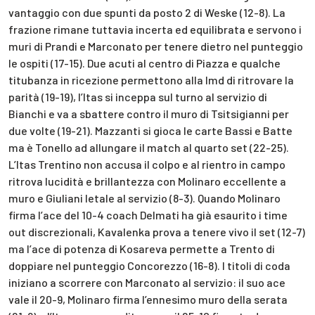
vantaggio con due spunti da posto 2 di Weske (12-8). La
frazione rimane tuttavia incerta ed equilibrata e servono i
muri di Prandi e Marconato per tenere dietro nel punteggio
le ospiti (17-15). Due acuti al centro di Piazza e qualche
titubanza in ricezione permettono alla Imd di ritrovare la
parità (19-19), l’Itas si inceppa sul turno al servizio di
Bianchi e va a sbattere contro il muro di Tsitsigianni per
due volte (19-21). Mazzanti si gioca le carte Bassi e Batte
ma è Tonello ad allungare il match al quarto set (22-25).
L’Itas Trentino non accusa il colpo e al rientro in campo
ritrova lucidità e brillantezza con Molinaro eccellente a
muro e Giuliani letale al servizio (8-3). Quando Molinaro
firma l’ace del 10-4 coach Delmati ha già esaurito i time
out discrezionali, Kavalenka prova a tenere vivo il set (12-7)
ma l’ace di potenza di Kosareva permette a Trento di
doppiare nel punteggio Concorezzo (16-8). I titoli di coda
iniziano a scorrere con Marconato al servizio: il suo ace
vale il 20-9, Molinaro firma l’ennesimo muro della serata