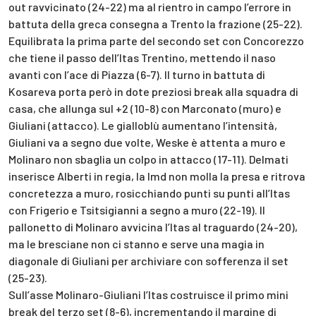
out ravvicinato (24-22) ma al rientro in campo l’errore in
battuta della greca consegna a Trento la frazione (25-22).
Equilibrata la prima parte del secondo set con Concorezzo
che tiene il passo dell’Itas Trentino, mettendo il naso
avanti con l’ace di Piazza (6-7). Il turno in battuta di
Kosareva porta però in dote preziosi break alla squadra di
casa, che allunga sul +2 (10-8) con Marconato (muro) e
Giuliani (attacco). Le gialloblù aumentano l’intensità,
Giuliani va a segno due volte, Weske è attenta a muro e
Molinaro non sbaglia un colpo in attacco (17-11). Delmati
inserisce Alberti in regia, la Imd non molla la presa e ritrova
concretezza a muro, rosicchiando punti su punti all’Itas
con Frigerio e Tsitsigianni a segno a muro (22-19). Il
pallonetto di Molinaro avvicina l’Itas al traguardo (24-20),
ma le bresciane non ci stanno e serve una magia in
diagonale di Giuliani per archiviare con sofferenza il set
(25-23).
Sull’asse Molinaro-Giuliani l’Itas costruisce il primo mini
break del terzo set (8-6), incrementando il margine di