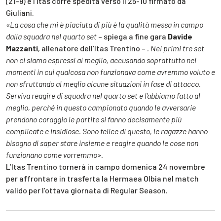
(21-9) e l’Itas corre spedita verso il 25-10 firmato da
Giuliani.
«La cosa che mi è piaciuta di più è la qualità messa in campo
dalla squadra nel quarto set
– spiega a fine gara
Davide
Mazzanti
, allenatore dell’Itas Trentino –
. Nei primi tre set
non ci siamo espressi al meglio, accusando soprattutto nei
momenti in cui qualcosa non funzionava come avremmo voluto e
non sfruttando al meglio alcune situazioni in fase di attacco.
Serviva reagire di squadra nel quarto set e l’abbiamo fatto al
meglio, perché in questo campionato quando le avversarie
prendono coraggio le partite si fanno decisamente più
complicate e insidiose. Sono felice di questo, le ragazze hanno
bisogno di saper stare insieme e reagire quando le cose non
funzionano come vorremmo».
L’Itas Trentino tornerà in campo domenica 24 novembre
per affrontare in trasferta la Hermaea Olbia nel match
valido per l’ottava giornata di Regular Season.