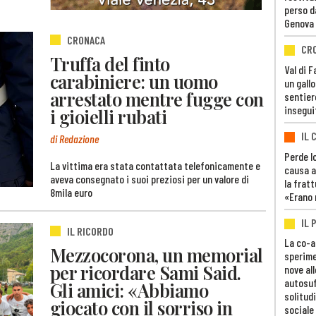
perso d
Genova
CRONACA
CR
Truffa del finto
Val di 
carabiniere: un uomo
un gall
arrestato mentre fugge con
sentier
insegui
i gioielli rubati
IL 
di Redazione
Perde lo
La vittima era stata contattata telefonicamente e
causa a
aveva consegnato i suoi preziosi per un valore di
la fratt
8mila euro
«Erano 
IL 
IL RICORDO
La co-a
Mezzocorona, un memorial
sperime
per ricordare Sami Said.
nove al
autosuf
Gli amici: «Abbiamo
solitudi
giocato con il sorriso in
sociale