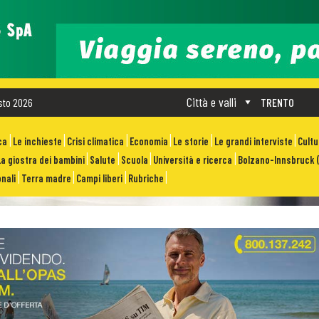
Città e valli
sto 2026
TRENTO
ca
Le inchieste
Crisi climatica
Economia
Le storie
Le grandi interviste
Cult
La giostra dei bambini
Salute
Scuola
Università e ricerca
Bolzano-Innsbruck (
nali
Terra madre
Campi liberi
Rubriche