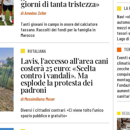
giorni di tanta tristezza»
LA
di Amedeo Zoller
Navi «v
automob
Tanti giovani in campo in onore del calciatore
mezzi mi
fassano. Raccolti dei fondi per la famiglia in
tesori 
Marocco
Lago di
TE
ROTALIANA
Eventi 
Lavis, l'accesso all'area cani
climati
costerà 25 euro: «Scelta
zecche
contro i vandali». Ma
conquis
montag
esplode la protesta dei
Fondazi
padroni
aumento
sanitar
di Massimiliano Moser
Diversi i cittadini contrari: «Ci viene tolto l'unico
spazio pubblico e gratuito»