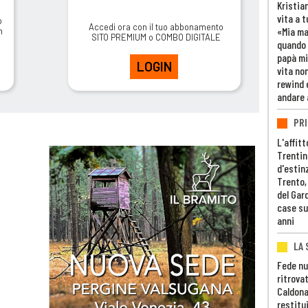
Kristia
vita a t
o
Accedi ora con il tuo abbonamento
«Mia m
m
SITO PREMIUM o COMBO DIGITALE
quando 
papà mi
LOGIN
vita non
rewind 
andare 
PRI
L'affitt
Trentino
d'estin
Trento,
del Gar
case su
anni
LA 
Fede nu
ritrovat
Caldona
restitui