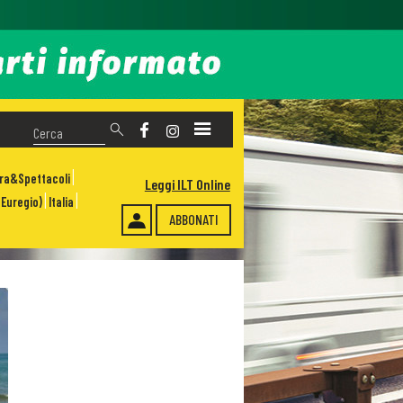
ura&Spettacoli
Leggi ILT Online
Euregio)
Italia
ABBONATI