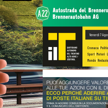
Venerdì 7 Ago
Cronaca
Politi
Sport
Motori
Mondo
Redazio