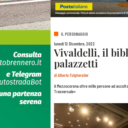
IL PERSONAGGIO
lunedì 12 Dicembre, 2022
Vivaldelli, il bi
palazzetti
di
Alberto Folgheraiter
A Mezzocorona oltre mille persone ad ascoltar
Trasversale»