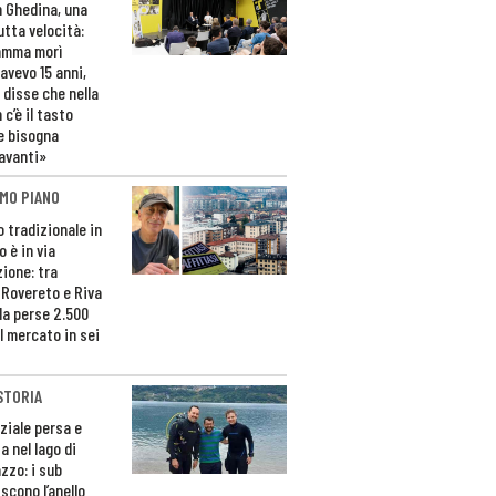
n Ghedina, una
utta velocità:
amma morì
avevo 15 anni,
 disse che nella
 c’è il tasto
e bisogna
avanti»
MO PIANO
o tradizionale in
 è in via
zione: tra
 Rovereto e Riva
da perse 2.500
l mercato in sei
STORIA
ziale persa e
a nel lago di
zzo: i sub
scono l’anello