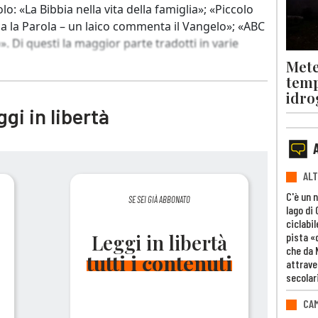
o: «La Bibbia nella vita della famiglia»; «Piccolo
ca la Parola – un laico commenta il Vangelo»; «ABC
. Di questi la maggior parte tradotti in varie
Mete
temp
idro
gi in libertà
ALT
C'è un 
SE SEI GIÀ ABBONATO
lago di
ciclabil
pista «
Leggi in libertà
che da 
tutti i contenuti
attrave
secolar
CAM