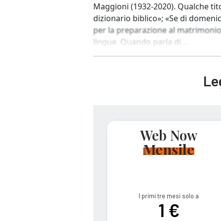
Maggioni (1932-2020). Qualche titol
dizionario biblico»; «Se di domeni
per la preparazione al matrimonio»
lingue. Quando parla di ...
Leg
Web Now
Mensile
I primi tre mesi solo a
1 €