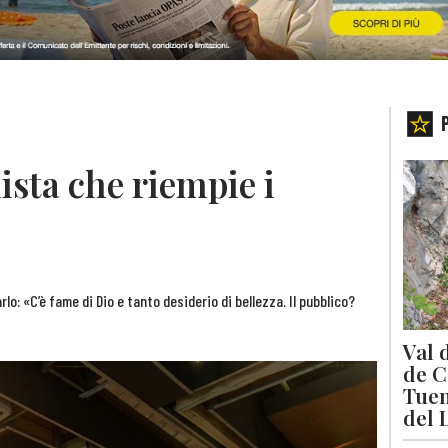
blista che riempie i
lo: «C’è fame di Dio e tanto desiderio di bellezza. Il pubblico?
Val 
de C
Tuen
del 