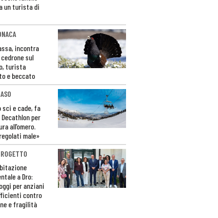
a un turista di
ONACA
Fassa, incontra
o cedrone sul
o, turista
to e beccato
CASO
 sci e cade, fa
 Decathlon per
ura all’omero.
regolati male»
PROGETTO
bitazione
ntale a Dro:
loggi per anziani
ficienti contro
ne e fragilità