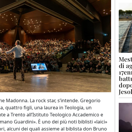
Mest
di a
17en
batt
dopo
Jeso
ome Madonna. La rock star, s’intende. Gregorio
da, quattro figli, una laurea in Teologia, un
nte a Trento all’Istituto Teologico Accademico e
omano Guardini». È uno dei più noti biblisti «laici»
bri, alcuni dei quali assieme al biblista don Bruno