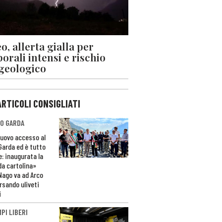
o, allerta gialla per
orali intensi e rischio
geologico
ARTICOLI CONSIGLIATI
O GARDA
nuovo accesso al
 Garda ed è tutto
e: inaugurata la
da cartolina»
Nago va ad Arco
rsando uliveti
i
PI LIBERI