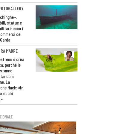
 FOTOGALLERY
ichinghe»,
ili, statue e
litari: ecco i
sommersi del
 Garda
RRA MADRE
estremi e crisi
ca: perché le
 stanno
tando le
ne. La
one Mach: «In
 rischi
i»