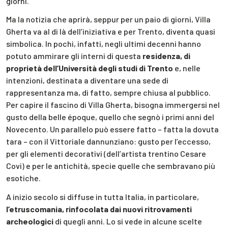
giorni.
Ma la notizia che aprirà, seppur per un paio di giorni, Villa
Gherta va al di là dell’iniziativa e per Trento, diventa quasi
simbolica. In pochi, infatti, negli ultimi decenni hanno
potuto ammirare gli interni di questa
residenza, di
proprietà dell’Università degli studi di Trento
e, nelle
intenzioni, destinata a diventare una sede di
rappresentanza ma, di fatto, sempre chiusa al pubblico.
Per capire il fascino di Villa Gherta, bisogna immergersi nel
gusto della belle époque, quello che segnò i primi anni del
Novecento. Un parallelo può essere fatto – fatta la dovuta
tara – con il Vittoriale dannunziano: gusto per l’eccesso,
per gli elementi decorativi (dell’artista trentino Cesare
Covi) e per le antichità, specie quelle che sembravano più
esotiche.
A inizio secolo si diffuse in tutta Italia, in particolare,
l’etruscomania, rinfocolata dai nuovi ritrovamenti
archeologici
di quegli anni. Lo si vede in alcune scelte