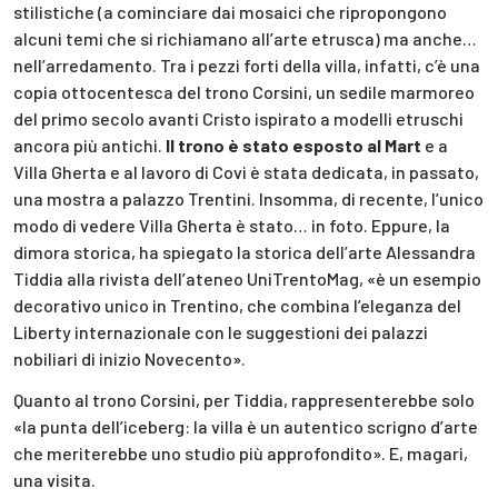
stilistiche (a cominciare dai mosaici che ripropongono
alcuni temi che si richiamano all’arte etrusca) ma anche…
nell’arredamento. Tra i pezzi forti della villa, infatti, c’è una
copia ottocentesca del trono Corsini, un sedile marmoreo
del primo secolo avanti Cristo ispirato a modelli etruschi
ancora più antichi.
Il trono è stato esposto al Mart
e a
Villa Gherta e al lavoro di Covi è stata dedicata, in passato,
una mostra a palazzo Trentini. Insomma, di recente, l’unico
modo di vedere Villa Gherta è stato… in foto. Eppure, la
dimora storica, ha spiegato la storica dell’arte Alessandra
Tiddia alla rivista dell’ateneo UniTrentoMag, «è un esempio
decorativo unico in Trentino, che combina l’eleganza del
Liberty internazionale con le suggestioni dei palazzi
nobiliari di inizio Novecento».
Quanto al trono Corsini, per Tiddia, rappresenterebbe solo
«la punta dell’iceberg: la villa è un autentico scrigno d’arte
che meriterebbe uno studio più approfondito». E, magari,
una visita.