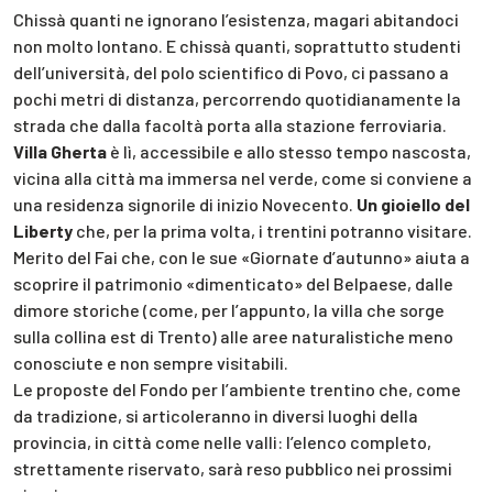
Chissà quanti ne ignorano l’esistenza, magari abitandoci
non molto lontano. E chissà quanti, soprattutto studenti
dell’università, del polo scientifico di Povo, ci passano a
pochi metri di distanza, percorrendo quotidianamente la
strada che dalla facoltà porta alla stazione ferroviaria.
Villa Gherta
è lì, accessibile e allo stesso tempo nascosta,
vicina alla città ma immersa nel verde, come si conviene a
una residenza signorile di inizio Novecento.
Un gioiello del
Liberty
che, per la prima volta, i trentini potranno visitare.
Merito del Fai che, con le sue «Giornate d’autunno» aiuta a
scoprire il patrimonio «dimenticato» del Belpaese, dalle
dimore storiche (come, per l’appunto, la villa che sorge
sulla collina est di Trento) alle aree naturalistiche meno
conosciute e non sempre visitabili.
Le proposte del Fondo per l’ambiente trentino che, come
da tradizione, si articoleranno in diversi luoghi della
provincia, in città come nelle valli: l’elenco completo,
strettamente riservato, sarà reso pubblico nei prossimi