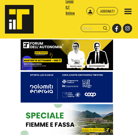
Leggi
ILT
ABBONATI
Online