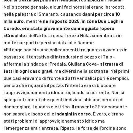
Nello scorso gennaio, alcuni facinorosi si erano introdotti
nella palestra di Smarano, causando
danni per circa 10
mila euro
, mentre
nell’agosto 2025, in zona Due Laghi a
Coredo, era stata gravemente danneggiata l’opera
«Crisalide»
dell’artista ceca Tereza Holá, smembrata in
molte sue parti e persino data alle fiamme.
«Ritengo non ci siano collegamenti tra quanto avvenuto in
passato e il tentativo di introdursi nel pozzo di Taio –
afferma la sindaca di Predaia, Giuliana Cova–
si tratta di
fatti in ogni caso gravi
, ma diversi nella sostanza. Nei primi
due casi eravamo di fronte ad atti vandalici puri e semplici,
per ciò che riguarda il pozzo, l’intento era di bloccare
l’approvvigionamento idrico togliendo la corrente. Non si
spiega altrimenti che questi individui abbiano cercato di
danneggiare il quadro elettrico. Il movente? Francamente
non saprei, ci sono delle
indagini in corso.
È vero, c’erano
stati problemi di approvvigionamento idrico ma
l’emergenza era rientrata. Ripeto, le forze dell’ordine sono