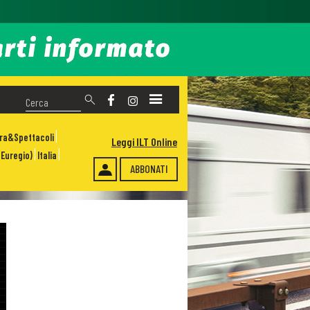
ura&Spettacoli
Leggi ILT Online
Euregio)
Italia
ABBONATI