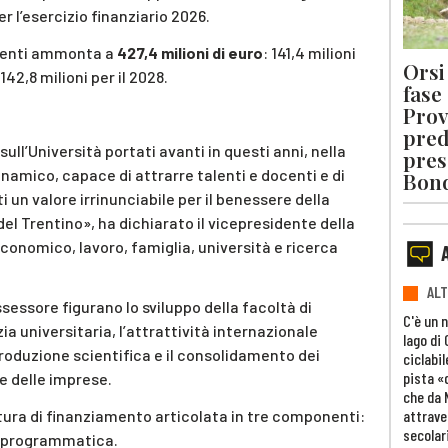
 l’esercizio finanziario 2026.
amenti ammonta a
427,4 milioni di euro
: 141,4 milioni
Orsi 
 142,8 milioni per il 2028.
fase
Prov
pred
ull’Università portati avanti in questi anni, nella
pres
namico, capace di attrarre talenti e docenti e di
Bon
i un valore irrinunciabile per il benessere della
el Trentino», ha dichiarato il vicepresidente della
economico, lavoro, famiglia, università e ricerca
ALT
assessore figurano lo sviluppo della facoltà di
C'è un 
ia universitaria, l’attrattività internazionale
lago di
produzione scientifica e il consolidamento dei
ciclabil
pista «
 e delle imprese.
che da 
attrave
ttura di finanziamento articolata in tre componenti:
secolar
a programmatica.