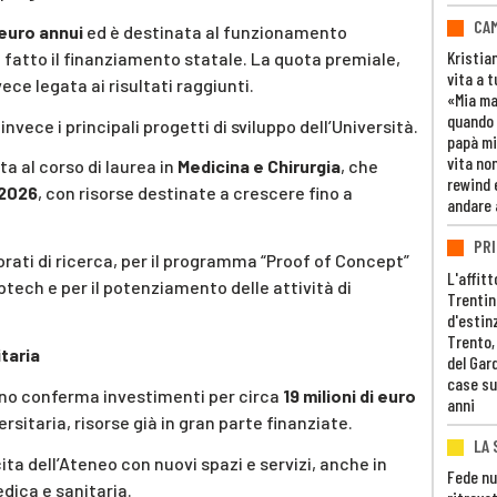
CAM
i euro annui
ed è destinata al funzionamento
Kristia
i fatto il finanziamento statale. La quota premiale,
vita a t
vece legata ai risultati raggiunti.
«Mia m
quando 
ece i principali progetti di sviluppo dell’Università.
papà mi
vita non
a al corso di laurea in
Medicina e Chirurgia
, che
rewind 
 2026
, con risorse destinate a crescere fino a
andare 
PRI
torati di ricerca, per il programma “Proof of Concept”
L'affitt
ptech e per il potenziamento delle attività di
Trentino
d'estin
Trento,
itaria
del Gar
case su
piano conferma investimenti per circa
19 milioni di euro
anni
versitaria, risorse già in gran parte finanziate.
LA 
ta dell’Ateneo con nuovi spazi e servizi, anche in
Fede nu
dica e sanitaria.