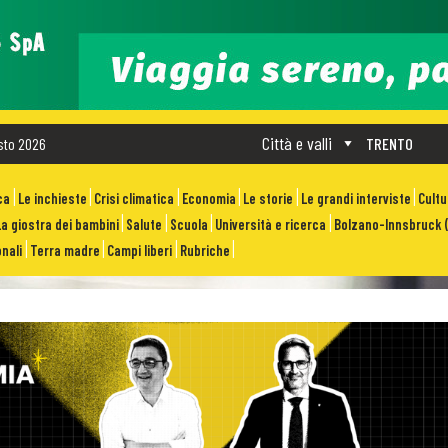
Città e valli
sto 2026
TRENTO
ca
Le inchieste
Crisi climatica
Economia
Le storie
Le grandi interviste
Cult
La giostra dei bambini
Salute
Scuola
Università e ricerca
Bolzano-Innsbruck (
nali
Terra madre
Campi liberi
Rubriche