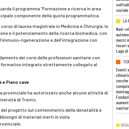
solitudi
riguarda il programma “Formazione e ricerca in area
sociale
rincipale componente della quota programmatica.
LA
 corso di laurea magistrale in Medicina e Chirurgia, lo
Navi «v
zione e il potenziamento della ricerca biomedica, con
automob
mezzi mi
ll’immuno-rigenerazione e dell’integrazione con
tesori 
Lago di
idamento dei corsi delle professioni sanitarie con
TE
lo formativo integrato strettamente collegato al
Eventi 
climati
zecche
à e Piano cave
conquis
montag
ta provinciale ha autorizzato anche alcune attività di
Fondazi
iversità di Trento.
aumento
sanitar
 del progetto sul contenimento della denatalità e
bbisogni di materiali inerti in vista
rovinciale.