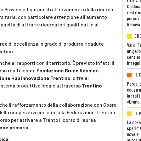
ritrovat
Caldona
alla Provincia figurano il rafforzamento della ricerca
restitui
rsitaria, con particolare attenzione all’aumento
perso d
Genova
apacità di attrarre ricercatori qualificati e al
CR
 aree di eccellenza in grado di produrre ricadute
Val di 
un gall
ntino.
sentier
e ai rapporti con il territorio. È previsto infatti il
insegui
 con realtà come
Fondazione Bruno Kessler
,
IL 
ione Hub Innovazione Trentino
, oltre al
Perde lo
sistema produttivo locale attraverso
Trentino
causa a
la fratt
«Erano 
anche il rafforzamento della collaborazione con Opera
dello cooperativo insieme alla Federazione Trentina
IL 
orso per attivare a Trento il corso di laurea
La co-a
one primaria
.
sperime
nove al
dica
autosuf