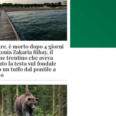
re, è morto dopo 4 giorni
gonia Zakaria Rihay, il
ne trentino che aveva
uto la testa sul fondale
 un tuffo dal pontile a
lo