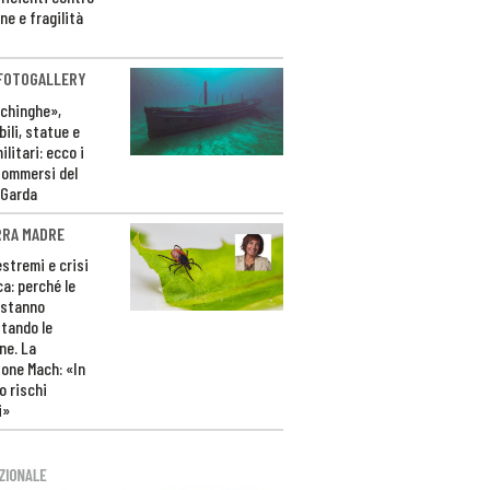
ne e fragilità
 FOTOGALLERY
ichinghe»,
ili, statue e
litari: ecco i
sommersi del
 Garda
RRA MADRE
estremi e crisi
ca: perché le
 stanno
tando le
ne. La
one Mach: «In
 rischi
i»