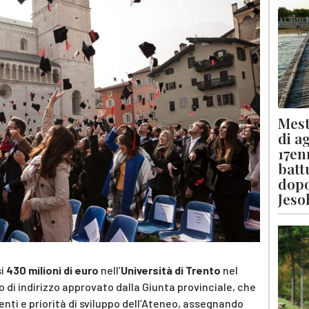
Mest
di a
17en
batt
dopo
Jeso
si
430 milioni di euro
nell’
Università di Trento
nel
 di indirizzo approvato dalla Giunta provinciale, che
enti e priorità di sviluppo dell’Ateneo, assegnando