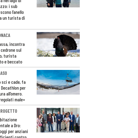
a nel lago di
zzo: i sub
scono l’anello
a un turista di
ONACA
Fassa, incontra
o cedrone sul
o, turista
to e beccato
CASO
 sci e cade, fa
 Decathlon per
ura all’omero.
regolati male»
PROGETTO
bitazione
ntale a Dro:
loggi per anziani
ficienti contro