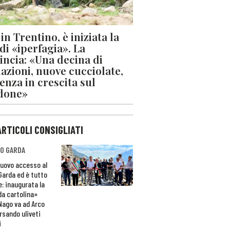
in Trentino, è iniziata la
 di «iperfagia». La
incia: «Una decina di
azioni, nuove cucciolate,
enza in crescita sul
done»
ARTICOLI CONSIGLIATI
O GARDA
nuovo accesso al
 Garda ed è tutto
e: inaugurata la
da cartolina»
Nago va ad Arco
rsando uliveti
i