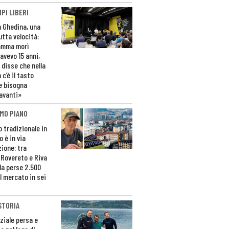
PI LIBERI
n Ghedina, una
utta velocità:
amma morì
avevo 15 anni,
 disse che nella
 c’è il tasto
e bisogna
avanti»
MO PIANO
o tradizionale in
 è in via
zione: tra
 Rovereto e Riva
da perse 2.500
l mercato in sei
STORIA
ziale persa e