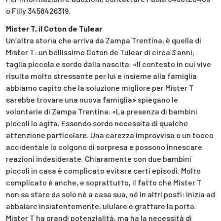
o Filly 3458426319.
Mister T, il Coton de Tulear
Un’altra storia che arriva da Zampa Trentina, è quella di
Mister T: un bellissimo Coton de Tulear di circa 3 anni,
taglia piccola e sordo dalla nascita. «Il contesto in cui vive
risulta molto stressante per lui e insieme alla famiglia
abbiamo capito che la soluzione migliore per Mister T
sarebbe trovare una nuova famiglia» spiegano le
volontarie di Zampa Trentina. «La presenza di bambini
piccoli lo agita. Essendo sordo necessita di qualche
attenzione particolare. Una carezza improvvisa o un tocco
accidentale lo colgono di sorpresa e possono innescare
reazioni indesiderate. Chiaramente con due bambini
piccoli in casa è complicato evitare certi episodi. Molto
complicato è anche, e soprattutto, il fatto che Mister T
non sa stare da solo né a casa sua, né in altri posti: inizia ad
abbaiare insistentemente, ululare e grattare la porta.
Mister T ha grandi potenzialità, ma ha la necessità di