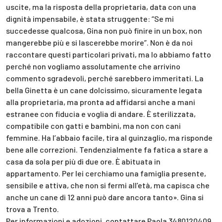
uscite, ma la risposta della proprietaria, data con una
dignità impensabile, è stata struggente: “Se mi
succedesse qualcosa, Gina non può finire in un box, non
mangerebbe più e si lascerebbe morire”. Non è da noi
raccontare questi particolari privati, ma lo abbiamo fatto
perché non vogliamo assolutamente che arrivino
commento sgradevoli, perché sarebbero immeritati. La
bella Ginetta è un cane dolcissimo, sicuramente legata
alla proprietaria, ma pronta ad affidarsi anche a mani
estranee con fiducia e voglia di andare. È sterilizzata,
compatibile con gatti e bambini, ma non con cani
femmine. Ha l’abbaio facile, tira al guinzaglio, ma risponde
bene alle correzioni. Tendenzialmente fa fatica a stare a
casa da sola per più di due ore. È abituata in
appartamento. Per lei cerchiamo una famiglia presente,
sensibile e attiva, che non si fermi all’età, ma capisca che
anche un cane di 12 anni può dare ancora tanto». Gina si
trova a Trento.
Per informazioni e adozioni, contattare Paola 3480120409