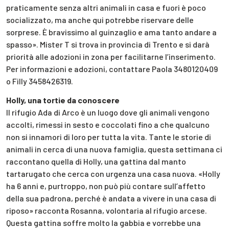
praticamente senza altri animali in casa e fuori è poco
socializzato, ma anche qui potrebbe riservare delle
sorprese. È bravissimo al guinzaglio e ama tanto andare a
spasso». Mister T si trova in provincia di Trento e si darà
priorità alle adozioni in zona per facilitarne l’inserimento.
Per informazioni e adozioni, contattare Paola 3480120409
o Filly 3458426319.
Holly, una tortie da conoscere
Il rifugio Ada di Arco è un luogo dove gli animali vengono
accolti, rimessi in sesto e coccolati fino a che qualcuno
non si innamori di loro per tutta la vita. Tante le storie di
animali in cerca di una nuova famiglia, questa settimana ci
raccontano quella di Holly, una gattina dal manto
tartarugato che cerca con urgenza una casa nuova. «Holly
ha 6 anni e, purtroppo, non può più contare sull’affetto
della sua padrona, perché è andata a vivere in una casa di
riposo» racconta Rosanna, volontaria al rifugio arcese.
Questa gattina soffre molto la gabbia e vorrebbe una