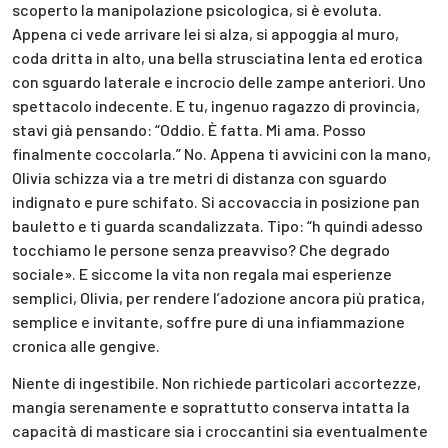
scoperto la manipolazione psicologica, si è evoluta.
Appena ci vede arrivare lei si alza, si appoggia al muro,
coda dritta in alto, una bella strusciatina lenta ed erotica
con sguardo laterale e incrocio delle zampe anteriori. Uno
spettacolo indecente. E tu, ingenuo ragazzo di provincia,
stavi già pensando: “Oddio. È fatta. Mi ama. Posso
finalmente coccolarla.” No. Appena ti avvicini con la mano,
Olivia schizza via a tre metri di distanza con sguardo
indignato e pure schifato. Si accovaccia in posizione pan
bauletto e ti guarda scandalizzata. Tipo: “h quindi adesso
tocchiamo le persone senza preavviso? Che degrado
sociale». E siccome la vita non regala mai esperienze
semplici, Olivia, per rendere l’adozione ancora più pratica,
semplice e invitante, soffre pure di una infiammazione
cronica alle gengive.
Niente di ingestibile. Non richiede particolari accortezze,
mangia serenamente e soprattutto conserva intatta la
capacità di masticare sia i croccantini sia eventualmente