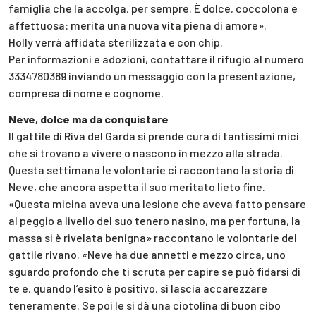
famiglia che la accolga, per sempre. È dolce, coccolona e
affettuosa: merita una nuova vita piena di amore».
Holly verrà affidata sterilizzata e con chip.
Per informazioni e adozioni, contattare il rifugio al numero
3334780389 inviando un messaggio con la presentazione,
compresa di nome e cognome.
Neve, dolce ma da conquistare
Il gattile di Riva del Garda si prende cura di tantissimi mici
che si trovano a vivere o nascono in mezzo alla strada.
Questa settimana le volontarie ci raccontano la storia di
Neve, che ancora aspetta il suo meritato lieto fine.
«Questa micina aveva una lesione che aveva fatto pensare
al peggio a livello del suo tenero nasino, ma per fortuna, la
massa si è rivelata benigna» raccontano le volontarie del
gattile rivano. «Neve ha due annetti e mezzo circa, uno
sguardo profondo che ti scruta per capire se può fidarsi di
te e, quando l’esito è positivo, si lascia accarezzare
teneramente. Se poi le si dà una ciotolina di buon cibo