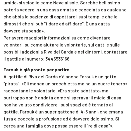
umido, si scioglie come Neve al sole. Sarebbe bellissimo
poterla vedere in una casa amata e coccolata da qualcuno
che abbia la pazienza di aspettare i suoi tempi e che le
dimostri che si può “fidare ed affidare”. È una gatta
davvero stupenda».
Per avere maggiori informazioni su come diventare
volontari, su come aiutare le volontarie, sui gatti e sulle
possibili adozioni a Riva del Garda e nei dintorni, contattare
il gattile al numero: 3446536166‬
Farouk è già pronto per partire
Al gattile di Riva del Garda c’è anche Farouk è un gatto
“pirata”. «Gli manca un orecchietta ma ha un cuore tenero»
raccontano le volontarie. «Era stato adottato, ma
purtroppo non è andata come si sperava: il micio di casa
non ha voluto condividere i suoi spazi ed è tornato al
gattile. Farouk è un super gattone di 4-5 anni, che emana
fusa e coccole a profusione ed è davvero dolcissimo. Si
cerca una famiglia dove possa essere il “re di casa”».