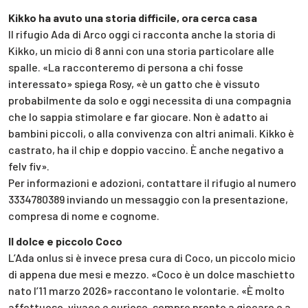
Kikko ha avuto una storia difficile, ora cerca casa
Il rifugio Ada di Arco oggi ci racconta anche la storia di
Kikko, un micio di 8 anni con una storia particolare alle
spalle. «La racconteremo di persona a chi fosse
interessato» spiega Rosy, «è un gatto che è vissuto
probabilmente da solo e oggi necessita di una compagnia
che lo sappia stimolare e far giocare. Non è adatto ai
bambini piccoli, o alla convivenza con altri animali. Kikko è
castrato, ha il chip e doppio vaccino. È anche negativo a
felv fiv».
Per informazioni e adozioni, contattare il rifugio al numero
3334780389 inviando un messaggio con la presentazione,
compresa di nome e cognome.
Il dolce e piccolo Coco
L’Ada onlus si è invece presa cura di Coco, un piccolo micio
di appena due mesi e mezzo. «Coco è un dolce maschietto
nato l’11 marzo 2026» raccontano le volontarie. «È molto
affettuoso, vivace e curioso, sempre pronto a giocare e a