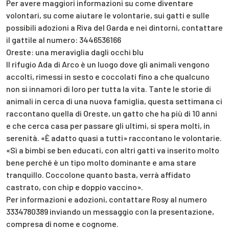
Per avere maggiori informazioni su come diventare
volontari, su come aiutare le volontarie, sui gatti e sulle
possibili adozioni a Riva del Garda e nei dintorni, contattare
il gattile al numero: 3446536166‬
Oreste: una meraviglia dagli occhi blu
Il rifugio Ada di Arco è un luogo dove gli animali vengono
accolti, rimessi in sesto e coccolati fino a che qualcuno
non si innamori di loro per tutta la vita. Tante le storie di
animali in cerca di una nuova famiglia, questa settimana ci
raccontano quella di Oreste, un gatto che ha più di 10 anni
e che cerca casa per passare gli ultimi, si spera molti, in
serenità. «È adatto quasi a tutti» raccontano le volontarie.
«Sì a bimbi se ben educati, con altri gatti va inserito molto
bene perché è un tipo molto dominante e ama stare
tranquillo. Coccolone quanto basta, verrà affidato
castrato, con chip e doppio vaccino».
Per informazioni e adozioni, contattare Rosy al numero
3334780389 inviando un messaggio con la presentazione,
compresa di nome e cognome.