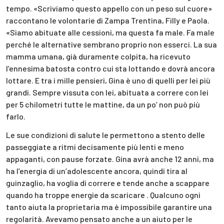
tempo. «Scriviamo questo appello con un peso sul cuore»
raccontano le volontarie di Zampa Trentina, Filly e Paola.
«Siamo abituate alle cessioni, ma questa fa male. Fa male
perché le alternative sembrano proprio non esserci. La sua
mamma umana, già duramente colpita, ha ricevuto
l’ennesima batosta contro cui sta lottando e dovrà ancora
lottare. E tra i mille pensieri, Gina è uno di quelli per lei più
grandi. Sempre vissuta con lei, abituata a correre con lei
per 5 chilometri tutte le mattine, da un po’ non può più
farlo.
Le sue condizioni di salute le permettono a stento delle
passeggiate a ritmi decisamente più lenti e meno
appaganti, con pause forzate. Gina avrà anche 12 anni, ma
ha l’energia di un’adolescente ancora, quindi tira al
guinzaglio, ha voglia di correre e tende anche a scappare
quando ha troppe energie da scaricare . Qualcuno ogni
tanto aiuta la proprietaria ma è impossibile garantire una
regolarità. Avevamo pensato anche a un aiuto per le