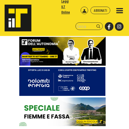
Leggi
ILT
ABBONATI
Online