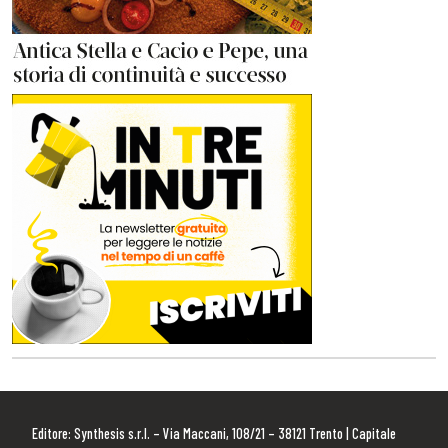
Editore: Synthesis s.r.l. – Via Maccani, 108/21 – 38121 Trento | Capitale