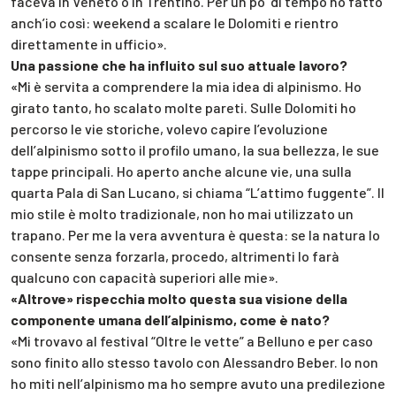
faceva in Veneto o in Trentino. Per un po’ di tempo ho fatto
anch’io così: weekend a scalare le Dolomiti e rientro
direttamente in ufficio».
Una passione che ha influito sul suo attuale lavoro?
«Mi è servita a comprendere la mia idea di alpinismo. Ho
girato tanto, ho scalato molte pareti. Sulle Dolomiti ho
percorso le vie storiche, volevo capire l’evoluzione
dell’alpinismo sotto il profilo umano, la sua bellezza, le sue
tappe principali. Ho aperto anche alcune vie, una sulla
quarta Pala di San Lucano, si chiama “L’attimo fuggente”. Il
mio stile è molto tradizionale, non ho mai utilizzato un
trapano. Per me la vera avventura è questa: se la natura lo
consente senza forzarla, procedo, altrimenti lo farà
qualcuno con capacità superiori alle mie».
«Altrove» rispecchia molto questa sua visione della
componente umana dell’alpinismo, come è nato?
«Mi trovavo al festival “Oltre le vette” a Belluno e per caso
sono finito allo stesso tavolo con Alessandro Beber. Io non
ho miti nell’alpinismo ma ho sempre avuto una predilezione