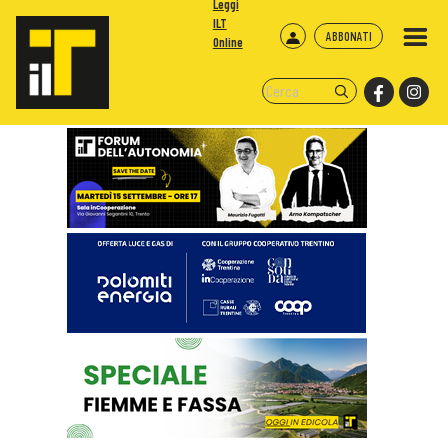
Leggi
ILT
ABBONATI
Online