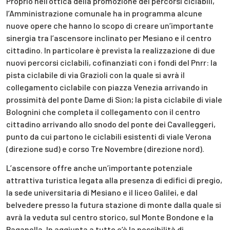
Proprio nell’ottica della promozione dei percorsi ciclabili,
l’Amministrazione comunale ha in programma alcune
nuove opere che hanno lo scopo di creare un’importante
sinergia tra l’ascensore inclinato per Mesiano e il centro
cittadino. In particolare è prevista la realizzazione di due
nuovi percorsi ciclabili, cofinanziati con i fondi del Pnrr: la
pista ciclabile di via Grazioli con la quale si avrà il
collegamento ciclabile con piazza Venezia arrivando in
prossimità del ponte Dame di Sion; la pista ciclabile di viale
Bolognini che completa il collegamento con il centro
cittadino arrivando allo snodo del ponte dei Cavalleggeri,
punto da cui partono le ciclabili esistenti di viale Verona
(direzione sud) e corso Tre Novembre (direzione nord).
L’ascensore offre anche un’importante potenziale
attrattiva turistica legata alla presenza di edifici di pregio,
la sede universitaria di Mesiano e il liceo Galilei, e dal
belvedere presso la futura stazione di monte dalla quale si
avrà la veduta sul centro storico, sul Monte Bondone e la
Paganella. In aggiunta a tutto c’è la possibilità di