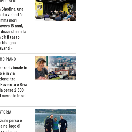
PI LIBERI
n Ghedina, una
utta velocità:
amma morì
avevo 15 anni,
 disse che nella
 c’è il tasto
e bisogna
avanti»
MO PIANO
o tradizionale in
 è in via
zione: tra
 Rovereto e Riva
da perse 2.500
l mercato in sei
STORIA
ziale persa e
a nel lago di
zzo: i sub