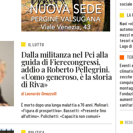
sociale
LA
Navi «v
automob
mezzi mi
tesori 
IL LUTTO
Lago di
Dalla militanza nel Pci alla
TE
guida di Fierecongressi,
Eventi 
addio a Roberto Pellegrini.
climati
«Uomo generoso, è la storia
zecche
di Riva»
conquis
montag
di Leonardo Omezzolli
Fondazi
aumento
È morto dopo una lunga malattia a 76 anni. Molinari:
sanitar
«Figura di prospettiva». Bassetti: «Presente fino
all'ultimo». Polichetti: «Capacità non comuni»
POLITICA