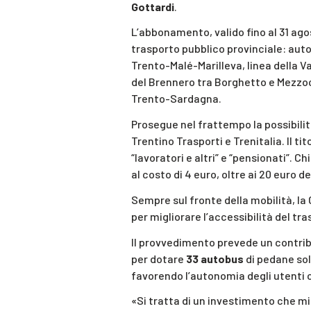
Gottardi
.
L’abbonamento, valido fino al 31 agos
trasporto pubblico provinciale: autob
Trento-Malé-Marilleva, linea della V
del Brennero tra Borghetto e Mezzoco
Trento-Sardagna.
Prosegue nel frattempo la possibilità 
Trentino Trasporti e Trenitalia. Il t
“lavoratori e altri” e “pensionati”. 
al costo di 4 euro, oltre ai 20 euro 
Sempre sul fronte della mobilità, la
per migliorare l’accessibilità del tr
Il provvedimento prevede un contri
per dotare
33 autobus
di pedane sol
favorendo l’autonomia degli utenti c
«Si tratta di un investimento che mig