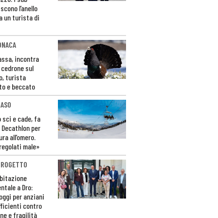
scono l’anello
a un turista di
ONACA
Fassa, incontra
o cedrone sul
o, turista
to e beccato
CASO
 sci e cade, fa
 Decathlon per
ura all’omero.
regolati male»
PROGETTO
bitazione
ntale a Dro:
loggi per anziani
ficienti contro
ne e fragilità