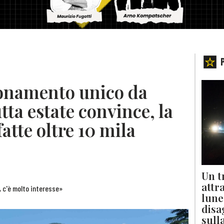
bonamento unico da
tta estate convince, la
atte oltre 10 mila
Un t
attr
, c'è molto interesse»
lune
disa
sull