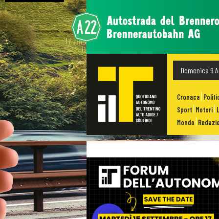
Domenica 9 A
Cronaca
Politi
Sport
Motori
Mondo
Redazio