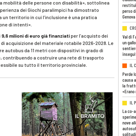
a mobilità delle persone con disabilità», sottolinea
restitui
sperienza dei Giochi paralimpici ha dimostrato
perso d
Genova
un territorio in cui l’inclusione è una pratica
ne di intenti».
CR
i
9,6 milioni di euro già finanziati
per l’acquisto dei
Val di 
un gall
e di acquisizione del materiale rotabile 2026-2028. Le
sentier
e autobus da 11 metri con dispositivi in grado di
insegui
, contribuendo a costruire una rete di trasporto
sibile su tutto il territorio provinciale.
IL 
Perde lo
causa a
la fratt
«Erano 
IL 
La co-a
sperime
nove al
autosuf
solitudi