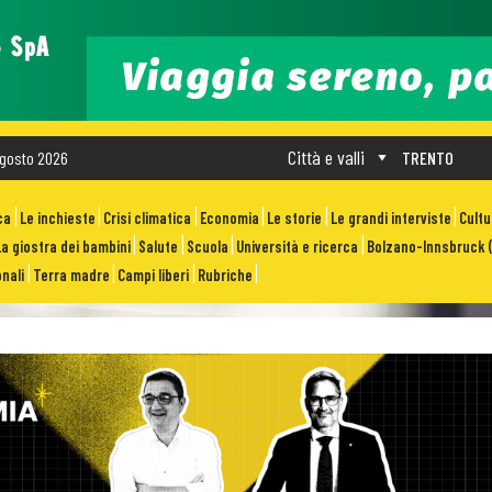
Città e valli
gosto 2026
TRENTO
ca
Le inchieste
Crisi climatica
Economia
Le storie
Le grandi interviste
Cult
La giostra dei bambini
Salute
Scuola
Università e ricerca
Bolzano-Innsbruck (
nali
Terra madre
Campi liberi
Rubriche