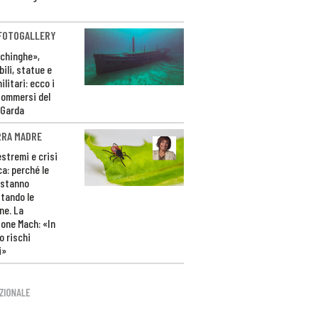
 FOTOGALLERY
ichinghe»,
ili, statue e
litari: ecco i
sommersi del
 Garda
RRA MADRE
estremi e crisi
ca: perché le
 stanno
tando le
ne. La
one Mach: «In
 rischi
i»