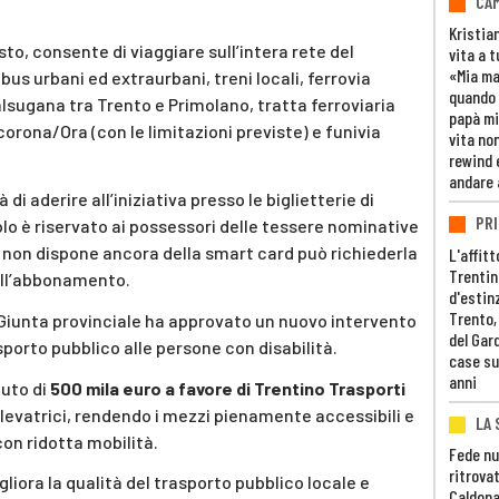
CAM
Kristia
to, consente di viaggiare sull’intera rete del
vita a t
«Mia m
us urbani ed extraurbani, treni locali, ferrovia
quando 
alsugana tra Trento e Primolano, tratta ferroviaria
papà mi
rona/Ora (con le limitazioni previste) e funivia
vita non
rewind 
andare 
di aderire all’iniziativa presso le biglietterie di
PRI
itolo è riservato ai possessori delle tessere nominative
Chi non dispone ancora della smart card può richiederla
L'affitt
Trentino
dell’abbonamento.
d'estin
Trento,
 Giunta provinciale ha approvato un nuovo intervento
del Gar
asporto pubblico alle persone con disabilità.
case su
anni
buto di
500 mila euro a favore di Trentino Trasporti
levatrici, rendendo i mezzi pienamente accessibili e
LA 
on ridotta mobilità.
Fede nu
ritrovat
liora la qualità del trasporto pubblico locale e
Caldona