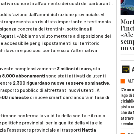
rnativa concreta all’aumento dei costi dei carburanti.
oddisfazione dall’amministrazione provinciale. «Il
Mort
ni rappresenta un risultato importante e testimonia
l'in
genza concreta dei trentini», sottolinea il
«Ale
Fugatti
. «Abbiamo voluto mettere a disposizione dei
semp
e accessibile per gli spostamenti sul territorio
un v
 chi lavora e può così contare su un’alternativa
ia investe complessivamente
3 milioni di euro
, sta
a
8.000 abbonamenti
sono stati attivati da utenti
ALT
mentre
2.300 riguardano nuove tessere nominative
,
C'è un 
rasporto pubblico di altrettanti nuovi utenti. A
lago di
 400 richieste
di nuove smart card ancora in fase di
ciclabil
pista «
che da 
timane conferma la validità della scelta e il ruolo
attrave
politiche provinciali per la qualità della vita e la
secolar
zia l’assessore provinciale ai trasporti
Mattia