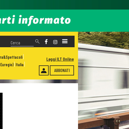
ura&Spettacoli
Leggi ILT Online
Euregio)
Italia
ABBONATI