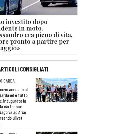
o investito dopo
cidente in moto.
ssandro era pieno di vita,
re pronto a partire per
iaggio»
ARTICOLI CONSIGLIATI
O GARDA
nuovo accesso al
 Garda ed è tutto
e: inaugurata la
da cartolina»
Nago va ad Arco
rsando uliveti
i