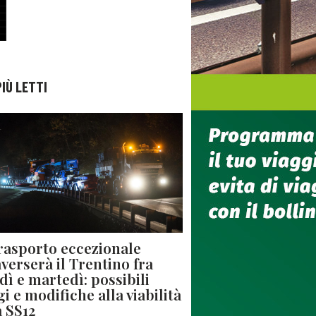
PIÙ LETTI
rasporto eccezionale
averserà il Trentino fra
dì e martedì: possibili
gi e modifiche alla viabilità
a SS12