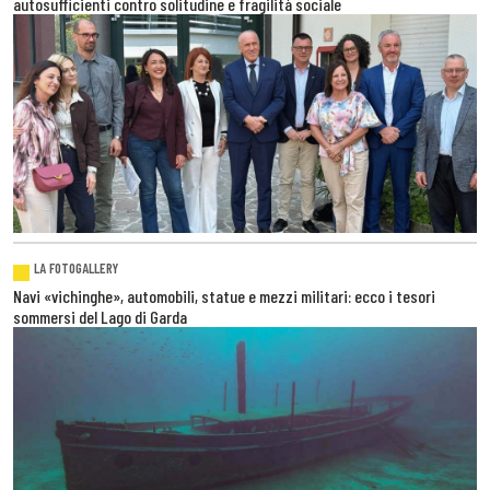
autosufficienti contro solitudine e fragilità sociale
LA FOTOGALLERY
Navi «vichinghe», automobili, statue e mezzi militari: ecco i tesori
sommersi del Lago di Garda