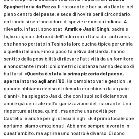
Spaghetteria da Pezza
. Il ristorante e bar su via Dante, nel
pieno centro del paese, è sede di novità per il circondario:
entrando si sentono odore di spezie e musica indiana. A
rilevarlo, infatti, sono stati
Amrik e Jaski Singh
, padre e
figlio originari del nord dell’India ma in Italia da tanti anni,
che hanno portato in Tesino la loro cucina tipica per unirla
a quella italiana. Fino a poco fa a Riva del Garda, hanno
sentito della possibilità di rilevare l’attività da un fornitore,
e nonostante i molti chilometri di distanza hanno deciso di
buttarsi: «
Questa è stata la prima pizzeria del paese,
aperta intorno agli anni ’80
. Ha cambiato varie gestioni, e
quando abbiamo deciso di rilevarla era chiusa da un paio
d’anni», ha spiegato Jaski, che con i suoi soli diciannove
anni è già centrale nell’organizzazione del ristorante. Una
riapertura attesa, quindi, ma anche una novità per
Castello, e anche per gli stessi Singh: «È il primo locale che
apriamo, siamo emozionati. Abbiamo sempre lavorato in
quest’ambito, ma aprirne uno nostro è diverso. Ci sono