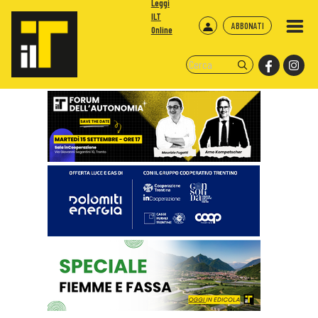
Leggi
ILT
ABBONATI
Online