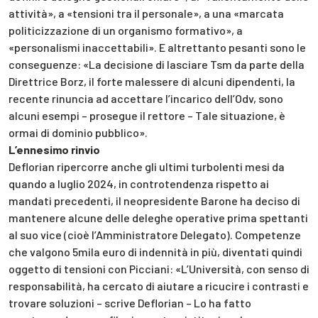
attività», a «tensioni tra il personale», a una «marcata
politicizzazione di un organismo formativo», a
«personalismi inaccettabili». E altrettanto pesanti sono le
conseguenze: «La decisione di lasciare Tsm da parte della
Direttrice Borz, il forte malessere di alcuni dipendenti, la
recente rinuncia ad accettare l’incarico dell’Odv, sono
alcuni esempi – prosegue il rettore – Tale situazione, è
ormai di dominio pubblico».
L’ennesimo rinvio
Deflorian ripercorre anche gli ultimi turbolenti mesi da
quando a luglio 2024, in controtendenza rispetto ai
mandati precedenti, il neopresidente Barone ha deciso di
mantenere alcune delle deleghe operative prima spettanti
al suo vice (cioè l’Amministratore Delegato). Competenze
che valgono 5mila euro di indennità in più, diventati quindi
oggetto di tensioni con Picciani: «L’Università, con senso di
responsabilità, ha cercato di aiutare a ricucire i contrasti e
trovare soluzioni – scrive Deflorian – Lo ha fatto