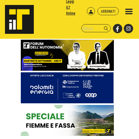
Leggi
ILT
ABBONATI
Online