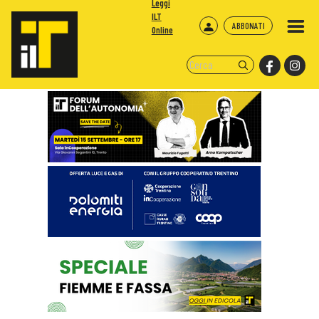
Leggi
ILT
ABBONATI
Online