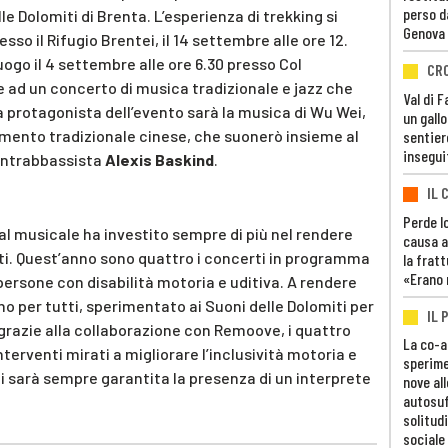
perso d
le Dolomiti di Brenta. L’esperienza di trekking si
Genova
o il Rifugio Brentei, il 14 settembre alle ore 12.
uogo il 4 settembre alle ore 6.30 presso Col
CR
e ad un concerto di musica tradizionale e jazz che
Val di 
 protagonista dell’evento sarà la musica di Wu Wei,
un gall
rumento tradizionale cinese, che suonerò insieme al
sentier
insegui
contrabbassista
Alexis Baskind
.
IL 
Perde lo
ival musicale ha investito sempre di più nel rendere
causa a
ti. Quest’anno sono quattro i concerti in programma
la fratt
«Erano 
ersone con disabilità motoria e uditiva. A rendere
no per tutti, sperimentato ai Suoni delle Dolomiti per
IL 
 grazie alla collaborazione con Remoove, i quattro
La co-a
terventi mirati a migliorare l’inclusività motoria e
sperime
ti sarà sempre garantita la presenza di un interprete
nove al
autosuf
solitudi
sociale