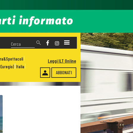
ura&Spettacoli
Leggi ILT Online
Euregio)
Italia
ABBONATI