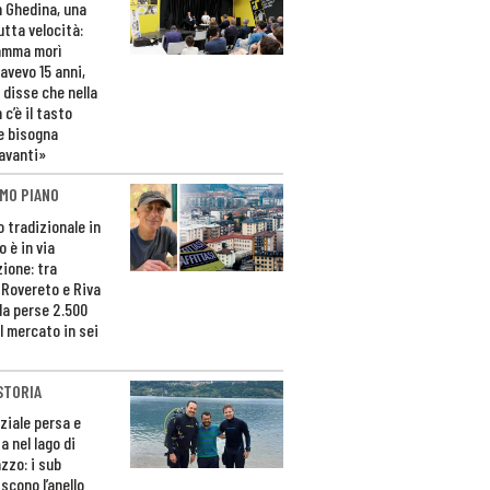
n Ghedina, una
utta velocità:
amma morì
avevo 15 anni,
 disse che nella
 c’è il tasto
e bisogna
avanti»
MO PIANO
o tradizionale in
 è in via
zione: tra
 Rovereto e Riva
da perse 2.500
l mercato in sei
STORIA
ziale persa e
a nel lago di
zzo: i sub
scono l’anello