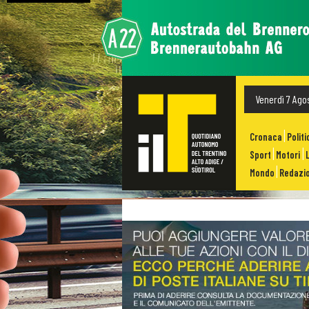
Venerdì 7 Ago
Cronaca
Politi
Sport
Motori
Mondo
Redazio