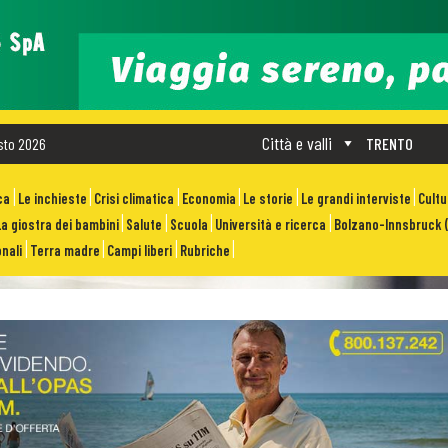
Città e valli
sto 2026
TRENTO
ca
Le inchieste
Crisi climatica
Economia
Le storie
Le grandi interviste
Cult
La giostra dei bambini
Salute
Scuola
Università e ricerca
Bolzano-Innsbruck (
nali
Terra madre
Campi liberi
Rubriche