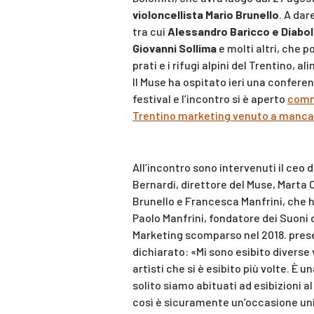
violoncellista Mario Brunello
. A dar
tra cui
Alessandro Baricco e Diabolu
Giovanni Sollima
e molti altri, che p
prati e i rifugi alpini del Trentino, 
Il Muse ha ospitato ieri una confer
festival e l’incontro si è aperto
comm
Trentino marketing venuto a mancar
All’incontro sono intervenuti il ceo
Bernardi, direttore del Muse, Marta 
Brunello e Francesca Manfrini, che h
Paolo Manfrini, fondatore dei Suoni d
Marketing scomparso nel 2018. pres
dichiarato: «Mi sono esibito diverse 
artisti che si è esibito più volte. È
solito siamo abituati ad esibizioni al
così è sicuramente un’occasione un