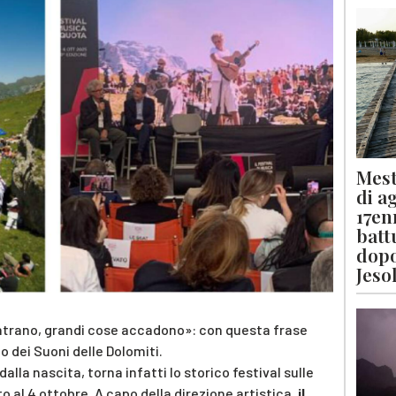
Mest
di a
17en
batt
dopo
Jeso
trano, grandi cose accadono»: con questa frase
o dei Suoni delle Dolomiti.
alla nascita, torna infatti lo storico festival sulle
o al 4 ottobre. A capo della direzione artistica,
il