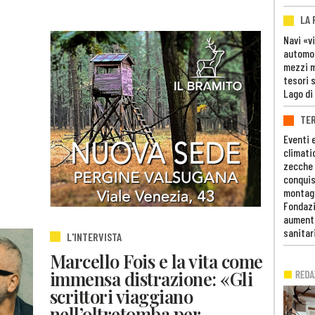
LA
Navi «v
automob
mezzi mi
tesori 
Lago di
TE
Eventi 
climati
zecche
conquis
montag
Fondazi
aumento
sanitar
L'INTERVISTA
Marcello Fois e la vita come
immensa distrazione: «Gli
scrittori viaggiano
nell’oltretomba per