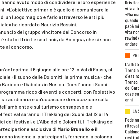
za hanno avuto modo di condividere le loro esperienze
Kristia
vita a t
anni. «L’obiettivo primario è quello di comunicare la
«Mia m
a di un luogo magico e farlo attraverso le arti più
quando 
niale» ha ricordato Maurizio Rossini.
papà mi
nnuncio del gruppo vincitore del Concorso in
vita non
rewind 
è stato il trio Le scat noir, da Bologna, che si sono
andare 
ate al concorso.
PRI
L'affitt
n’anteprima il 6 giugno alle ore 12 in Val di Fassa, al
Trentino
d'estin
ciale «Il suono delle Dolomiti, la prima musica» che
Trento,
Baricco e Diabolus in Musica. Quest’anno i Suoni
del Gar
programma ricco di eventi e concerti, con l’obiettivo
case su
a straordinaria e un’occasione di educazione sulla
anni
 dell’ambiente e sul turismo consapevole e
LA 
l festival saranno il Trekking dei Suoni dal 12 al 14
Fede nu
i del festival, e L’Alba delle Dolomiti. Il Trekking dei
ritrovat
rtecipazione esclusiva di
Mario Brunello e il
Caldona
anno insieme ai partecipanti, fornendo la colonna
restitui