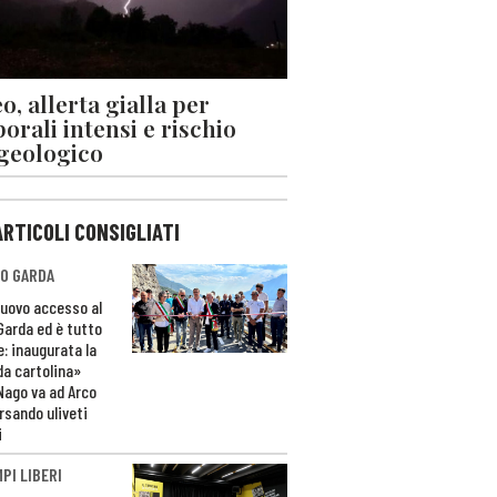
o, allerta gialla per
orali intensi e rischio
geologico
ARTICOLI CONSIGLIATI
O GARDA
nuovo accesso al
 Garda ed è tutto
e: inaugurata la
da cartolina»
Nago va ad Arco
rsando uliveti
i
PI LIBERI