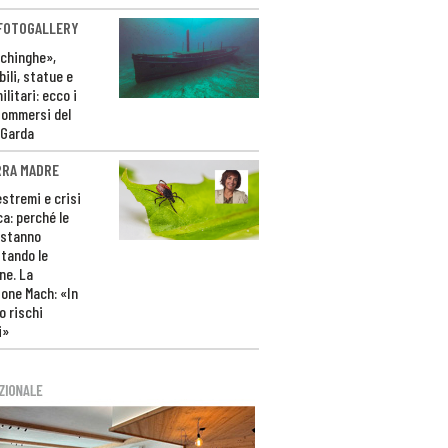
 FOTOGALLERY
ichinghe»,
ili, statue e
litari: ecco i
sommersi del
 Garda
RRA MADRE
estremi e crisi
ca: perché le
 stanno
tando le
ne. La
one Mach: «In
 rischi
i»