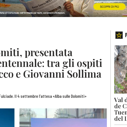
miti, presentata
entennale: tra gli ospiti
cco e Giovanni Sollima
o Fulciade. Il 4 settembre l'attesa «Alba sulle Dolomiti»
Val 
de C
Tuen
del 