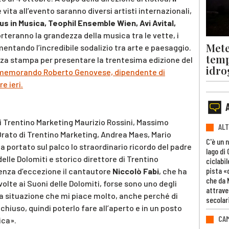
e vita all’evento saranno diversi artisti internazionali,
s in Musica, Teophil Ensemble Wien, Avi Avital,
orteranno la grandezza della musica tra le vette, i
Mete
alimentando l’incredibile sodalizio tra arte e paesaggio.
temp
enza stampa per presentare la trentesima edizione del
idro
emorando Roberto Genovese, dipendente di
e ieri.
 di Trentino Marketing Maurizio Rossini, Massimo
ALT
Orato di Trentino Marketing, Andrea Maes, Mario
C'è un 
a portato sul palco lo straordinario ricordo del padre
lago di
elle Dolomiti e storico direttore di Trentino
ciclabil
pista «
enza d’eccezione il cantautore
Niccolò Fabi
, che ha
che da 
volte ai Suoni delle Dolomiti, forse sono uno degli
attrave
 una situazione che mi piace molto, anche perché di
secolar
 chiuso, quindi poterlo fare all’aperto e in un posto
CAM
ica».