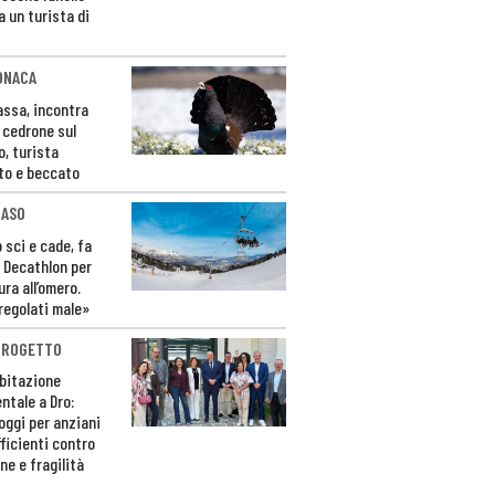
a un turista di
ONACA
Fassa, incontra
o cedrone sul
o, turista
to e beccato
CASO
 sci e cade, fa
 Decathlon per
ura all’omero.
regolati male»
PROGETTO
bitazione
ntale a Dro:
loggi per anziani
ficienti contro
ne e fragilità