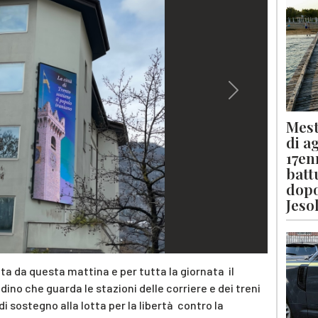
Next
Mest
di a
17en
batt
dopo
Jeso
nta da questa mattina e per tutta la giornata il
adino che guarda le stazioni delle corriere e dei treni
i sostegno alla lotta per la libertà contro la