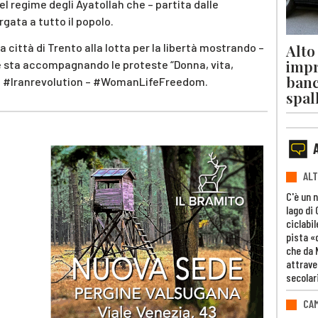
el regime degli Ayatollah che – partita dalle
rgata a tutto il popolo.
Alto
a città di Trento alla lotta per la libertà mostrando –
impr
he sta accompagnando le proteste “Donna, vita,
banc
 – #Iranrevolution – #WomanLifeFreedom.
spal
ALT
C'è un 
lago di
ciclabil
pista «
che da 
attrave
secolar
CAM