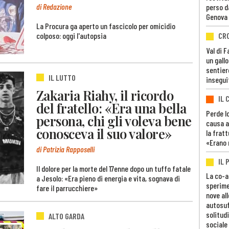
di Redazione
perso d
Genova
La Procura ga aperto un fascicolo per omicidio
colposo: oggi l'autopsia
CR
Val di 
un gall
sentier
IL LUTTO
insegui
Zakaria Riahy, il ricordo
IL 
del fratello: «Era una bella
Perde lo
persona, chi gli voleva bene
causa a
conosceva il suo valore»
la fratt
«Erano 
di Patrizia Rapposelli
IL 
Il dolore per la morte del 17enne dopo un tuffo fatale
La co-a
a Jesolo: «Era pieno di energia e vita, sognava di
sperime
fare il parrucchiere»
nove al
autosuf
solitudi
ALTO GARDA
sociale