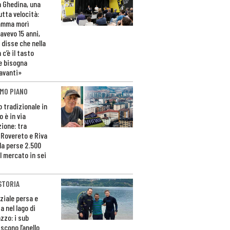
n Ghedina, una
utta velocità:
amma morì
avevo 15 anni,
 disse che nella
 c’è il tasto
e bisogna
avanti»
MO PIANO
o tradizionale in
 è in via
zione: tra
 Rovereto e Riva
da perse 2.500
l mercato in sei
STORIA
ziale persa e
a nel lago di
zzo: i sub
scono l’anello