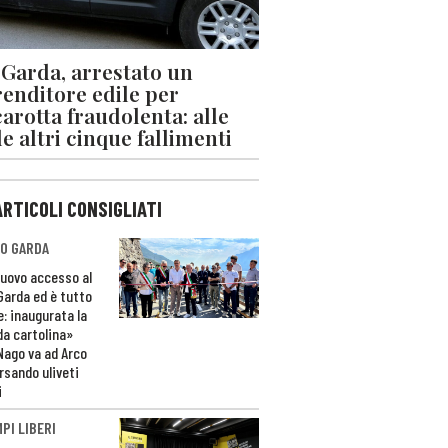
 Garda, arrestato un
enditore edile per
arotta fraudolenta: alle
le altri cinque fallimenti
ARTICOLI CONSIGLIATI
O GARDA
nuovo accesso al
 Garda ed è tutto
e: inaugurata la
da cartolina»
Nago va ad Arco
rsando uliveti
i
PI LIBERI