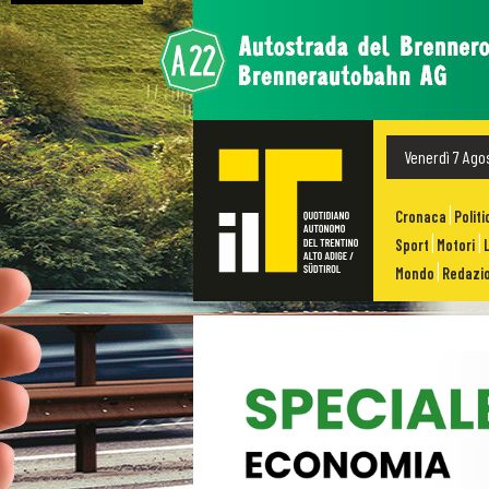
Venerdì 7 Ago
Cronaca
Politi
Sport
Motori
Mondo
Redazio