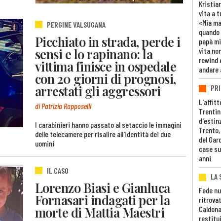
Kristia
vita a t
«Mia m
PERGINE VALSUGANA
quando 
Picchiato in strada, perde i
papà mi
sensi e lo rapinano: la
vita non
rewind 
vittima finisce in ospedale
andare 
con 20 giorni di prognosi,
arrestati gli aggressori
PRI
L'affitt
di Patrizia Rapposelli
Trentino
d'estin
I carabinieri hanno passato al setaccio le immagini
Trento,
delle telecamere per risalire all'identità dei due
del Gar
uomini
case su
anni
IL CASO
LA 
Lorenzo Biasi e Gianluca
Fede nu
Fornasari indagati per la
ritrovat
morte di Mattia Maestri
Caldona
restitui