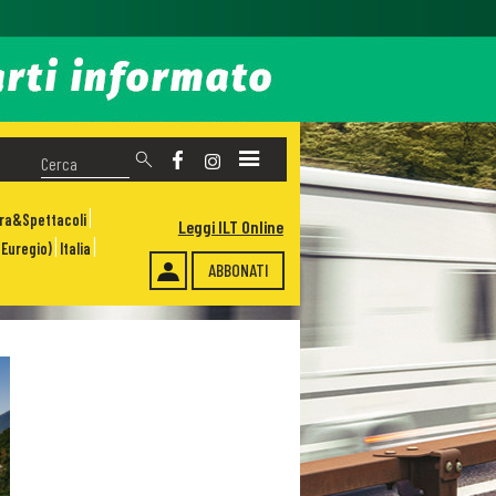
ura&Spettacoli
Leggi ILT Online
Euregio)
Italia
ABBONATI