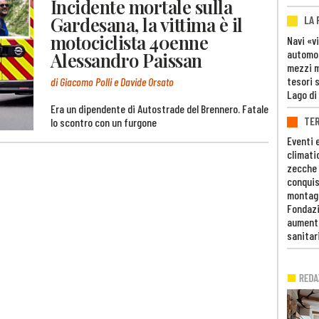
Incidente mortale sulla
Gardesana, la vittima è il
LA
motociclista 40enne
Navi «v
automob
Alessandro Paissan
mezzi mi
tesori 
di Giacomo Polli e Davide Orsato
Lago di
Era un dipendente di Autostrade del Brennero. Fatale
TE
lo scontro con un furgone
Eventi 
climati
zecche
conquis
montag
Fondazi
aumento
sanitar