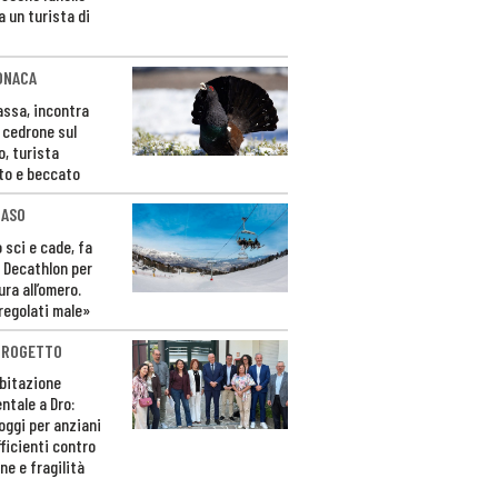
a un turista di
ONACA
Fassa, incontra
o cedrone sul
o, turista
to e beccato
CASO
 sci e cade, fa
 Decathlon per
ura all’omero.
regolati male»
PROGETTO
bitazione
ntale a Dro:
loggi per anziani
ficienti contro
ne e fragilità