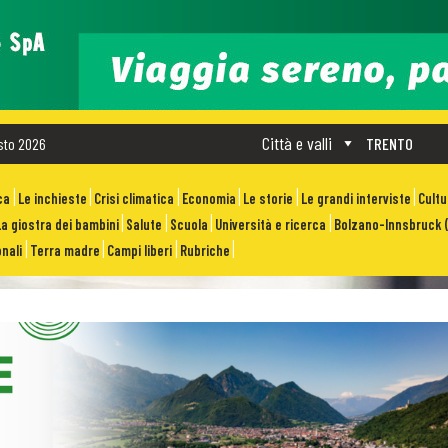
Città e valli
sto 2026
TRENTO
ca
Le inchieste
Crisi climatica
Economia
Le storie
Le grandi interviste
Cult
La giostra dei bambini
Salute
Scuola
Università e ricerca
Bolzano-Innsbruck (
nali
Terra madre
Campi liberi
Rubriche