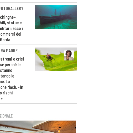
 FOTOGALLERY
ichinghe»,
ili, statue e
litari: ecco i
sommersi del
 Garda
RRA MADRE
estremi e crisi
ca: perché le
 stanno
tando le
ne. La
one Mach: «In
 rischi
i»