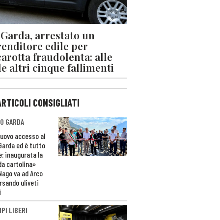
 Garda, arrestato un
enditore edile per
arotta fraudolenta: alle
le altri cinque fallimenti
ARTICOLI CONSIGLIATI
O GARDA
nuovo accesso al
 Garda ed è tutto
e: inaugurata la
da cartolina»
Nago va ad Arco
rsando uliveti
i
PI LIBERI