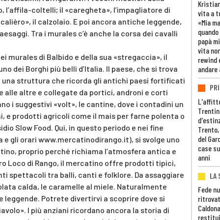
Kristia
 l’affila-coltelli; il «caregheta», l’impagliatore di
vita a t
 «calièro», il calzolaio. E poi ancora antiche leggende,
«Mia m
quando 
aesaggi. Tra i murales c’è anche la corsa dei cavalli
papà mi
vita non
ei murales di Balbido e della sua «stregaccia», il
rewind 
o dei Borghi più belli d’Italia. Il paese, che si trova
andare 
una struttura che ricorda gli antichi paesi fortificati
PRI
alle altre e collegate da portici, androni e corti
L'affitt
ano i suggestivi «volt», le cantine, dove i contadini un
Trentino
 e prodotti agricoli come il mais per farne polenta o
d'estin
idio Slow Food. Qui, in questo periodo e nei fine
Trento,
del Gar
e gli orari www.mercatinodirango.it), si svolge uno
case su
ntino, proprio perché richiama l’atmosfera antica e
anni
ro Loco di Rango, il mercatino offre prodotti tipici,
nti spettacoli tra balli, canti e folklore. Da assaggiare
LA 
colata calda, le caramelle al miele. Naturalmente
Fede nu
 leggende. Potrete divertirvi a scoprire dove si
ritrovat
Caldona
avolo». I più anziani ricordano ancora la storia di
restitui