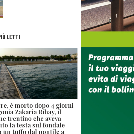
PIÙ LETTI
re, è morto dopo 4 giorni
gonia Zakaria Rihay, il
ne trentino che aveva
uto la testa sul fondale
 un tuffo dal pontile a