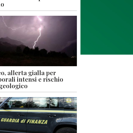
lo
o, allerta gialla per
orali intensi e rischio
geologico