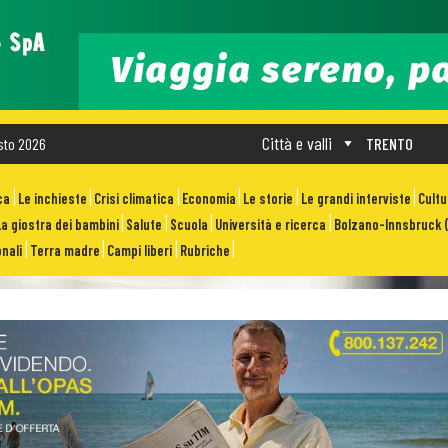
Città e valli
sto 2026
TRENTO
ca
Le inchieste
Crisi climatica
Economia
Le storie
Le grandi interviste
Cult
La giostra dei bambini
Salute
Scuola
Università e ricerca
Bolzano-Innsbruck (
nali
Terra madre
Campi liberi
Rubriche