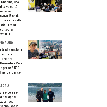
n Ghedina, una
utta velocità:
amma morì
avevo 15 anni,
 disse che nella
 c’è il tasto
e bisogna
avanti»
MO PIANO
o tradizionale in
 è in via
zione: tra
 Rovereto e Riva
da perse 2.500
l mercato in sei
STORIA
ziale persa e
a nel lago di
zzo: i sub
scono l’anello