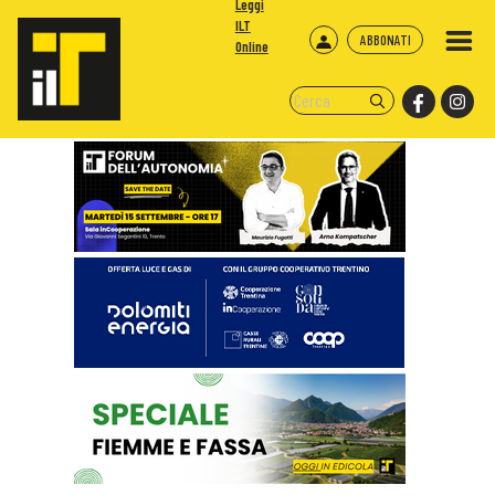
Leggi
ILT
ABBONATI
Online