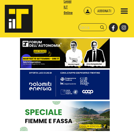
Leggi
ILT
ABBONATI
Online