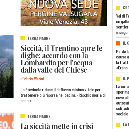
CR
Val di 
un gall
sentier
insegui
TERRA MADRE
IL 
Siccità, il Trentino apre le
Perde lo
dighe: accordo con la
causa a
Lombardia per l'acqua
la fratt
dalla valle del Chiese
«Erano 
IL 
di Mario Pizzini
La co-a
La Provincia riduce il deflusso minimo vitale per
sperime
trattenere più risorsa nei bacini: «Rischio moria di
nove al
pesci»
autosuf
solitudi
sociale
TERRA MADRE
La siccità mette in crisi
LA