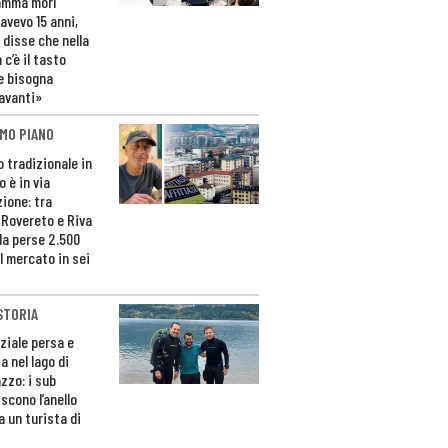
amma morì
avevo 15 anni,
 disse che nella
 c’è il tasto
e bisogna
avanti»
MO PIANO
o tradizionale in
 è in via
zione: tra
 Rovereto e Riva
da perse 2.500
l mercato in sei
STORIA
ziale persa e
a nel lago di
zzo: i sub
scono l’anello
a un turista di