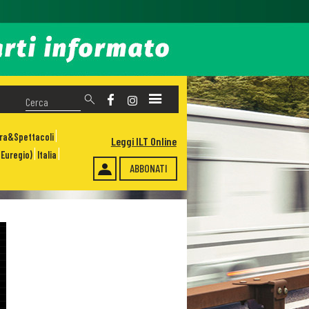
ura&Spettacoli
Leggi ILT Online
Euregio)
Italia
ABBONATI