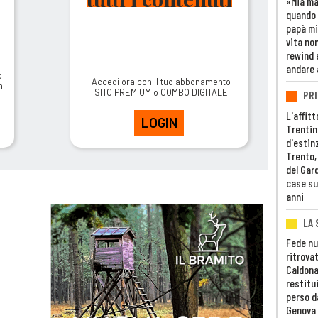
«Mia m
quando 
papà mi
vita non
rewind 
andare 
o
Accedi ora con il tuo abbonamento
m
SITO PREMIUM o COMBO DIGITALE
PRI
L'affitt
LOGIN
Trentino
d'estin
Trento,
del Gar
case su
anni
LA 
Fede nu
ritrovat
Caldona
restitui
perso d
Genova