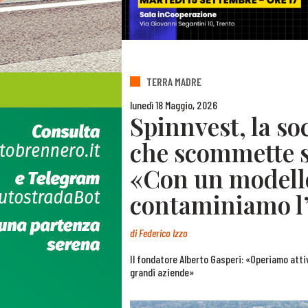
TERRA MADRE
lunedì 18 Maggio, 2026
Spinnvest, la so
che scommette su
«Con un modell
contaminiamo l’
di
Federico Izzo
Il fondatore Alberto Gasperi: «Operiamo atti
grandi aziende»