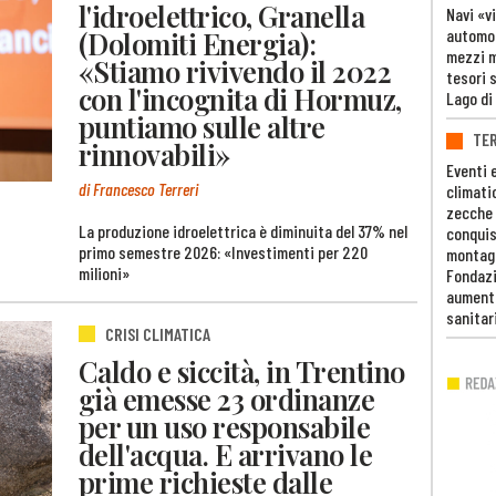
l'idroelettrico, Granella
Navi «v
automob
(Dolomiti Energia):
mezzi mi
«Stiamo rivivendo il 2022
tesori 
con l'incognita di Hormuz,
Lago di
puntiamo sulle altre
TE
rinnovabili»
Eventi 
di Francesco Terreri
climati
zecche
La produzione idroelettrica è diminuita del 37% nel
conquis
primo semestre 2026: «Investimenti per 220
montag
milioni»
Fondazi
aumento
sanitar
CRISI CLIMATICA
Caldo e siccità, in Trentino
già emesse 23 ordinanze
per un uso responsabile
dell'acqua. E arrivano le
prime richieste dalle