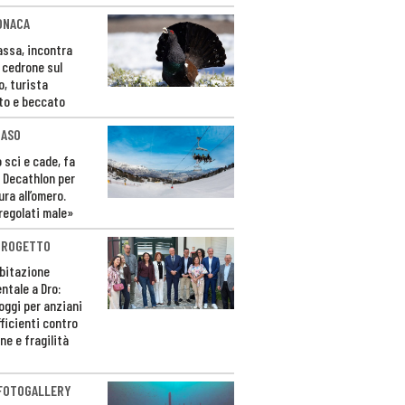
ONACA
Fassa, incontra
o cedrone sul
o, turista
to e beccato
CASO
 sci e cade, fa
 Decathlon per
ura all’omero.
regolati male»
PROGETTO
bitazione
ntale a Dro:
loggi per anziani
ficienti contro
ne e fragilità
 FOTOGALLERY