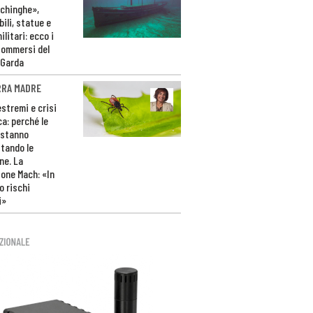
ichinghe»,
ili, statue e
litari: ecco i
sommersi del
 Garda
RRA MADRE
estremi e crisi
ca: perché le
 stanno
tando le
ne. La
one Mach: «In
 rischi
i»