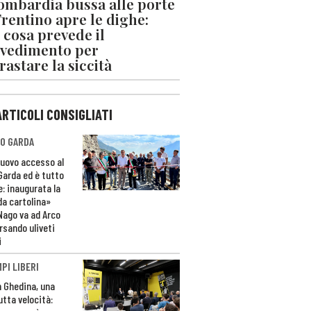
ombardia bussa alle porte
 Trentino apre le dighe:
 cosa prevede il
vedimento per
rastare la siccità
ARTICOLI CONSIGLIATI
O GARDA
nuovo accesso al
 Garda ed è tutto
e: inaugurata la
da cartolina»
Nago va ad Arco
rsando uliveti
i
PI LIBERI
n Ghedina, una
utta velocità: