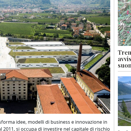
Tren
avvi
suon
asforma idee, modelli di business e innovazione in
 2011, si occupa di investire nel capitale di rischio