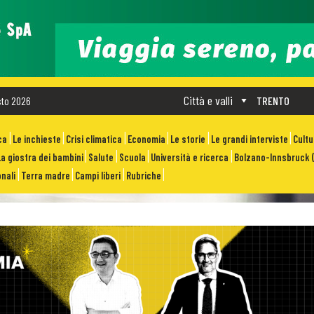
Città e valli
sto 2026
TRENTO
ca
Le inchieste
Crisi climatica
Economia
Le storie
Le grandi interviste
Cult
La giostra dei bambini
Salute
Scuola
Università e ricerca
Bolzano-Innsbruck (
nali
Terra madre
Campi liberi
Rubriche