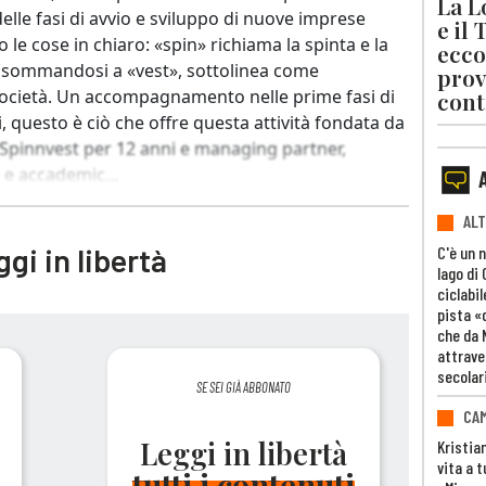
La L
elle fasi di avvio e sviluppo di nuove imprese
e il
 le cose in chiaro: «spin» richiama la spinta e la
ecco
e sommandosi a «vest», sottolinea come
prov
la società. Un accompagnamento nelle prime fasi di
cont
i, questo è ciò che offre questa attività fondata da
 Spinnvest per 12 anni e managing partner,
 e accademic...
ALT
gi in libertà
C'è un 
lago di
ciclabil
pista «
che da 
attrave
secolar
SE SEI GIÀ ABBONATO
CAM
Leggi in libertà
Kristia
vita a t
tutti i contenuti