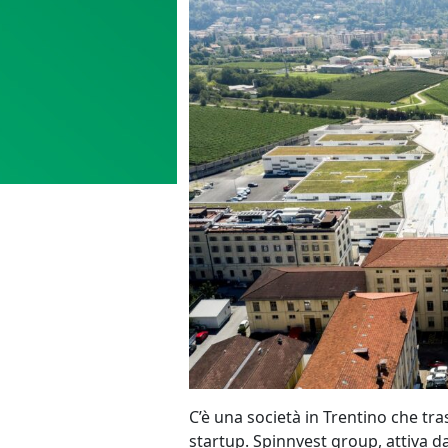
C’è una società in Trentino che tr
startup. Spinnvest group, attiva dal