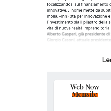
focalizzandosi sul finanziamento d
innovative. Il nome mette da subito
molla, «inn» sta per innovazione 
l’investimento sia il pilastro del
vita di nuove realtà imprenditorial
Alberto Gasperi, già presidente di
Giorgio Casoni, attuale presidente
Leg
Web Now
Mensile