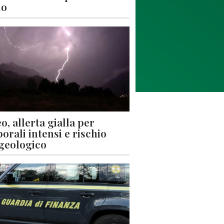
lo
o, allerta gialla per
orali intensi e rischio
geologico