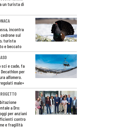
a un turista di
ONACA
Fassa, incontra
o cedrone sul
o, turista
to e beccato
CASO
 sci e cade, fa
 Decathlon per
ura all’omero.
regolati male»
PROGETTO
bitazione
ntale a Dro:
loggi per anziani
ficienti contro
ne e fragilità