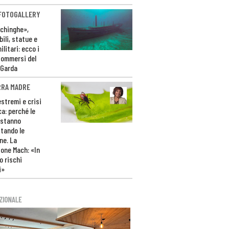
 FOTOGALLERY
ichinghe»,
ili, statue e
litari: ecco i
sommersi del
 Garda
RRA MADRE
estremi e crisi
ca: perché le
 stanno
tando le
ne. La
one Mach: «In
 rischi
i»