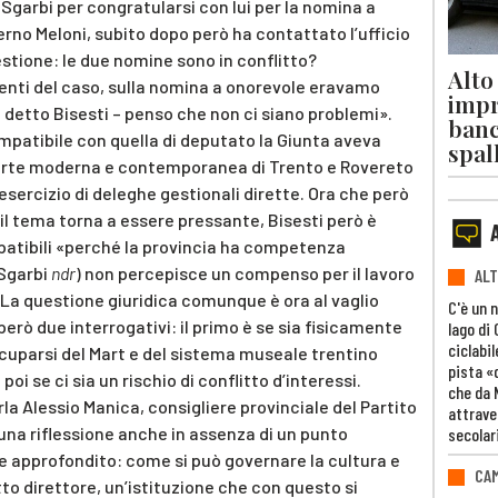
 Sgarbi per congratularsi con lui per la nomina a
erno Meloni, subito dopo però ha contattato l’ufficio
estione: le due nomine sono in conflitto?
Alto
enti del caso, sulla nomina a onorevole eravamo
impr
a detto Bisesti – penso che non ci siano problemi».
banc
ompatibile con quella di deputato la Giunta aveva
spal
 arte moderna e contemporanea di Trento e Rovereto
’esercizio di deleghe gestionali dirette. Ora che però
 il tema torna a essere pressante, Bisesti però è
patibili «perché la provincia ha competenza
(Sgarbi
ndr
) non percepisce un compenso per il lavoro
ALT
. La questione giuridica comunque è ora al vaglio
C'è un 
erò due interrogativi: il primo è se sia fisicamente
lago di
ciclabil
ccuparsi del Mart e del sistema museale trentino
pista «
oi se ci sia un rischio di conflitto d’interessi.
che da 
rla Alessio Manica, consigliere provinciale del Partito
attrave
na riflessione anche in assenza di un punto
secolar
 approfondito: come si può governare la cultura e
CAM
to direttore, un’istituzione che con questo si