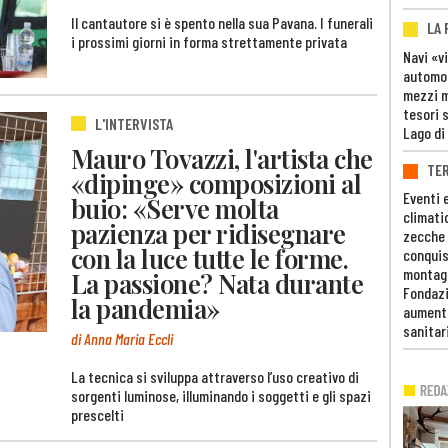
Il cantautore si è spento nella sua Pavana. I funerali
LA
i prossimi giorni in forma strettamente privata
Navi «v
automob
mezzi mi
tesori 
L'INTERVISTA
Lago di
Mauro Tovazzi, l'artista che
TE
«dipinge» composizioni al
Eventi 
buio: «Serve molta
climati
pazienza per ridisegnare
zecche
con la luce tutte le forme.
conquis
montag
La passione? Nata durante
Fondazi
la pandemia»
aumento
sanitar
di Anna Maria Eccli
La tecnica si sviluppa attraverso l’uso creativo di
sorgenti luminose, illuminando i soggetti e gli spazi
prescelti