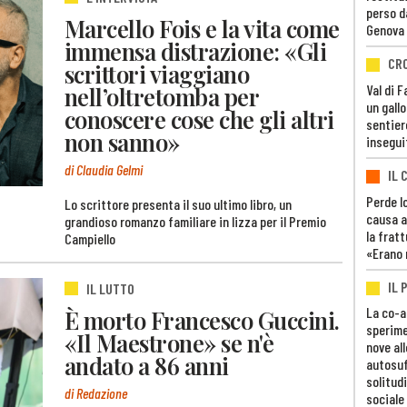
perso d
Marcello Fois e la vita come
Genova
immensa distrazione: «Gli
CR
scrittori viaggiano
nell’oltretomba per
Val di 
un gall
conoscere cose che gli altri
sentier
non sanno»
insegui
di Claudia Gelmi
IL 
Perde lo
Lo scrittore presenta il suo ultimo libro, un
causa a
grandioso romanzo familiare in lizza per il Premio
la fratt
Campiello
«Erano 
IL 
IL LUTTO
La co-a
È morto Francesco Guccini.
sperime
«Il Maestrone» se n'è
nove al
andato a 86 anni
autosuf
solitudi
di Redazione
sociale