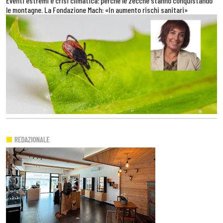
Eventi estremi e crisi climatica: perché le zecche stanno conquistando
le montagne. La Fondazione Mach: «In aumento rischi sanitari»