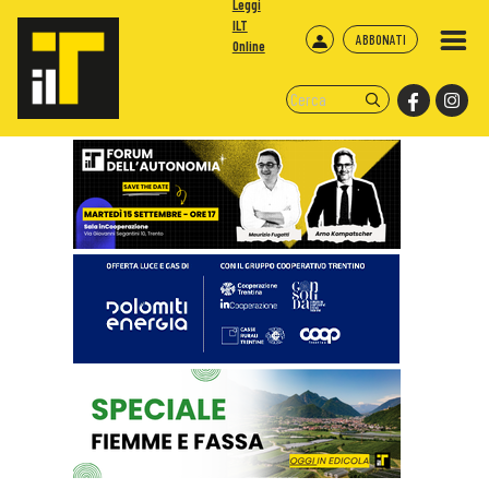
Leggi
ILT
ABBONATI
Online