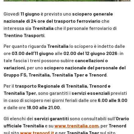
Giovedì
11 giugno
è previsto uno
sciopero generale
nazionale di 24 ore del trasporto ferroviario
che
interessa sia
Trenitalia
che il personale ferroviario di
Trentino Trasporti
.
Per quanto riguarda
Trenitalia
lo sciopero è indetto dalle
ore
03.00 dell’11 giugno
alle
02.00 del 12 giugno 2026
: in
tale fascia i treni possono subire
cancellazioni o
variazioni
, per uno
sciopero nazionale del personale del
Gruppo FS, Trenitalia, Trenitalia Tper e Trenord
.
Per il
trasporto Regionale di Trenitalia, Trenord e
Trenitalia Tper
, sono garantiti i
servizi essenziali
previsti
in caso di sciopero nei giorni feriali dalle ore
6.00 alle 9.00
e dalle ore
18.00 alle 21.00
.
Gli elenchi dei
servizi garantiti
sono consultabili sull’
Orario
ufficiale Trenitalia
e su
www.trenitalia.com
, per
Trenord
sul sito
www.trenord.it
e per
Trenitalia Tper
sul sito