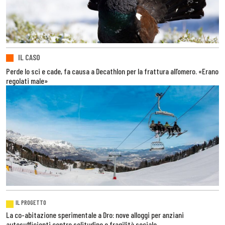
IL CASO
Perde lo sci e cade, fa causa a Decathlon per la frattura all’omero. «Erano
regolati male»
IL PROGETTO
La co-abitazione sperimentale a Dro: nove alloggi per anziani
autosufficienti contro solitudine e fragilità sociale