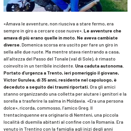
«Amava le avventure, non riusciva a stare fermo, era
sempre in giro a cercare cose nuove».
Le avventure che
amava di più erano quelle in moto. Ne aveva cambiate
diverse.
Domenica scorsa era uscito per fare un giro in
sella alle due ruote. Ma mentre stava rientrando a casa,
all’altezza del Passo del Tonale (val di Sole), è rimasto
coinvolto in un terribile incidente.
Una caduta autonoma.
Portato d’urgenza a Trento, ieri pomeriggio il giovane,
Victor Gurulea, di 35 anni, residente nel capoluogo, è
deceduto a seguito dei traumi riportati.
Ora gli amici
stanno organizzando una colletta per aiutare i genitori e la
sorella a trasferire la salma in Moldavia. «Era una persona
dolce», ricorda, commosso, l’amico Greg. Il
trentacinquenne era originario di Nemteni, una piccola
località di duemila abitanti al confine con la Romania. Era
venuto in Trentino con la famiglia agli inizi degli anni