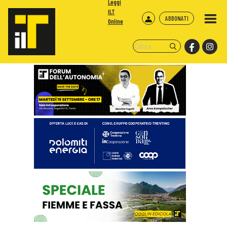
Leggi
ILT
ABBONATI
Online