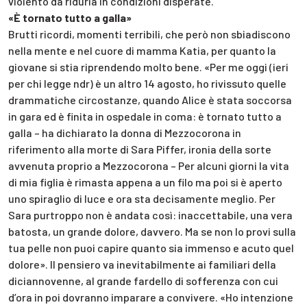
violento da ridurla in condizioni disperate.
«È tornato tutto a galla»
Brutti ricordi, momenti terribili, che però non sbiadiscono
nella mente e nel cuore di mamma Katia, per quanto la
giovane si stia riprendendo molto bene. «Per me oggi (ieri
per chi legge ndr) è un altro 14 agosto, ho rivissuto quelle
drammatiche circostanze, quando Alice è stata soccorsa
in gara ed è finita in ospedale in coma: è tornato tutto a
galla – ha dichiarato la donna di Mezzocorona in
riferimento alla morte di Sara Piffer, ironia della sorte
avvenuta proprio a Mezzocorona – Per alcuni giorni la vita
di mia figlia è rimasta appena a un filo ma poi si è aperto
uno spiraglio di luce e ora sta decisamente meglio. Per
Sara purtroppo non è andata così: inaccettabile, una vera
batosta, un grande dolore, davvero. Ma se non lo provi sulla
tua pelle non puoi capire quanto sia immenso e acuto quel
dolore». Il pensiero va inevitabilmente ai familiari della
diciannovenne, al grande fardello di sofferenza con cui
d’ora in poi dovranno imparare a convivere. «Ho intenzione