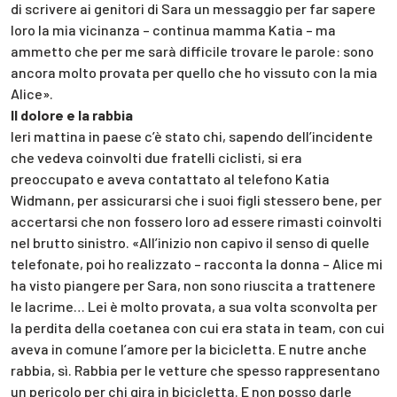
di scrivere ai genitori di Sara un messaggio per far sapere
loro la mia vicinanza – continua mamma Katia – ma
ammetto che per me sarà difficile trovare le parole: sono
ancora molto provata per quello che ho vissuto con la mia
Alice».
Il dolore e la rabbia
Ieri mattina in paese c’è stato chi, sapendo dell’incidente
che vedeva coinvolti due fratelli ciclisti, si era
preoccupato e aveva contattato al telefono Katia
Widmann, per assicurarsi che i suoi figli stessero bene, per
accertarsi che non fossero loro ad essere rimasti coinvolti
nel brutto sinistro. «All’inizio non capivo il senso di quelle
telefonate, poi ho realizzato – racconta la donna – Alice mi
ha visto piangere per Sara, non sono riuscita a trattenere
le lacrime… Lei è molto provata, a sua volta sconvolta per
la perdita della coetanea con cui era stata in team, con cui
aveva in comune l’amore per la bicicletta. E nutre anche
rabbia, sì. Rabbia per le vetture che spesso rappresentano
un pericolo per chi gira in bicicletta. E non posso darle