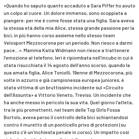
«Quando ho saputo quanto accaduto a Sara Piffer ho avuto
un colpo al cuore. Un dolore immenso, sono scoppiata a
piangere: per me è come fosse stata una figlia. Sara aveva
la stessa età della mia Alice, stessa grande passione per la
bici, in più hanno corso assieme nello stesso team
Velosport Mezzocorona per un periodo. Non riesco a darmi
pace…». Mamma Katia Widmann non riesce a trattenere
l’emozione al telefono. Ieri è ripiombata nell’incubo in cui è
stata risucchiata il 14 agosto dell’anno scorso, quando la
sua amata figlia, Alice Toniolli, 19enne di Mezzocorona, più
volte in azzurro e già campionessa europea juniores, è
stata vittima di un bruttissimo incidente sul «Circuito
dell’Assunta» a Vittorio Veneto, Treviso. Un incidente che
ha anche messo in pericolo la sua vita. Quel giorno l’atleta,
tra le più promettenti, nel team delle Top Girls Fossa
Bortolo, aveva perso il controllo della bici schiantandosi
contro il muretto di un ponticello privo di protezioni (su
questo c’è un’inchiesta penale in corso). Un impatto così