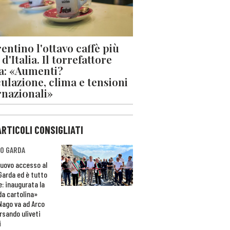
rentino l'ottavo caffè più
d'Italia. Il torrefattore
a: «Aumenti?
ulazione, clima e tensioni
rnazionali»
ARTICOLI CONSIGLIATI
O GARDA
nuovo accesso al
 Garda ed è tutto
e: inaugurata la
da cartolina»
Nago va ad Arco
rsando uliveti
i