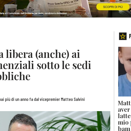
 libera (anche) ai
enziali sotto le sedi
bbliche
rmai più di un anno fa dal vicepremier Matteo Salvini
Matt
aver
latt
mio 
bam