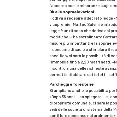
l’accordo con le minoranze sugli eme
Ok alle sopraelevazioni
Il ddl va a recepire il decreto legge
vicepremier Matteo Salvini e introd
legge è un ritocco che deriva dal p
modifiche — ha sottolineato Gottardi
misure più impattanti è la sopraeleva
il consumo di suolo e stimolare il recu
specifico, ci sarà la possibilità di 
l’immobile fino a 2,20 metri netti. «
incontro a una delle richieste avanz
permette di abitare sottotetti, soffi
Parcheggi e foresterie
Si ampliano anche le possibilità per 
«Dopo 36 anni — ha spiegato — si comp
di proprietà comunale, ci sarà la pos
sedi delle società di sistema della P
con il loro consenso naturalmente»