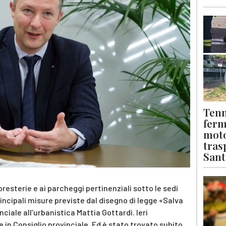
Tenn
ferm
moto
tras
Sant
foresterie e ai parcheggi pertinenziali sotto le sedi
incipali misure previste dal disegno di legge «Salva
iale all’urbanistica Mattia Gottardi. Ieri
 in Consiglio provinciale. Ed è stato trovato subito