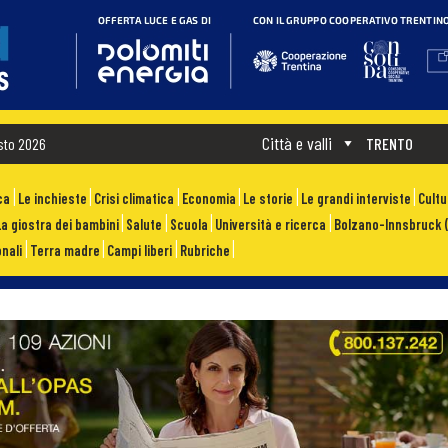
Città e valli
sto 2026
TRENTO
ca
Le inchieste
Crisi climatica
Economia
Le storie
Le grandi interviste
Cult
La giostra dei bambini
Salute
Scuola
Università e ricerca
Bolzano-Innsbruck (
nali
Terra madre
Campi liberi
Rubriche