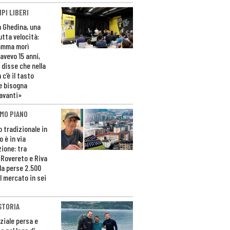
PI LIBERI
n Ghedina, una
utta velocità:
amma morì
avevo 15 anni,
 disse che nella
 c’è il tasto
e bisogna
avanti»
MO PIANO
o tradizionale in
 è in via
zione: tra
 Rovereto e Riva
da perse 2.500
l mercato in sei
STORIA
ziale persa e