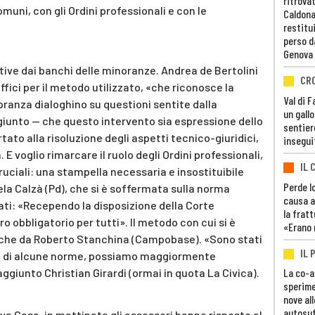
ritrovat
omuni, con gli Ordini professionali e con le
Caldona
restitui
perso d
Genova
itive dai banchi delle minoranze. Andrea de Bertolini
CR
uffici per il metodo utilizzato, «che riconosce la
Val di 
ranza dialoghino su questioni sentite dalla
un gall
iunto — che questo intervento sia espressione dello
sentier
tato alla risoluzione degli aspetti tecnico-giuridici,
insegui
 voglio rimarcare il ruolo degli Ordini professionali,
IL 
uciali: una stampella necessaria e insostituibile
Perde lo
hela Calzà (Pd), che si è soffermata sulla norma
causa a
cati: «Recependo la disposizione della Corte
la fratt
ro obbligatorio per tutti». Il metodo con cui si è
«Erano 
anche da Roberto Stanchina (Campobase). «Sono stati
IL 
zza di alcune norme, possiamo maggiormente
ggiunto Christian Girardi (ormai in quota La Civica).
La co-a
sperime
nove al
autosuf
lva Casa, in mattinata gli assessori hanno risposto al