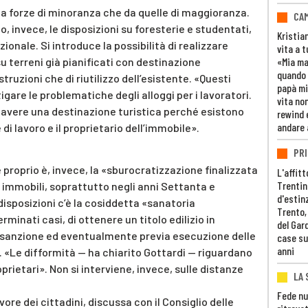
 da forze di minoranza che da quelle di maggioranza.
CAM
o, invece, le disposizioni su foresterie e studentati,
Kristia
ionale. Si introduce la possibilità di realizzare
vita a t
u terreni già pianificati con destinazione
«Mia m
quando 
struzioni che di riutilizzo dell’esistente. «Questi
papà mi
igare le problematiche degli alloggi per i lavoratori.
vita non
avere una destinazione turistica perché esistono
rewind 
andare 
 di lavoro e il proprietario dell’immobile».
PRI
e proprio è, invece, la «sburocratizzazione finalizzata
L'affitt
Trentino
i immobili, soprattutto negli anni Settanta e
d'estin
disposizioni c’è la cosiddetta «sanatoria
Trento,
minati casi, di ottenere un titolo edilizio in
del Gar
 sanzione ed eventualmente previa esecuzione delle
case su
anni
i. «Le difformità — ha chiarito Gottardi — riguardano
roprietari». Non si interviene, invece, sulle distanze
LA 
Fede nu
ore dei cittadini, discussa con il Consiglio delle