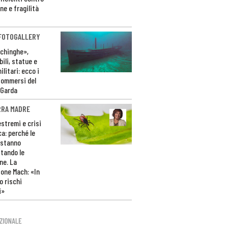
ne e fragilità
 FOTOGALLERY
ichinghe»,
ili, statue e
litari: ecco i
sommersi del
 Garda
RRA MADRE
estremi e crisi
ca: perché le
 stanno
tando le
ne. La
one Mach: «In
 rischi
i»