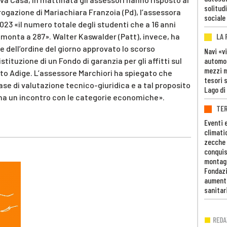
solitudi
rogazione di Mariachiara Franzoia (Pd), l’assessora
sociale
023 «il numero totale degli studenti che a 16 anni
LA
onta a 287». Walter Kaswalder (Patt), invece, ha
e dell’ordine del giorno approvato lo scorso
Navi «v
automob
stituzione di un Fondo di garanzia per gli affitti sul
mezzi mi
lto Adige. L’assessore Marchiori ha spiegato che
tesori 
se di valutazione tecnico-giuridica e a tal proposito
Lago di
mana un incontro con le categorie economiche».
TE
Eventi 
climati
zecche
conquis
montag
Fondazi
aumento
sanitar