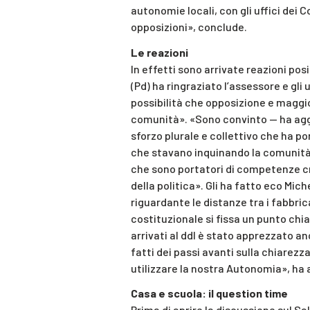
autonomie locali, con gli uffici dei C
opposizioni», conclude.
Le reazioni
In effetti sono arrivate reazioni pos
(Pd) ha ringraziato l’assessore e gli 
possibilità che opposizione e maggio
comunità». «Sono convinto — ha agg
sforzo plurale e collettivo che ha por
che stavano inquinando la comunità. E
che sono portatori di competenze cr
della politica». Gli ha fatto eco Mic
riguardante le distanze tra i fabbri
costituzionale si fissa un punto chia
arrivati al ddl è stato apprezzato 
fatti dei passi avanti sulla chiare
utilizzare la nostra Autonomia», ha a
Casa e scuola: il question time
Prima di aprire la discussione sul Sa