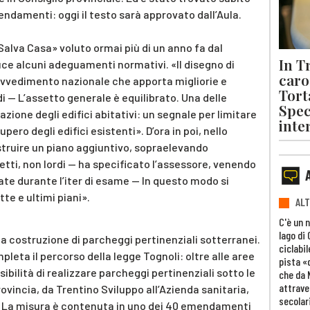
ndamenti: oggi il testo sarà approvato dall’Aula.
 «Salva Casa» voluto ormai più di un anno fa dal
In T
uce alcuni adeguamenti normativi. «Il disegno di
caro 
rovvedimento nazionale che apporta migliorie e
Tort
 — L’assetto generale è equilibrato. Una delle
Spec
zione degli edifici abitativi: un segnale per limitare
inte
pero degli edifici esistenti». D’ora in poi, nello
costruire un piano aggiuntivo, sopraelevando
Netti, non lordi — ha specificato l’assessore, venendo
ate durante l’iter di esame — In questo modo si
tte e ultimi piani».
ALT
C'è un 
lago di
la costruzione di parcheggi pertinenziali sotterranei.
ciclabil
leta il percorso della legge Tognoli: oltre alle aree
pista «
sibilità di realizzare parcheggi pertinenziali sotto le
che da 
attrave
rovincia, da Trentino Sviluppo all’Azienda sanitaria,
secolar
. La misura è contenuta in uno dei 40 emendamenti