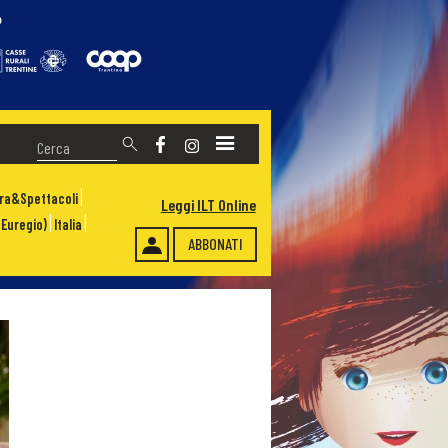
ura&Spettacoli
Leggi ILT Online
Euregio)
Italia
ABBONATI