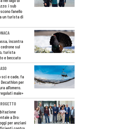
a nel lago di
zzo: i sub
scono l’anello
a un turista di
ONACA
Fassa, incontra
o cedrone sul
o, turista
to e beccato
CASO
 sci e cade, fa
 Decathlon per
ura all’omero.
regolati male»
PROGETTO
bitazione
ntale a Dro:
loggi per anziani
ficienti contro