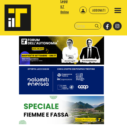
Leggi
ILT
ABBONATI
Online