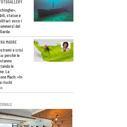
 FOTOGALLERY
ichinghe»,
ili, statue e
litari: ecco i
sommersi del
 Garda
RRA MADRE
estremi e crisi
ca: perché le
 stanno
tando le
ne. La
one Mach: «In
 rischi
i»