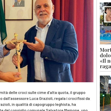
Mort
dolo
«Il 
raga
imità delle croci sulle cime d’alta quota, il gruppo
 dall’assessore Luca Grazioli, regala i crocifissi da
razioli, in qualità di capogruppo leghista, ha
nte del consiglio comunale Salvatore Mamone, uno