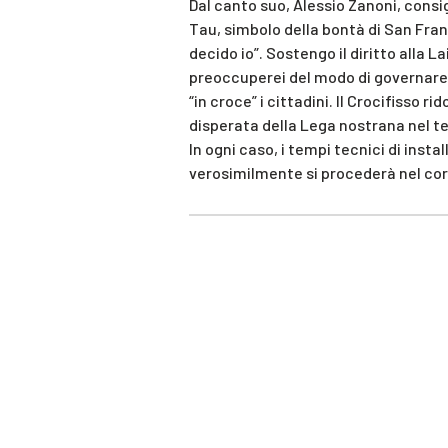
Dal canto suo, Alessio Zanoni, consigli
Tau, simbolo della bontà di San Franc
decido io”. Sostengo il diritto alla Lai
preoccuperei del modo di governar
“in croce” i cittadini. Il Crocifisso ri
disperata della Lega nostrana nel ten
In ogni caso, i tempi tecnici di insta
verosimilmente si procederà nel cor