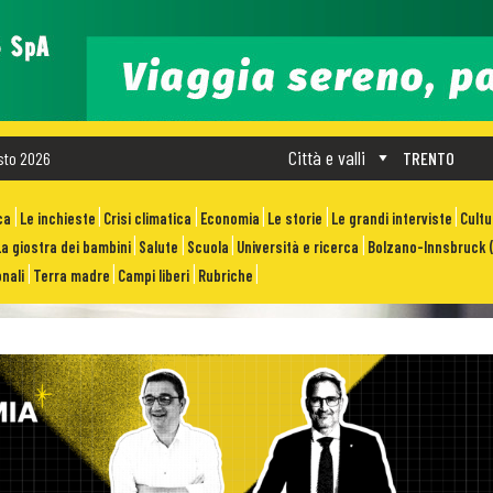
Città e valli
sto 2026
TRENTO
ca
Le inchieste
Crisi climatica
Economia
Le storie
Le grandi interviste
Cult
La giostra dei bambini
Salute
Scuola
Università e ricerca
Bolzano-Innsbruck (
nali
Terra madre
Campi liberi
Rubriche