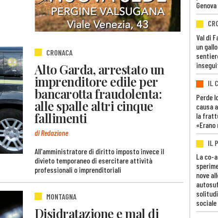
Genova
CR
Val di 
un gall
CRONACA
sentier
insegui
Alto Garda, arrestato un
imprenditore edile per
IL 
bancarotta fraudolenta:
Perde lo
alle spalle altri cinque
causa a
fallimenti
la fratt
«Erano 
di Redazione
IL 
All'amministratore di diritto imposto invece il
La co-a
divieto temporaneo di esercitare attività
sperime
professionali o imprenditoriali
nove al
autosuf
solitudi
MONTAGNA
sociale
Disidratazione e mal di