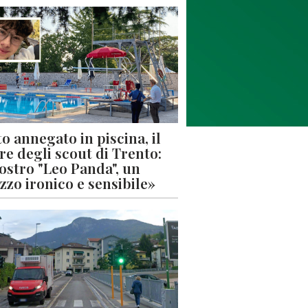
o annegato in piscina, il
re degli scout di Trento:
nostro "Leo Panda", un
zzo ironico e sensibile»