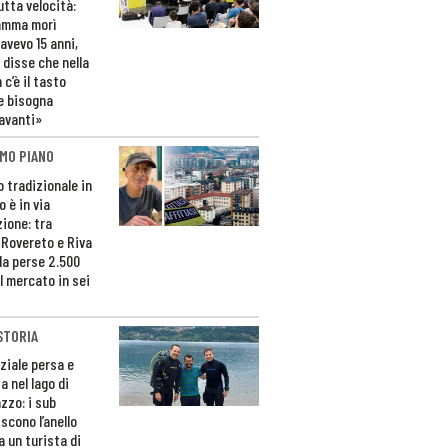
utta velocità:
amma morì
avevo 15 anni,
 disse che nella
 c’è il tasto
e bisogna
avanti»
MO PIANO
o tradizionale in
 è in via
zione: tra
 Rovereto e Riva
da perse 2.500
l mercato in sei
STORIA
ziale persa e
a nel lago di
zzo: i sub
scono l’anello
a un turista di