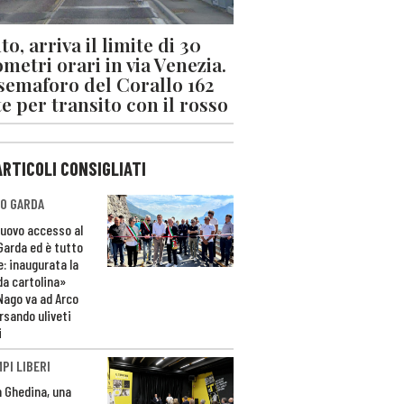
o, arriva il limite di 30
ometri orari in via Venezia.
 semaforo del Corallo 162
e per transito con il rosso
ARTICOLI CONSIGLIATI
O GARDA
nuovo accesso al
 Garda ed è tutto
e: inaugurata la
da cartolina»
Nago va ad Arco
rsando uliveti
i
PI LIBERI
n Ghedina, una