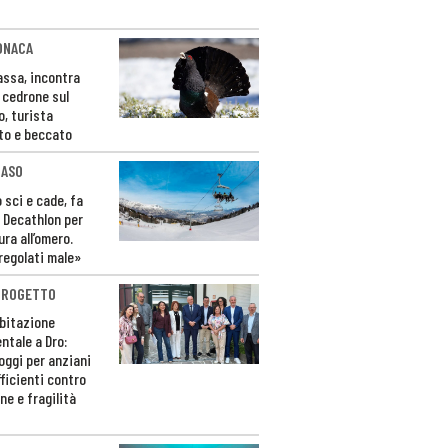
ONACA
Fassa, incontra
o cedrone sul
o, turista
to e beccato
CASO
 sci e cade, fa
 Decathlon per
ura all’omero.
regolati male»
PROGETTO
bitazione
ntale a Dro:
loggi per anziani
ficienti contro
ne e fragilità