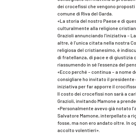
dei crocefissi che vengono proposti p
comune di Riva del Garda.
«La storia del nostro Paese e di qu
culturalmente alla religione cristian
Grazioli annunciando l’iniziativa – La
altre, è l’unica citata nella nostra Co
religiosa del cristianesimo, è indisc
di fratellanza, di pace e di giustizi
riassumendo in sé l’essenza del pen
«Ecco perché – continua – a nome d
consigliare ho invitato il president
iniziativa per far apporre il crocifis
Il costo dei crocefissi non sarà a c
Grazioli, invitando Mamone a prender
«Personalmente avevo già notato l’as
Salvatore Mamone, interpellato a ri
fosse, ma non ero andato oltre. In o
accolto volentieri».