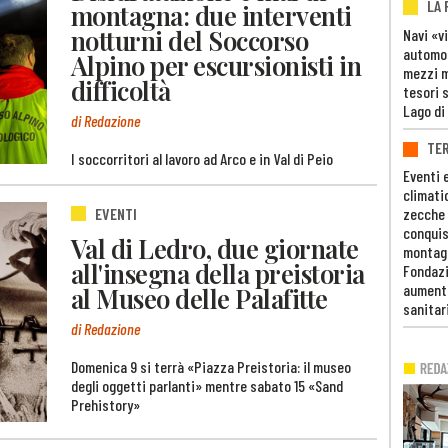
LA
montagna: due interventi
notturni del Soccorso
Navi «v
automob
Alpino per escursionisti in
mezzi mi
difficoltà
tesori 
Lago di
di Redazione
TE
I soccorritori al lavoro ad Arco e in Val di Peio
Eventi 
climati
EVENTI
zecche
conquis
Val di Ledro, due giornate
montag
all'insegna della preistoria
Fondazi
aumento
al Museo delle Palafitte
sanitar
di Redazione
Domenica 9 si terrà «Piazza Preistoria: il museo
degli oggetti parlanti» mentre sabato 15 «Sand
Prehistory»