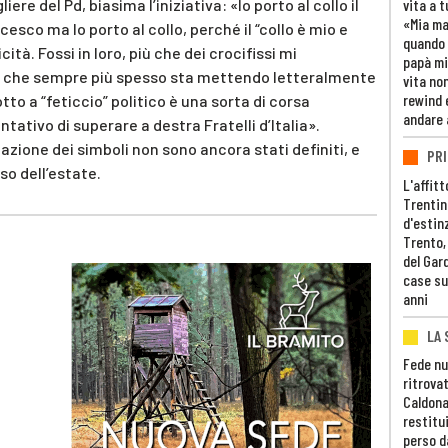
ere del Pd, biasima l’iniziativa: «Io porto al collo il
vita a t
«Mia m
esco ma lo porto al collo, perché il “collo è mio e
quando 
cità. Fossi in loro, più che dei crocifissi mi
papà mi
e che sempre più spesso sta mettendo letteralmente
vita non
rewind 
dotto a “feticcio” politico è una sorta di corsa
andare 
tativo di superare a destra Fratelli d’Italia».
llazione dei simboli non sono ancora stati definiti, e
PRI
so dell’estate.
L'affitt
Trentino
d'estin
Trento,
del Gar
case su
anni
LA 
Fede nu
ritrovat
Caldona
restitui
perso d