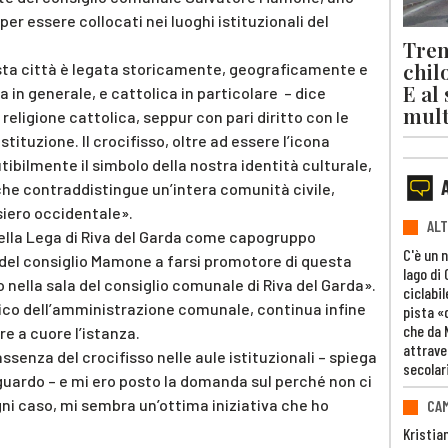
er essere collocati nei luoghi istituzionali del
Trent
chil
esta città è legata storicamente, geograficamente e
E al
a in generale, e cattolica in particolare – dice
mult
 religione cattolica, seppur con pari diritto con le
stituzione. Il crocifisso, oltre ad essere l’icona
utibilmente il simbolo della nostra identità culturale,
a che contraddistingue un’intera comunità civile,
siero occidentale».
ALT
ella Lega di Riva del Garda come capogruppo
C'è un 
e del consiglio Mamone a farsi promotore di questa
lago di
so nella sala del consiglio comunale di Riva del Garda».
ciclabil
arico dell’amministrazione comunale, continua infine
pista «
che da 
e a cuore l’istanza.
attrave
senza del crocifisso nelle aule istituzionali – spiega
secolar
guardo – e mi ero posto la domanda sul perché non ci
gni caso, mi sembra un’ottima iniziativa che ho
CAM
Kristia