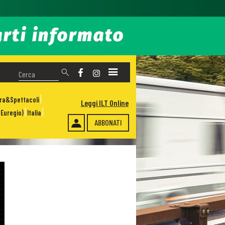
ura&Spettacoli
Leggi ILT Online
Euregio)
Italia
ABBONATI