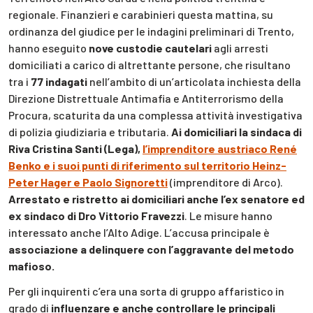
regionale. Finanzieri e carabinieri questa mattina, su
ordinanza del giudice per le indagini preliminari di Trento,
hanno eseguito
nove custodie cautelari
agli arresti
domiciliati a carico di altrettante persone, che risultano
tra i
77 indagati
nell’ambito di un’articolata inchiesta della
Direzione Distrettuale Antimafia e Antiterrorismo della
Procura, scaturita da una complessa attività investigativa
di polizia giudiziaria e tributaria.
Ai domiciliari la sindaca di
Riva Cristina Santi (Lega),
l’imprenditore austriaco René
Benko e i suoi punti di riferimento sul territorio Heinz-
Peter Hager e Paolo Signoretti
(imprenditore di Arco).
Arrestato e ristretto ai domiciliari anche l’ex senatore ed
ex sindaco di Dro Vittorio Fravezzi
. Le misure hanno
interessato anche l’Alto Adige. L’accusa principale è
associazione a delinquere con l’aggravante del metodo
mafioso.
Per gli inquirenti c’era una sorta di gruppo affaristico in
grado di
influenzare e anche controllare le principali