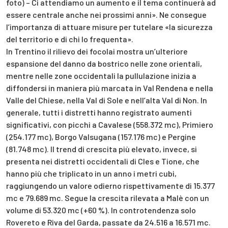
foto) – Ci attendiamo un aumento e il tema continuerà ad
essere centrale anche nei prossimi anni». Ne consegue
l’importanza di attuare misure per tutelare «la sicurezza
del territorio e di chi lo frequenta».
In Trentino il rilievo dei focolai mostra un’ulteriore
espansione del danno da bostrico nelle zone orientali,
mentre nelle zone occidentali la pullulazione inizia a
diffondersi in maniera più marcata in Val Rendena e nella
Valle del Chiese, nella Val di Sole e nell’alta Val di Non. In
generale, tutti i distretti hanno registrato aumenti
significativi, con picchi a Cavalese (558.372 mc), Primiero
(254.177 mc), Borgo Valsugana (157.176 mc) e Pergine
(81.748 mc). Il trend di crescita più elevato, invece, si
presenta nei distretti occidentali di Cles e Tione, che
hanno più che triplicato in un anno i metri cubi,
raggiungendo un valore odierno rispettivamente di 15.377
mc e 79.689 mc. Segue la crescita rilevata a Malè con un
volume di 53.320 mc (+60 %). In controtendenza solo
Rovereto e Riva del Garda, passate da 24.516 a 16.571 mc.