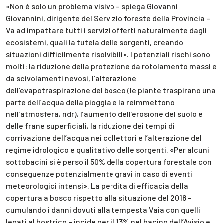
«Non è solo un problema visivo – spiega Giovanni
Giovannini, dirigente del Servizio foreste della Provincia –
Va ad impattare tutti i servizi offerti naturalmente dagli
ecosistemi, quali la tutela delle sorgenti, creando
situazioni difficilmente risolvibili». I potenziali rischi sono
molti: la riduzione della protezione da rotolamento massi e
da scivolamenti nevosi, l’alterazione
dell’evapotraspirazione del bosco (le piante traspirano una
parte dell’acqua della pioggia e la reimmettono
nell’atmosfera, ndr), l’aumento dell’erosione del suolo e
delle frane superficiali, la riduzione dei tempi di
corrivazione dell’acqua nei collettori e l’alterazione del
regime idrologico e qualitativo delle sorgenti. «Per alcuni
sottobacini si è perso il 50% della copertura forestale con
conseguenze potenzialmente gravi in caso di eventi
meteorologici intensi». La perdita di efficacia della
copertura a bosco rispetto alla situazione del 2018 –
cumulando i danni dovuti alla tempesta Vaia con quelli
legati al bostrico – incide per il 13% nel bacino dell’Avisio e