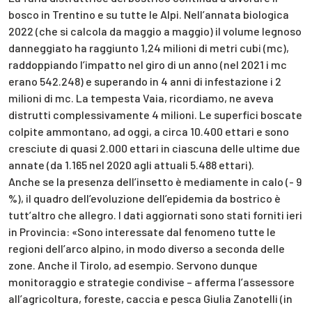
bosco in Trentino e su tutte le Alpi. Nell’annata biologica
2022 (che si calcola da maggio a maggio) il volume legnoso
danneggiato ha raggiunto 1,24 milioni di metri cubi (mc),
raddoppiando l’impatto nel giro di un anno (nel 2021 i mc
erano 542.248) e superando in 4 anni di infestazione i 2
milioni di mc. La tempesta Vaia, ricordiamo, ne aveva
distrutti complessivamente 4 milioni. Le superfici boscate
colpite ammontano, ad oggi, a circa 10.400 ettari e sono
cresciute di quasi 2.000 ettari in ciascuna delle ultime due
annate (da 1.165 nel 2020 agli attuali 5.488 ettari).
Anche se la presenza dell’insetto è mediamente in calo (- 9
%), il quadro dell’evoluzione dell’epidemia da bostrico è
tutt’altro che allegro. I dati aggiornati sono stati forniti ieri
in Provincia: «Sono interessate dal fenomeno tutte le
regioni dell’arco alpino, in modo diverso a seconda delle
zone. Anche il Tirolo, ad esempio. Servono dunque
monitoraggio e strategie condivise – afferma l’assessore
all’agricoltura, foreste, caccia e pesca Giulia Zanotelli (in