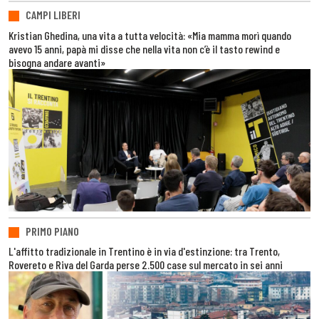
CAMPI LIBERI
Kristian Ghedina, una vita a tutta velocità: «Mia mamma morì quando
avevo 15 anni, papà mi disse che nella vita non c’è il tasto rewind e
bisogna andare avanti»
PRIMO PIANO
L'affitto tradizionale in Trentino è in via d'estinzione: tra Trento,
Rovereto e Riva del Garda perse 2.500 case sul mercato in sei anni