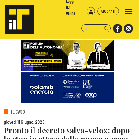
Leggi
ILT
ABBONATI
Online
IL CASO
giovedì 11 Giugno, 2026
Pronto il decreto salva-velox: dopo
lo stop in attesa delle nuove norme