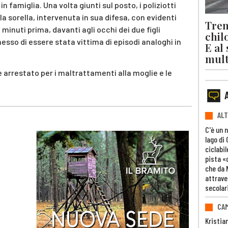
in famiglia. Una volta giunti sul posto, i poliziotti
a sorella, intervenuta in sua difesa, con evidenti
Trent
minuti prima, davanti agli occhi dei due figli
chil
sso di essere stata vittima di episodi analoghi in
E al
mult
 arrestato per i maltrattamenti alla moglie e le
ALT
C'è un 
lago di
ciclabil
pista «
che da 
attrave
secolar
CAM
Kristia