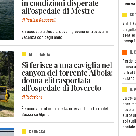
in condizioni disperate
Genova
all'ospedale di Mestre
CR
di Patrizia Rapposelli
Val di 
un gall
È successo a Jesolo, dove il giovane si trovava in
sentier
vacanza con degli amici
insegui
IL 
ALTO GARDA
Perde lo
Si ferisce a una caviglia nel
causa a
canyon del torrente Albola:
la fratt
donna elitrasportata
«Erano 
all'ospedale di Rovereto
IL 
di Redazione
La co-a
sperime
È successo intorno alle 13, intervento in forra del
nove al
Soccorso Alpino
autosuf
solitudi
sociale
CRONACA