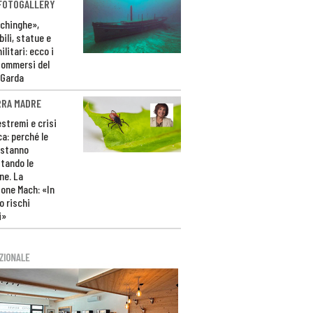
 FOTOGALLERY
ichinghe»,
ili, statue e
litari: ecco i
sommersi del
 Garda
RRA MADRE
estremi e crisi
ca: perché le
 stanno
tando le
ne. La
one Mach: «In
 rischi
i»