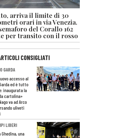
o, arriva il limite di 30
ometri orari in via Venezia.
 semaforo del Corallo 162
e per transito con il rosso
ARTICOLI CONSIGLIATI
O GARDA
nuovo accesso al
 Garda ed è tutto
e: inaugurata la
da cartolina»
Nago va ad Arco
rsando uliveti
i
PI LIBERI
n Ghedina, una