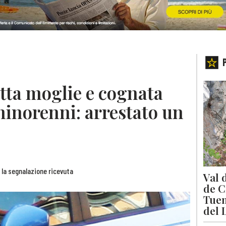
tta moglie e cognata
 minorenni: arrestato un
o la segnalazione ricevuta
Val 
de C
Tuen
del 