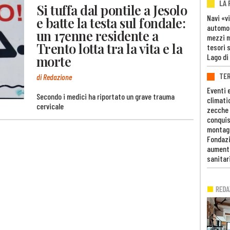
LA
Si tuffa dal pontile a Jesolo
Navi «v
e batte la testa sul fondale:
automob
un 17enne residente a
mezzi mi
Trento lotta tra la vita e la
tesori 
Lago di
morte
TE
di Redazione
Eventi 
Secondo i medici ha riportato un grave trauma
climati
cervicale
zecche
conquis
montag
Fondazi
aumento
sanitar