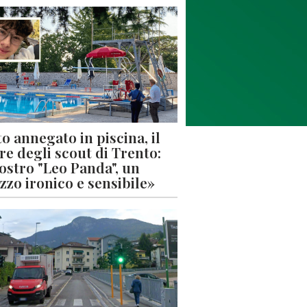
o annegato in piscina, il
re degli scout di Trento:
nostro "Leo Panda", un
zzo ironico e sensibile»