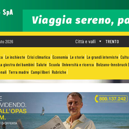
Città e valli
sto 2026
TRENTO
ca
Le inchieste
Crisi climatica
Economia
Le storie
Le grandi interviste
Cult
La giostra dei bambini
Salute
Scuola
Università e ricerca
Bolzano-Innsbruck (
nali
Terra madre
Campi liberi
Rubriche