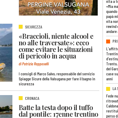
vita a t
«Mia m
quando 
papà mi
vita non
rewind 
SICUREZZA
andare 
«Braccioli, niente alcool e
no alle traversate»: ecco
PRI
come evitare le situazioni
L'affitt
di pericolo in acqua
Trentino
d'estin
Trento,
di Patrizia Rapposelli
del Gar
case su
I consigli di Marco Salvo, responsabile del servizio
anni
Spiagge Sicure della Valsugana per fare il bagno in
sicurezza
LA 
Fede nu
CRONACA
ritrovat
Batte la testa dopo il tuffo
Caldona
restitui
dal pontile: 17enne trentino
perso d