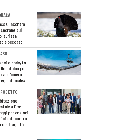
ONACA
Fassa, incontra
o cedrone sul
o, turista
to e beccato
CASO
 sci e cade, fa
 Decathlon per
ura all’omero.
regolati male»
PROGETTO
bitazione
ntale a Dro:
loggi per anziani
ficienti contro
ne e fragilità