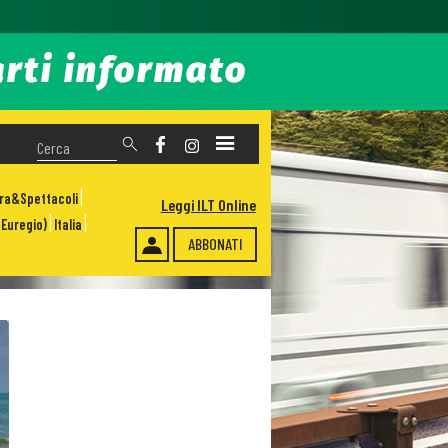
ura&Spettacoli
Leggi ILT Online
Euregio)
Italia
ABBONATI