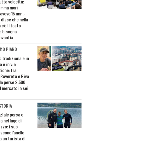
utta velocità:
amma morì
avevo 15 anni,
 disse che nella
 c’è il tasto
e bisogna
avanti»
MO PIANO
o tradizionale in
 è in via
zione: tra
 Rovereto e Riva
da perse 2.500
l mercato in sei
STORIA
ziale persa e
a nel lago di
zzo: i sub
scono l’anello
a un turista di