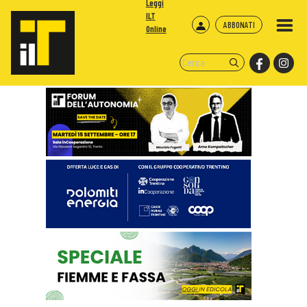
Leggi
ILT
ABBONATI
Online