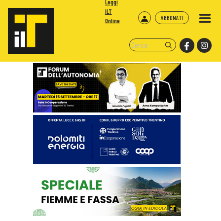
Leggi
ILT
ABBONATI
Online