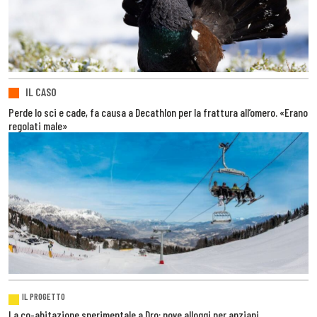
IL CASO
Perde lo sci e cade, fa causa a Decathlon per la frattura all’omero. «Erano
regolati male»
IL PROGETTO
La co-abitazione sperimentale a Dro: nove alloggi per anziani