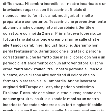
diffidenza… Mi sembra incredibile. Il nostro incaricato è un
bravissimo ragazzo, con il tesserino ufficiale di
riconoscimento fornito da noi, modi garbati, molto
preparato e competente. Tesserino che preventivamente
abbiamo anche consegnato ai carabinieri. Gentile e
corretto, è con noi da 2 mesi. Prima faceva l’operaio. Lo
fotografano dal citofono e creano allarme sulle chat e
allertando i carabinieri. Ingiustificabile. Speriamo non
perda l’entusiasmo. Garantisco che si tratta di persona
correttissima, che ha fatto due mesi di corso con noi e un
periodo di affiancamento con un altro venditore. Ci sono
ormai tanti nuovi italiani tra il nostro personale. Penso a
Vicenza, dove ci sono altri venditori di colore che ho
formato io stesso, o alla Lombardia. Anche lavoratori
originari dell’Europa dell’est, che parlano benissimo
l’italiano. È assurdo che alcuni cittadini reagiscano con
accuse gratuite, insulti e alzando le mani su un nostro
incaricato facendosi vincere da un forte ingiustificabile
pregiudizio per il colore della pelle. Non avrei mai pensato