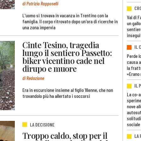
di Patrizia Rapposelli
CR
L'uomo si trovava in vacanza in Trentino con la
Val di 
famiglia. Il corpo ritrovato dopo un'ora di ricerche in
un gall
una zona impervia
sentier
insegui
Cinte Tesino, tragedia
IL 
lungo il sentiero Passetto:
Perde lo
biker vicentino cade nel
causa a
dirupo e muore
la fratt
«Erano 
di Redazione
IL 
Era in escursione insieme al figlio 18enne, che non
La co-a
trovandolo più ha allertato i soccorsi
sperime
nove al
autosuf
solitudi
sociale
LA DECISIONE
Troppo caldo, stop per il
LA