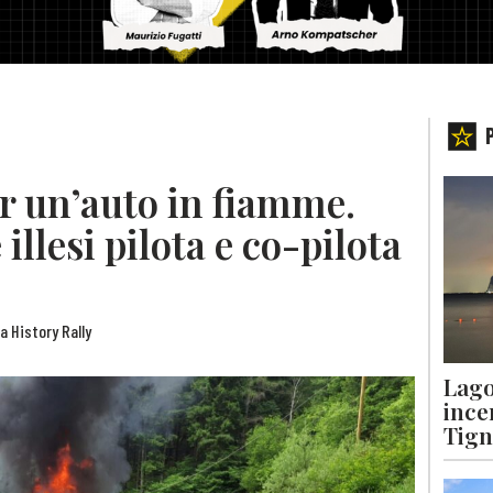
er un’auto in fiamme.
llesi pilota e co-pilota
a History Rally
Lago
ince
Tigna