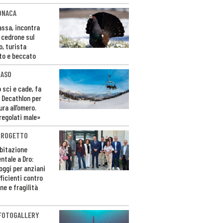
ONACA
Fassa, incontra
o cedrone sul
o, turista
to e beccato
CASO
 sci e cade, fa
 Decathlon per
ura all’omero.
regolati male»
PROGETTO
bitazione
ntale a Dro:
loggi per anziani
ficienti contro
ne e fragilità
 FOTOGALLERY