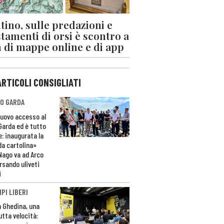
tino, sulle predazioni e
stamenti di orsi è scontro a
 di mappe online e di app
ARTICOLI CONSIGLIATI
O GARDA
nuovo accesso al
 Garda ed è tutto
e: inaugurata la
da cartolina»
Nago va ad Arco
rsando uliveti
i
PI LIBERI
n Ghedina, una
utta velocità: