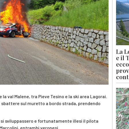
La L
e il
ecco
prov
cont
la val Malene, tra Pieve Tesino e la ski area Lagorai.
 a sbattere sul muretto a bordo strada, prendendo
si sviluppassero e fortunatamente illesi il pilota
e Marcolini, entrambi veronesi.