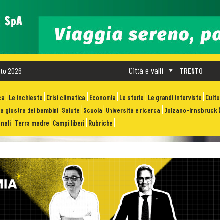
Città e valli
sto 2026
TRENTO
ca
Le inchieste
Crisi climatica
Economia
Le storie
Le grandi interviste
Cult
La giostra dei bambini
Salute
Scuola
Università e ricerca
Bolzano-Innsbruck (
nali
Terra madre
Campi liberi
Rubriche