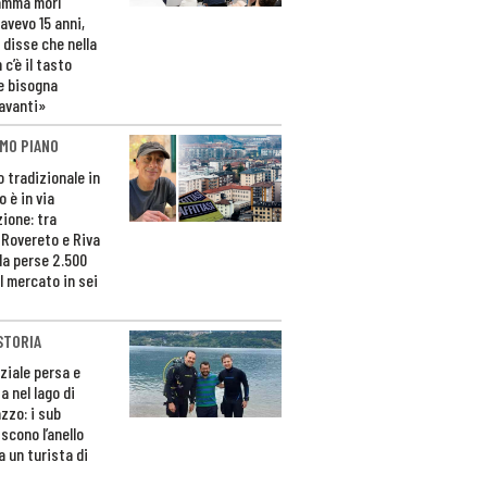
amma morì
avevo 15 anni,
 disse che nella
 c’è il tasto
e bisogna
avanti»
MO PIANO
o tradizionale in
 è in via
zione: tra
 Rovereto e Riva
da perse 2.500
l mercato in sei
STORIA
ziale persa e
a nel lago di
zzo: i sub
scono l’anello
a un turista di