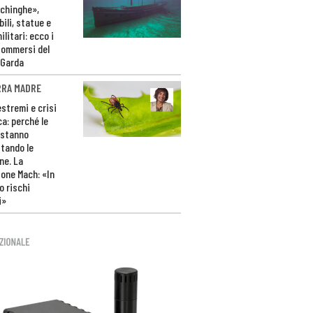
ichinghe»,
ili, statue e
litari: ecco i
sommersi del
 Garda
RRA MADRE
estremi e crisi
ca: perché le
 stanno
tando le
ne. La
one Mach: «In
 rischi
i»