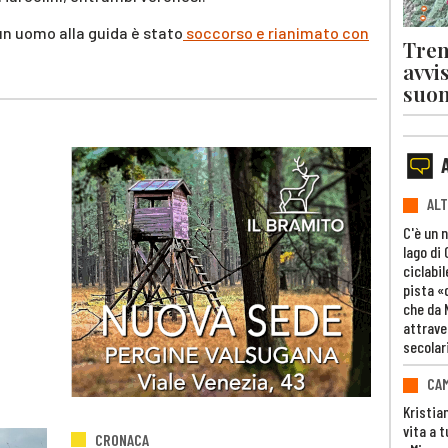
un uomo alla guida è stato
soccorso e rianimato con
Tren
.
avvi
suon
ALT
C'è un 
lago di
ciclabil
pista «
che da 
attrave
secolar
CAM
Kristia
vita a t
CRONACA