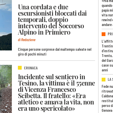
«Mia m
Una cordata e due
quando 
papà mi
escursionisti bloccati dai
vita non
temporali, doppio
rewind 
intervento del Soccorso
andare 
Alpino in Primiero
PRI
di Redazione
L'affitt
Trentino
Cinque persone sorprese dal maltempo salvate nel
d'estin
giro di pochi minuti
Trento,
del Gar
case su
CRONACA
anni
Incidente sul sentiero in
LA 
Tesino, la vittima è il 55enne
Fede nu
di Vicenza Francesco
ritrovat
Scibetta. Il fratello: «Era
Caldona
atletico e amava la vita, non
restitui
perso d
era uno spericolato»
Genova