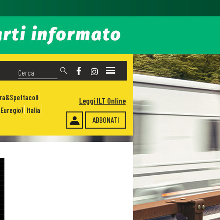
ura&Spettacoli
Leggi ILT Online
Euregio)
Italia
ABBONATI