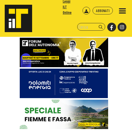
Leggi
ILT
ABBONATI
Online