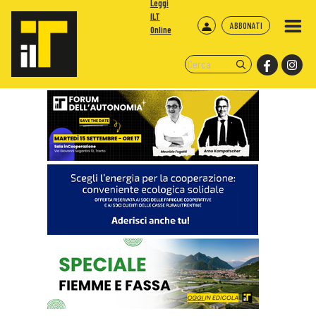
Leggi
ILT
ABBONATI
Online