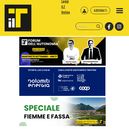
Leggi
ILT
ABBONATI
Online