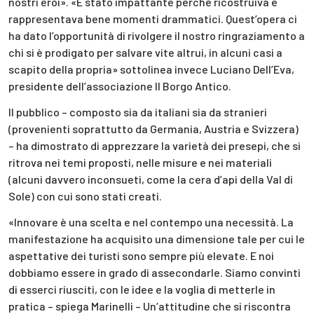
nostri eroi». «È stato impattante perché ricostruiva e
rappresentava bene momenti drammatici. Quest’opera ci
ha dato l’opportunità di rivolgere il nostro ringraziamento a
chi si è prodigato per salvare vite altrui, in alcuni casi a
scapito della propria» sottolinea invece Luciano Dell’Eva,
presidente dell’associazione Il Borgo Antico.
Il pubblico – composto sia da italiani sia da stranieri
(provenienti soprattutto da Germania, Austria e Svizzera)
– ha dimostrato di apprezzare la varietà dei presepi, che si
ritrova nei temi proposti, nelle misure e nei materiali
(alcuni davvero inconsueti, come la cera d’api della Val di
Sole) con cui sono stati creati.
«Innovare è una scelta e nel contempo una necessità. La
manifestazione ha acquisito una dimensione tale per cui le
aspettative dei turisti sono sempre più elevate. E noi
dobbiamo essere in grado di assecondarle. Siamo convinti
di esserci riusciti, con le idee e la voglia di metterle in
pratica – spiega Marinelli – Un’attitudine che si riscontra