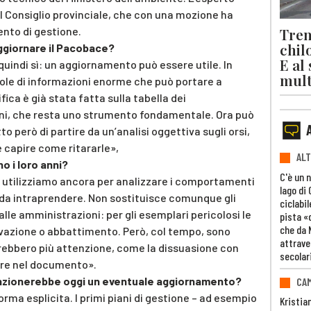
al Consiglio provinciale, che con una mozione ha
Trent
nto di gestione.
chil
ggiornare il Pacobace?
E al
 quindi sì: un aggiornamento può essere utile. In
mult
ole di informazioni enorme che può portare a
ica è già stata fatta sulla tabella dei
oni, che resta uno strumento fondamentale. Ora può
 però di partire da un’analisi oggettiva sugli orsi,
 capire come ritararle»,
ALT
o i loro anni?
C'è un 
o utilizziamo ancora per analizzare i comportamenti
lago di
ni da intraprendere. Non sostituisce comunque gli
ciclabil
lle amministrazioni: per gli esemplari pericolosi le
pista «
che da 
vazione o abbattimento. Però, col tempo, sono
attrave
ebbero più attenzione, come la dissuasione con
secolar
rire nel documento».
unzionerebbe oggi un eventuale aggiornamento?
CAM
rma esplicita. I primi piani di gestione – ad esempio
Kristia