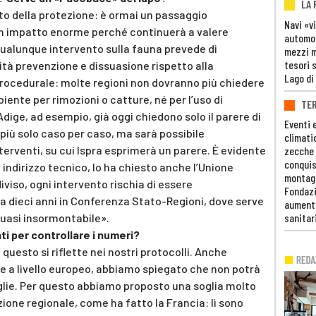
LA
o della protezione: è ormai un passaggio
Navi «v
 un impatto enorme perché continuerà a valere
automob
r qualunque intervento sulla fauna prevede di
mezzi mi
tesori 
rità prevenzione e dissuasione rispetto alla
Lago di
procedurale: molte regioni non dovranno più chiedere
biente per rimozioni o catture, né per l’uso di
TE
Adige, ad esempio, già oggi chiedono solo il parere di
Eventi 
 più solo caso per caso, ma sarà possibile
climati
erventi, su cui Ispra esprimerà un parere. È evidente
zecche
conquis
 indirizzo tecnico, lo ha chiesto anche l’Unione
montag
iso, ogni intervento rischia di essere
Fondazi
a dieci anni in Conferenza Stato-Regioni, dove serve
aumento
quasi insormontabile».
sanitar
nti per controllare i numeri?
uesto si riflette nei nostri protocolli. Anche
ne a livello europeo, abbiamo spiegato che non potrà
ie. Per questo abbiamo proposto una soglia molto
azione regionale, come ha fatto la Francia: lì sono