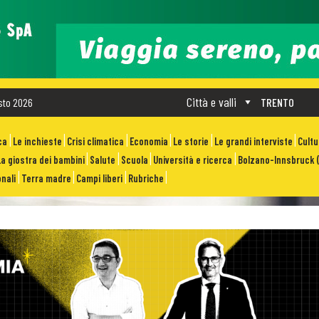
Città e valli
sto 2026
TRENTO
ca
Le inchieste
Crisi climatica
Economia
Le storie
Le grandi interviste
Cult
La giostra dei bambini
Salute
Scuola
Università e ricerca
Bolzano-Innsbruck (
nali
Terra madre
Campi liberi
Rubriche