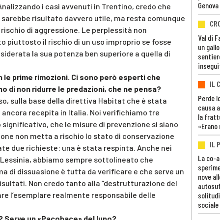
Genova
Analizzando i casi avvenuti in Trentino, credo che
ay sarebbe risultato davvero utile, ma resta comunque
CR
rischio di aggressione. Le perplessità non
Val di 
o piuttosto il rischio di un uso improprio se fosse
un gall
iderata la sua potenza ben superiore a quella di
sentier
insegui
n le prime rimozioni. Ci sono però esperti che
IL 
no di non ridurre le predazioni, che ne pensa?
Perde lo
o, sulla base della direttiva Habitat che è stata
causa a
ancora recepita in Italia. Noi verifichiamo tre
la fratt
 significativo, che le misure di prevenzione si siano
«Erano 
ione non metta a rischio lo stato di conservazione
IL 
ate due richieste: una è stata respinta. Anche nei
La co-a
in Lessinia, abbiamo sempre sottolineato che
sperime
ma di dissuasione è tutta da verificare e che serve un
nove al
isultati. Non credo tanto alla “destrutturazione del
autosuf
duare l’esemplare realmente responsabile delle
solitudi
sociale
? Serve un «Pacobace» del lupo?