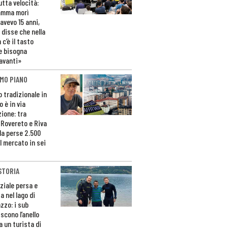
utta velocità:
amma morì
avevo 15 anni,
 disse che nella
 c’è il tasto
e bisogna
avanti»
MO PIANO
o tradizionale in
 è in via
zione: tra
 Rovereto e Riva
da perse 2.500
l mercato in sei
STORIA
ziale persa e
a nel lago di
zzo: i sub
scono l’anello
a un turista di