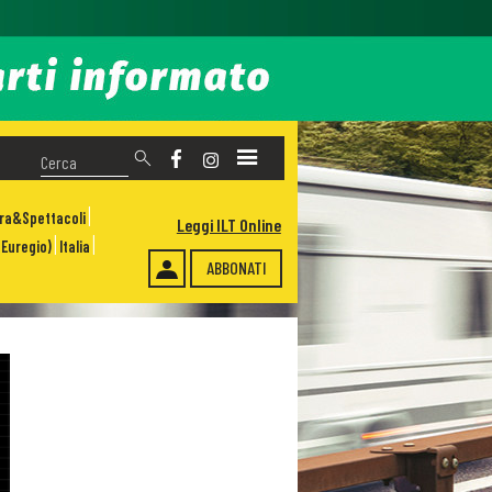
ura&Spettacoli
Leggi ILT Online
Euregio)
Italia
ABBONATI