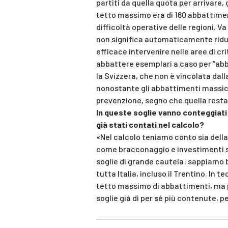
partiti da quella quota per arrivare
tetto massimo era di 160 abbattimen
difficoltà operative delle regioni. Va
non significa automaticamente ridurr
efficace intervenire nelle aree di cr
abbattere esemplari a caso per “abb
la Svizzera, che non è vincolata dal
nonostante gli abbattimenti massicc
prevenzione, segno che quella resta 
In queste soglie vanno conteggiati 
già stati contati nel calcolo?
«Nel calcolo teniamo conto sia della
come bracconaggio e investimenti s
soglie di grande cautela: sappiamo 
tutta Italia, incluso il Trentino. In t
tetto massimo di abbattimenti, ma p
soglie già di per sé più contenute,