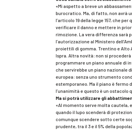
«Mi aspetto a breve un abbassament
burocratico. Ma, di fatto, non avrà
l’articolo 19 della legge 157, che pe
verificare il danno e mettere in prio
rimozione. La vera differenza sarà 
l’autorizzazione al Ministero dell’Am
proiettili di gomma. Trentino e Alto 
Ispra. Altra novità: non si procederà
programmare un piano annuale di int
che servirebbe un piano nazionale di
europea: senza uno strumento condiv
estemporaneo. Ma il piano è fermo d
l’unanimità e questo è un ostacolo 
Ma si potrà utilizzare gli abbattime
«Al momento serve molta cautela, e q
quando il lupo scenderà di protezio
comunque scendere sotto certe sogl
prudente, tra il 3 e il 5% della popol