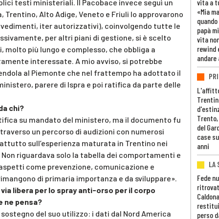
lici testi ministeriali. Il Pacobace invece seguì un
vita a t
«Mia m
 Trentino, Alto Adige, Veneto e Friuli lo approvarono
quando 
vedimenti, iter autorizzativi), coinvolgendo tutte le
papà mi
ivamente, per altri piani di gestione, si è scelto
vita non
rewind 
i, molto più lungo e complesso, che obbliga a
andare 
tamente interessate. A mio avviso, si potrebbe
dendola al Piemonte che nel frattempo ha adottato il
PRI
istero, parere di Ispra e poi ratifica da parte delle
L'affitt
Trentino
da chi?
d'estin
Trento,
ntifica su mandato del ministero, ma il documento fu
del Gar
attraverso un percorso di audizioni con numerosi
case su
attutto sull’esperienza maturata in Trentino nei
anni
o. Non riguardava solo la tabella dei comportamenti e
LA 
 aspetti come prevenzione, comunicazione e
Fede nu
 rimangono di primaria importanza e da sviluppare».
ritrovat
ia libera per lo spray anti-orso per il corpo
Caldona
he ne pensa?
restitui
 sostegno del suo utilizzo: i dati dal Nord America
perso d