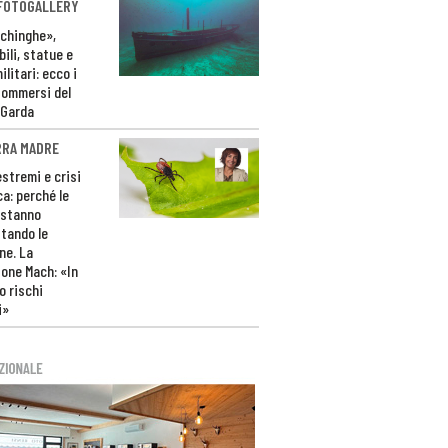
 FOTOGALLERY
ichinghe»,
ili, statue e
litari: ecco i
sommersi del
 Garda
RRA MADRE
estremi e crisi
ca: perché le
 stanno
tando le
ne. La
one Mach: «In
 rischi
i»