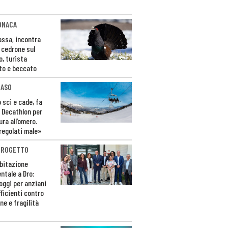
ONACA
Fassa, incontra
o cedrone sul
o, turista
to e beccato
CASO
 sci e cade, fa
 Decathlon per
ura all’omero.
regolati male»
PROGETTO
bitazione
ntale a Dro:
loggi per anziani
ficienti contro
ne e fragilità