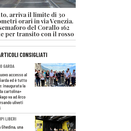
o, arriva il limite di 30
ometri orari in via Venezia.
 semaforo del Corallo 162
e per transito con il rosso
ARTICOLI CONSIGLIATI
O GARDA
nuovo accesso al
 Garda ed è tutto
e: inaugurata la
da cartolina»
Nago va ad Arco
rsando uliveti
i
PI LIBERI
n Ghedina, una