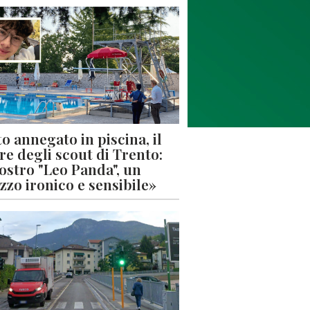
o annegato in piscina, il
re degli scout di Trento:
nostro "Leo Panda", un
zzo ironico e sensibile»