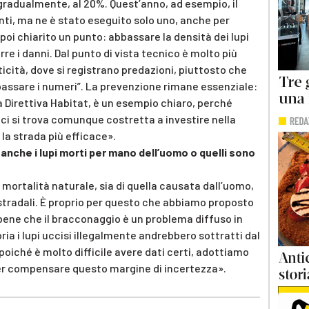
, gradualmente, al 20%. Quest’anno, ad esempio, il
ti, ma ne è stato eseguito solo uno, anche per
 poi chiarito un punto: abbassare la densità dei lupi
e i danni. Dal punto di vista tecnico è molto più
iticità, dove si registrano predazioni, piuttosto che
assare i numeri”. La prevenzione rimane essenziale:
la Direttiva Habitat, è un esempio chiaro, perché
i si trova comunque costretta a investire nella
la strada più efficace».
anche i lupi morti per mano dell’uomo o quelli sono
 mortalità naturale, sia di quella causata dall’uomo,
tradali. È proprio per questo che abbiamo proposto
bene che il bracconaggio è un problema diffuso in
eoria i lupi uccisi illegalmente andrebbero sottratti dal
oiché è molto difficile avere dati certi, adottiamo
 per compensare questo margine di incertezza».