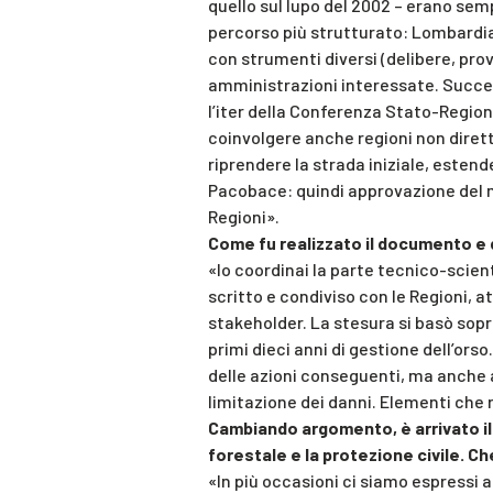
quello sul lupo del 2002 – erano semp
percorso più strutturato: Lombardia,
con strumenti diversi (delibere, prov
amministrazioni interessate. Success
l’iter della Conferenza Stato-Region
coinvolgere anche regioni non diret
riprendere la strada iniziale, esten
Pacobace: quindi approvazione del min
Regioni».
Come fu realizzato il documento e 
«Io coordinai la parte tecnico-scie
scritto e condiviso con le Regioni, 
stakeholder. La stesura si basò sopr
primi dieci anni di gestione dell’ors
delle azioni conseguenti, ma anche
limitazione dei danni. Elementi che
Cambiando argomento, è arrivato il v
forestale e la protezione civile. C
«In più occasioni ci siamo espressi a