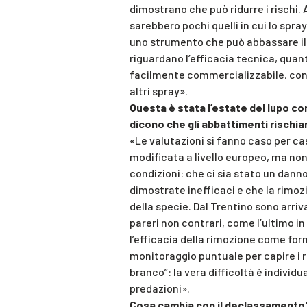
dimostrano che può ridurre i rischi. 
sarebbero pochi quelli in cui lo spr
uno strumento che può abbassare il 
riguardano l’efficacia tecnica, quant
facilmente commercializzabile, cons
altri spray».
Questa è stata l’estate del lupo co
dicono che gli abbattimenti rischia
«Le valutazioni si fanno caso per cas
modificata a livello europeo, ma non 
condizioni: che ci sia stato un danno
dimostrate inefficaci e che la rimoz
della specie. Dal Trentino sono arriv
pareri non contrari, come l’ultimo 
l’efficacia della rimozione come for
monitoraggio puntuale per capire i r
branco”: la vera difficoltà è indivi
predazioni».
Cosa cambia con il declassamento