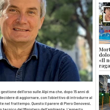
Mort
dolo
«Il 
raga
gestione dell’orso sulle Alpi ma che, dopo 15 anni di
ecidere di aggiornare, con l’obiettivo di introdurre al
e nel frattempo. Questo il parere di Piero Genovesi,
io tecnico del Ministero dell’ambiente. L’esperto