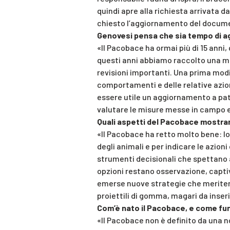
quindi apre alla richiesta arrivata d
chiesto l’aggiornamento del docume
Genovesi pensa che sia tempo di a
«Il Pacobace ha ormai più di 15 anni,
questi anni abbiamo raccolto una m
revisioni importanti. Una prima modif
comportamenti e delle relative azi
essere utile un aggiornamento a patto
valutare le misure messe in campo e
Quali aspetti del Pacobace mostran
«Il Pacobace ha retto molto bene: l
degli animali e per indicare le azio
strumenti decisionali che spettano a
opzioni restano osservazione, capti
emerse nuove strategie che meriter
proiettili di gomma, magari da inse
Com’è nato il Pacobace, e come f
«Il Pacobace non è definito da una no