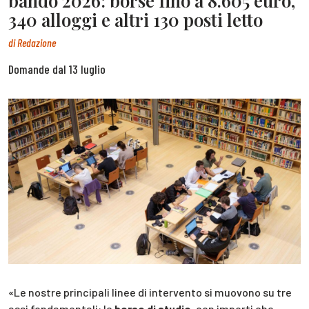
bando 2026: borse fino a 8.605 euro,
340 alloggi e altri 130 posti letto
di
Redazione
Domande dal 13 luglio
«Le nostre principali linee di intervento si muovono su tre
assi fondamentali: le
borse di studio
, con importi che